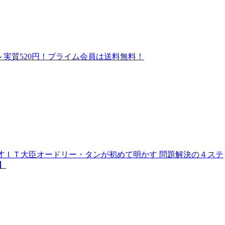
ル 実質520円！プライム会員は送料無料！
、天才ＩＴ大臣オードリー・タンが初めて明かす 問題解決の４ステ
】