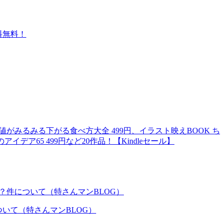
送料無料！
がみるみる下がる食べ方大全 499円、イラスト映えBOOK ち
ア65 499円など20作品！【Kindleセール】
いて（特さんマンBLOG）