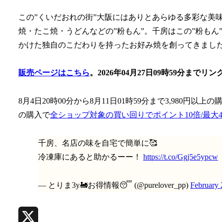
この”くいだおれの街”大阪にはありとあらゆる多彩な美
焼・たこ焼・うどんなどの”粉もん”。千房はこの”粉も
かけた独自のこだわりを持ったお好み焼を創ってきまし
販売ページはこちら
。2026年04月27日09時59分ま
8月4日20時00分から8月11日01時59分まで3,980円以上の
の購入で
全ショップ対象の買い回りでポイント10倍/最大4
千房、名店の味を自宅で簡単に🥰
冷凍庫にあると助かるーー！
https://t.co/Ggj5e5ypcw
— とりま3y🚂お得情報😴 (@purelover_pp)
February 