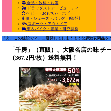
食品・飲料・お酒
ドラッグストア・ビューティー
ベビー・おもちゃ・ホビー
服・シューズ・バッグ・腕時計
スポーツ・アウトドア
車＆バイク・産業・研究開発
「え、この値段で？」二度見してしまうような超激安商品を2
「千房」（直販）、大阪名店の味 チーズね
（367.2円/枚）送料無料！