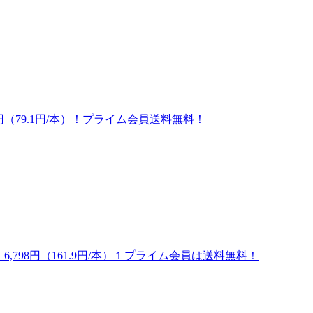
98円（79.1円/本）！プライム会員送料無料！
 6,798円（161.9円/本）１プライム会員は送料無料！