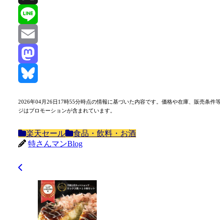
X
Line
Email
Mastodon
Bluesky
2026年04月26日17時55分時点の情報に基づいた内容です。価格や在庫、販
ジはプロモーションが含まれています。
楽天セール
食品・飲料・お酒
特さんマンBlog