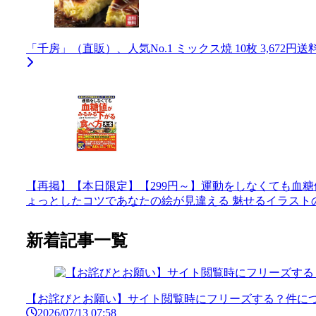
「千房」（直販）、人気No.1 ミックス焼 10枚 3,672円
【再掲】【本日限定】【299円～】運動をしなくても血糖値
ょっとしたコツであなたの絵が見違える 魅せるイラストのアイデ
新着記事一覧
【お詫びとお願い】サイト閲覧時にフリーズする？件につ
2026/07/13 07:58