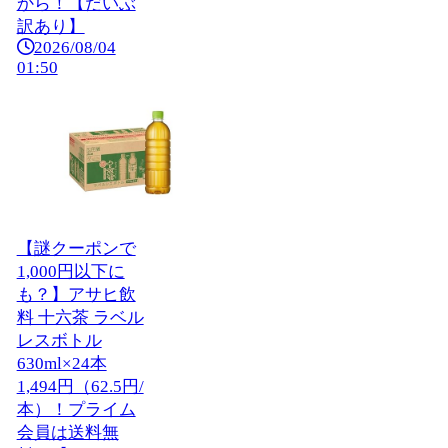
から！【だいぶ
訳あり】
2026/08/04
01:50
【謎クーポンで
1,000円以下に
も？】アサヒ飲
料 十六茶 ラベル
レスボトル
630ml×24本
1,494円（62.5円/
本）！プライム
会員は送料無