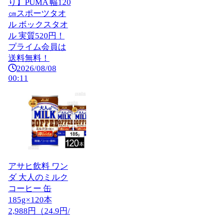
り】PUMA 幅120
㎝スポーツタオ
ル ボックスタオ
ル 実質520円！
プライム会員は
送料無料！
2026/08/08
00:11
アサヒ飲料 ワン
ダ 大人のミルク
コーヒー 缶
185g×120本
2,988円（24.9円/