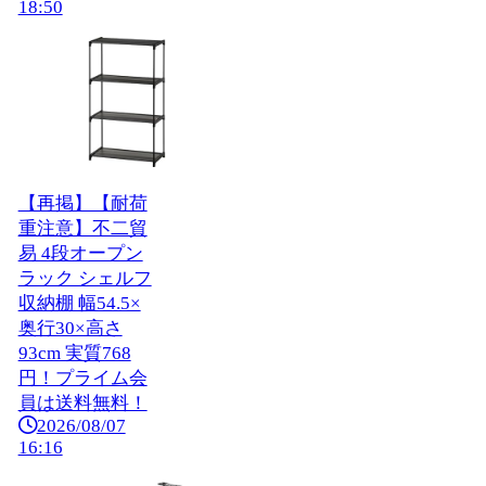
18:50
【再掲】【耐荷
重注意】不二貿
易 4段オープン
ラック シェルフ
収納棚 幅54.5×
奥行30×高さ
93cm 実質768
円！プライム会
員は送料無料！
2026/08/07
16:16