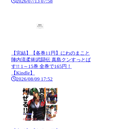
2026/07/13 07:58
【完結】【各巻11円】にわのまこと
陣内流柔術武闘伝 真島クンすっとば
す!! 1～15巻 全巻で165円！
【Kindle】
2026/08/09 17:52