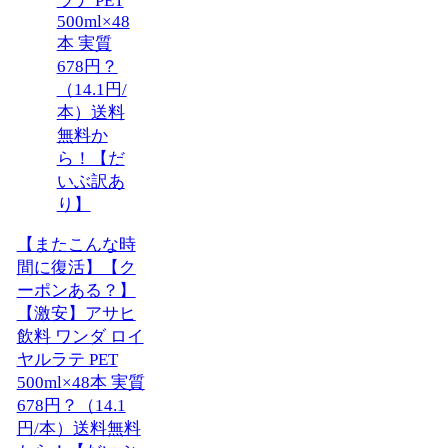
【またこんな時
間に復活】【ク
ーポンある？】
【激安】アサヒ
飲料 ワンダ ロイ
ヤルラテ PET
500ml×48本 実質
678円？（14.1
円/本）送料無料