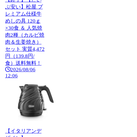
ぶ安い】松屋 プ
レミアム仕様牛
めしの具 120ｇ
×30食 ＆ 人気焼
肉2種（カルビ焼
肉＆生姜焼き）
セット 実質4,472
円（139.8円/
食）送料無料！
2026/08/06
12:06
【イタリアンデ