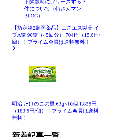
【指定第2類医薬品】エスエス製薬 イ
ブA錠 90錠（45回分） 704円（15.6円/
回）！プライム会員は送料無料！
明治 たけのこの里 63g×10個 1,835円
（183.5円/個）！プライム会員は送料
無料！
新着記事一覧