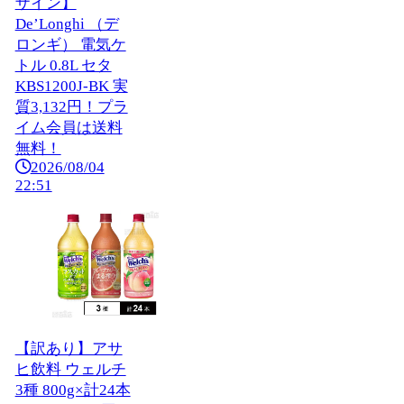
ザイン】
De’Longhi （デ
ロンギ） 電気ケ
トル 0.8L セタ
KBS1200J-BK 実
質3,132円！プラ
イム会員は送料
無料！
2026/08/04
22:51
【訳あり】アサ
ヒ飲料 ウェルチ
3種 800g×計24本