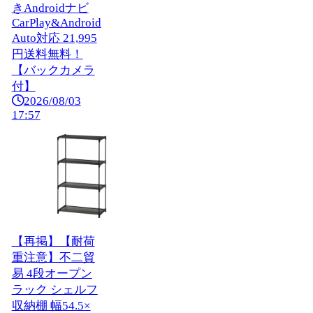
きAndroidナビ
CarPlay&Android
Auto対応 21,995
円送料無料！
【バックカメラ
付】
2026/08/03
17:57
【再掲】【耐荷
重注意】不二貿
易 4段オープン
ラック シェルフ
収納棚 幅54.5×