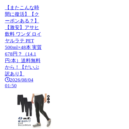
【またこんな時
間に復活】【ク
ーポンある？】
【激安】アサヒ
飲料 ワンダ ロイ
ヤルラテ PET
500ml×48本 実質
678円？（14.1
円/本）送料無料
から！【だいぶ
訳あり】
2026/08/04
01:50