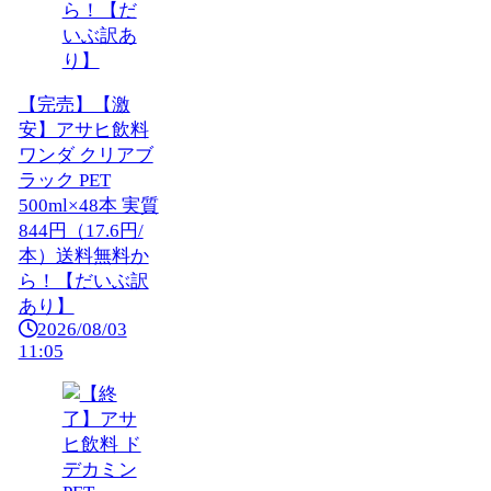
【完売】【激
安】アサヒ飲料
ワンダ クリアブ
ラック PET
500ml×48本 実質
844円（17.6円/
本）送料無料か
ら！【だいぶ訳
あり】
2026/08/03
11:05