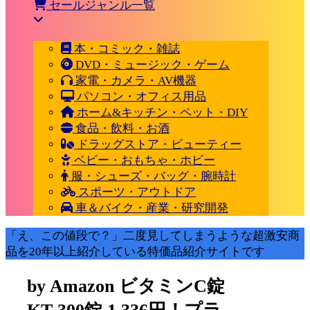
セールジャンル一覧
本・コミック・雑誌
DVD・ミュージック・ゲーム
家電・カメラ・AV機器
パソコン・オフィス用品
ホーム&キッチン・ペット・DIY
食品・飲料・お酒
ドラッグストア・ビューティー
ベビー・おもちゃ・ホビー
服・シューズ・バッグ・腕時計
スポーツ・アウトドア
車＆バイク・産業・研究開発
「え、この値段で？」二度見してしまうような超激安商
品を20年以上紹介している特価品紹介サイトです
by Amazon ビタミンC錠