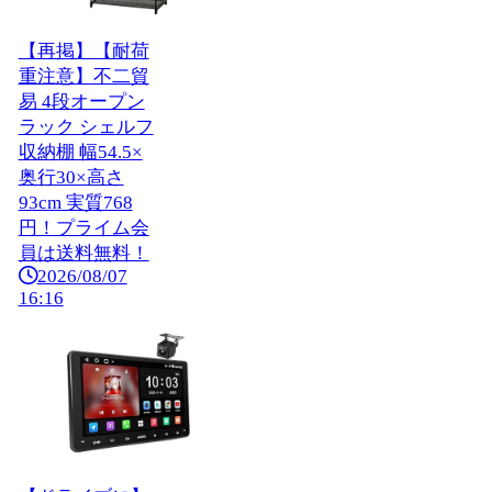
【再掲】【耐荷
重注意】不二貿
易 4段オープン
ラック シェルフ
収納棚 幅54.5×
奥行30×高さ
93cm 実質768
円！プライム会
員は送料無料！
2026/08/07
16:16