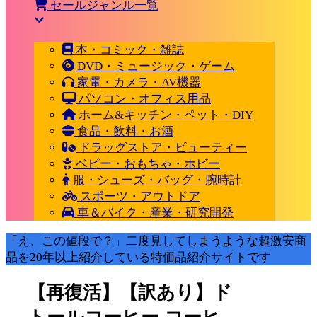
セールジャンル一覧
本・コミック・雑誌
DVD・ミュージック・ゲーム
家電・カメラ・AV機器
パソコン・オフィス用品
ホーム&キッチン・ペット・DIY
食品・飲料・お酒
ドラッグストア・ビューティー
ベビー・おもちゃ・ホビー
服・シューズ・バッグ・腕時計
スポーツ・アウトドア
車＆バイク・産業・研究開発
「え、この値段で？」二度見してしまうような超激安商
品を20年以上紹介している特価品紹介サイトです
【再復活】【訳あり】ド