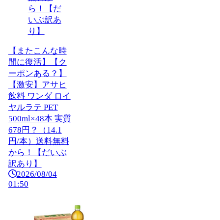
【またこんな時
間に復活】【ク
ーポンある？】
【激安】アサヒ
飲料 ワンダ ロイ
ヤルラテ PET
500ml×48本 実質
678円？（14.1
円/本）送料無料
から！【だいぶ
訳あり】
2026/08/04
01:50