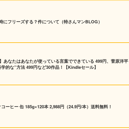
時にフリーズする？件について（特さんマンBLOG）
】あなたはあなたが使っている言葉でできている 499円、菅原洋平
的な”方法 499円など30作品！【Kindleセール】
ヒー 缶 185g×120本 2,988円（24.9円/本）送料無料！