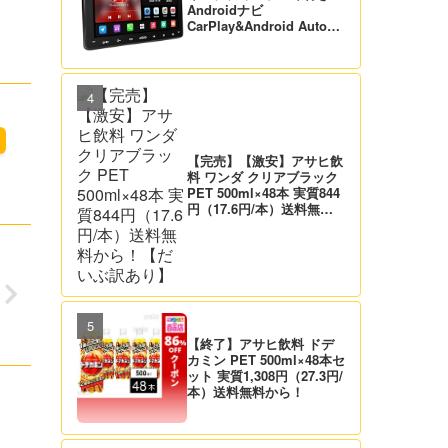
Androidナビ
CarPlay&Android Auto対
応 21,995円送料無料！
【バックカメラ付】
【完売】【激安】アサヒ飲
】
料 ワンダ クリアブラック
PET 500ml×48本 実質844
円（17.6円/本）送料無料
から！【だいぶ訳あり】
【終了】アサヒ飲料 ドデ
カミン PET 500ml×48本セ
ット 実質1,308円（27.3円/
本）送料無料から！