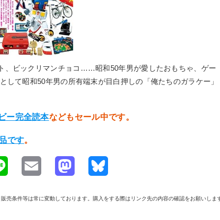
ト、ビックリマンチョコ……昭和50年男が愛したおもちゃ、ゲー
録として昭和50年男の所有端末が目白押しの「俺たちのガラケー」
ホビー完全読本
などもセール中です。
商品です
。
L
E
M
B
i
m
a
l
や在庫、販売条件等は常に変動しております。購入をする際はリンク先の内容の確認をお願いしま
n
a
s
u