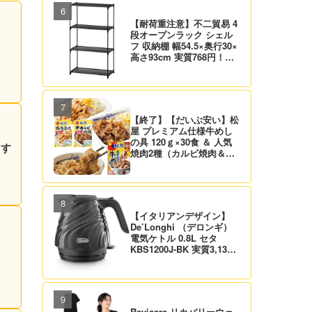
【耐荷重注意】不二貿易 4
段オープンラック シェル
フ 収納棚 幅54.5×奥行30×
高さ93cm 実質768円！プ
ライム会員は送料無料！
【終了】【だいぶ安い】松
屋 プレミアム仕様牛めし
の具 120ｇ×30食 ＆ 人気
 す
焼肉2種（カルビ焼肉＆生
姜焼き）セット 実質4,472
円（139.8円/食）送料無
料！
【イタリアンデザイン】
De’Longhi （デロンギ）
電気ケトル 0.8L セタ
KBS1200J-BK 実質3,132
円！プライム会員は送料無
料！
Revicare リカバリーウェ