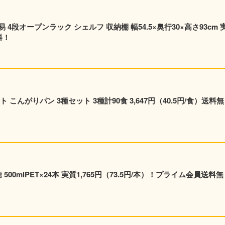
段オープンラック シェルフ 収納棚 幅54.5×奥行30×高さ93cm 
料！
こんがりパン 3種セット 3種計90食 3,647円（40.5円/食）送料無
00mlPET×24本 実質1,765円（73.5円/本）！プライム会員送料無