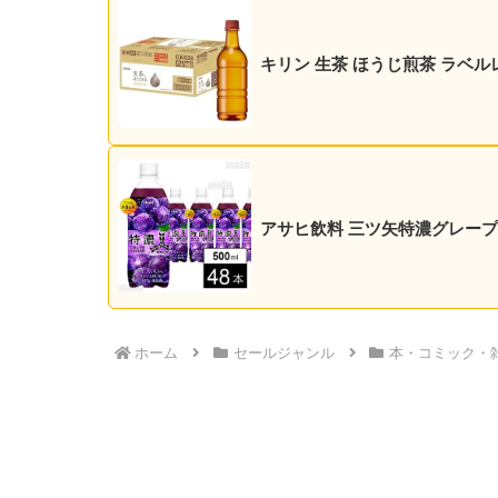
キリン 生茶 ほうじ煎茶 ラベルレス
アサヒ飲料 三ツ矢特濃グレープスカッ
ホーム
セールジャンル
本・コミック・