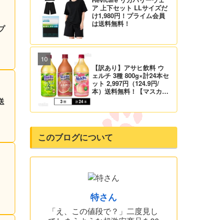
ア 上下セット LLサイズだ
け1,980円！プライム会員
は送料無料！
プ
【訳あり】アサヒ飲料 ウ
ェルチ 3種 800g×計24本セ
ット 2,997円（124.9円/
本）送料無料！【マスカッ
ト、グレープ、ピーチ】
送
このブログについて
1
特さん
「え、この値段で？」二度見し