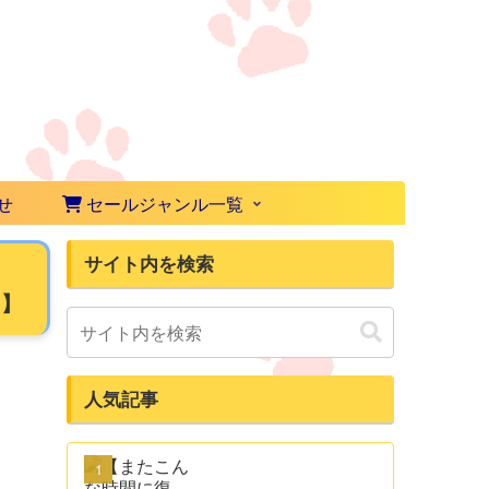
せ
セールジャンル一覧
サイト内を検索
、
e】
人気記事