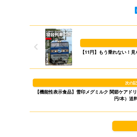
【11円】もう乗れない！見ら
【機能性表示食品】雪印メグミルク 関節ケアドリンク グル
円/本）送