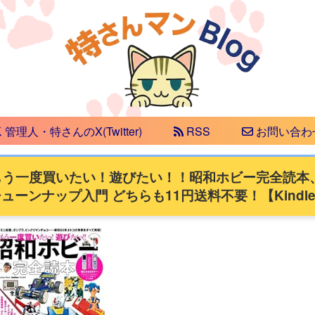
管理人・特さんのX(Twitter)
RSS
お問い合わ
】もう一度買いたい！遊びたい！！昭和ホビー完全読本
ーンナップ入門 どちらも11円送料不要！【Kindl