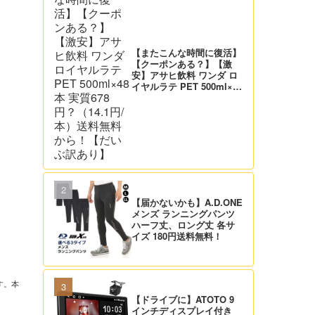
【またこんな時間に復活】
【クーポンある？】【激
安】アサヒ飲料 ワンダ ロ
イヤルラテ PET 500ml×48
本 実質678円？（14.1円/
本）送料無料から！【だい
ぶ訳あり】
【届かないかも】A.D.ONE
メンズ ランニングパンツ
ハーフ丈、ロング丈 各サ
イズ 180円送料無料！
す。本
【ドライブに】ATOTO 9
インチディスプレイ付き