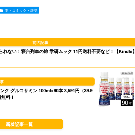
e
i
t
e
本・コミック・雑誌
l
o
s
d
k
o
y
れない！寝台列車の旅 学研ムック 11円送料不要など！【Kindle
n
コサミン 100ml×90本 3,591円（39.9
料無料！
新着記事一覧