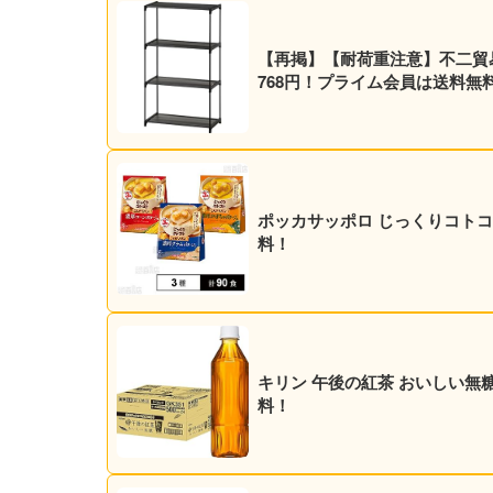
【再掲】【耐荷重注意】不二貿易 4
768円！プライム会員は送料無
ポッカサッポロ じっくりコトコト 
料！
キリン 午後の紅茶 おいしい無糖 5
料！