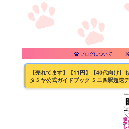
ブログについて
【売れてます】【11円】【40代向け
タミヤ公式ガイドブック ミニ四駆超速チュ