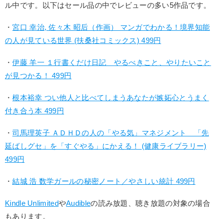
ル中です。以下はセール品の中でレビューの多い5作品です。
・
宮口 幸治, 佐々木 昭后（作画） マンガでわかる！境界知能
の人が見ている世界 (扶桑社コミックス) 499円
・
伊藤 羊一 １行書くだけ日記 やるべきこと、やりたいこと
が見つかる！ 499円
・
根本裕幸 つい他人と比べてしまうあなたが嫉妬心とうまく
付き合う本 499円
・
司馬理英子 ＡＤＨＤの人の「やる気」マネジメント 「先
延ばしグセ」を「すぐやる」にかえる！ (健康ライブラリー)
499円
・
結城 浩 数学ガールの秘密ノート／やさしい統計 499円
Kindle Unlimited
や
Audible
の読み放題、聴き放題の対象の場合
もあります。