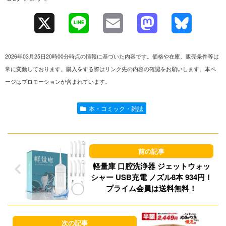
X
L
E
M
B
i
m
a
l
2026年03月25日20時00分時点の情報に基づいた内容です。価格や在庫、販売条件等は
n
a
s
u
常に変動しております。購入をする際はリンク先の内容の確認をお願いします。本ペ
ージはプロモーションが含まれています。
e
i
t
e
l
o
s
本・コミック・雑誌
d
k
o
y
n
軽量庫 口腔洗浄器 ジェットウォッ
シャー USB充電 ノズル8本 934円！
プライム会員は送料無料！