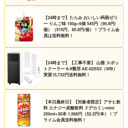
【24時まで】たらみ おいしい蒟蒻ゼリ
ー りんご味 150g×6個 545円（90.8円/
個）（515円、85.8円/個）！プライム会
員は送料無料！
【24時まで】【工事不要】 山善 スポッ
トクーラー 6-9畳用 AE-02SS2（WB）
実質15,732円送料無料！
【本日最終日】【対象者限定】アサヒ飲
料 エナジー炭酸飲料 ドデカミンmini
250ml×30本 1,566円（52.2円/本）！プ
ライム会員送料無料！