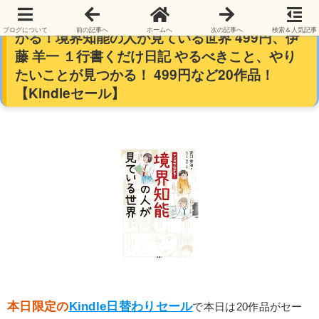
【再掲】【本日限定】【399円～】マンガでわ
ブログについて
前の記事へ
ホームへ
次の記事へ
検索＆人気記事
かる！境界知能の人が見ている世界 499円、伊
藤 羊一 １行書くだけ日記 やるべきこと、やり
たいことが見つかる！ 499円など20作品！
【Kindleセール】
本日限定の
Kindle日替わりセール
で本日は20作品がセー