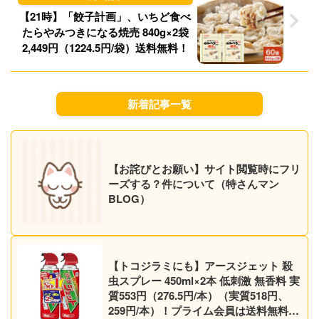
【21時】「餃子計画」、いちど食べ
たらやみつきになる焼売 840g×2袋
2,449円（1224.5円/袋）送料無料！
新着記事一覧
【お詫びとお願い】サイト閲覧時にフリ
ーズする？件について（特さんマン
BLOG）
【トコジラミにも】アースジェット 殺
虫スプレー 450ml×2本 低刺激 無香料 実
質553円（276.5円/本）（実質518円、
259円/本）！プライム会員は送料無料！