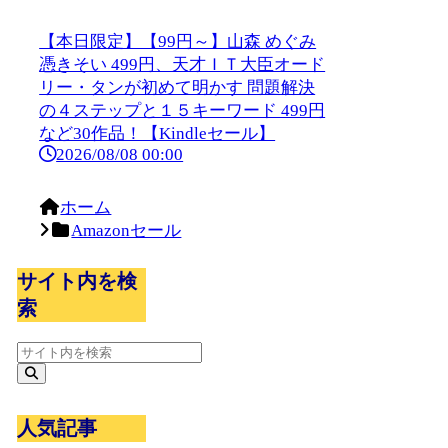
【本日限定】【99円～】山森 めぐみ
憑きそい 499円、天才ＩＴ大臣オード
リー・タンが初めて明かす 問題解決
の４ステップと１５キーワード 499円
など30作品！【Kindleセール】
2026/08/08 00:00
ホーム
Amazonセール
サイト内を検
索
人気記事