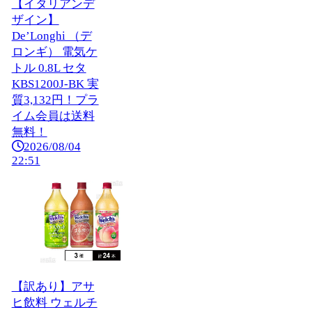
【イタリアンデ
ザイン】
De’Longhi （デ
ロンギ） 電気ケ
トル 0.8L セタ
KBS1200J-BK 実
質3,132円！プラ
イム会員は送料
無料！
2026/08/04
22:51
【訳あり】アサ
ヒ飲料 ウェルチ