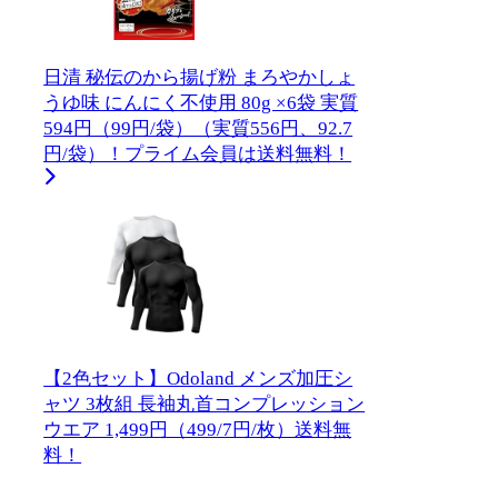
日清 秘伝のから揚げ粉 まろやかしょ
うゆ味 にんにく不使用 80g ×6袋 実質
594円（99円/袋）（実質556円、92.7
円/袋）！プライム会員は送料無料！
【2色セット】Odoland メンズ加圧シ
ャツ 3枚組 長袖丸首コンプレッション
ウエア 1,499円（499/7円/枚）送料無
料！