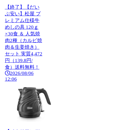
【終了】【だい
ぶ安い】松屋 プ
レミアム仕様牛
めしの具 120ｇ
×30食 ＆ 人気焼
肉2種（カルビ焼
肉＆生姜焼き）
セット 実質4,472
円（139.8円/
食）送料無料！
2026/08/06
12:06