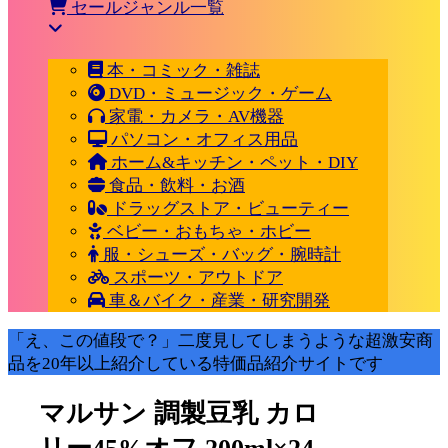
セールジャンル一覧
本・コミック・雑誌
DVD・ミュージック・ゲーム
家電・カメラ・AV機器
パソコン・オフィス用品
ホーム&キッチン・ペット・DIY
食品・飲料・お酒
ドラッグストア・ビューティー
ベビー・おもちゃ・ホビー
服・シューズ・バッグ・腕時計
スポーツ・アウトドア
車＆バイク・産業・研究開発
「え、この値段で？」二度見してしまうような超激安商
品を20年以上紹介している特価品紹介サイトです
マルサン 調製豆乳 カロ