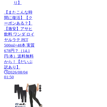
【またこんな時
間に復活】【ク
ーポンある？】
【激安】アサヒ
飲料 ワンダ ロイ
ヤルラテ PET
500ml×48本 実質
678円？（14.1
円/本）送料無料
から！【だいぶ
訳あり】
2026/08/04
01:50