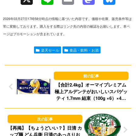
i
m
a
l
2026年03月27日17時58分時点の情報に基づいた内容です。価格や在庫、販売条件等は
n
a
s
u
常に変動しております。購入をする際はリンク先の内容の確認をお願いします。本ペ
ージはプロモーションが含まれています。
e
i
t
e
l
o
s
楽天セール
食品・飲料・お酒
d
k
o
y
n
【合計2.4kg】オーマイプレミアム
極上アルデンテがおいしいスパゲッ
ティ 1.7mm 結束（100g ×6）×4個
1,127円（281.8円/個）！プライム会
員は送料無料！
【再掲】【ちょうどいい？】日清 カ
ップ麺 どん兵衛 日清のあっさりお