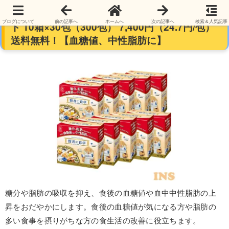
【トクホ】大塚製薬 賢者の食卓 ダブルサポー
ブログについて
前の記事へ
ホームへ
次の記事へ
検索＆人気記事
ト 10箱×30包（300包） 7,400円（24.7円/包）
送料無料！【血糖値、中性脂肪に】
糖分や脂肪の吸収を抑え、食後の血糖値や血中中性脂肪の上
昇をおだやかにします。食後の血糖値が気になる方や脂肪の
多い食事を摂りがちな方の食生活の改善に役立ちます。