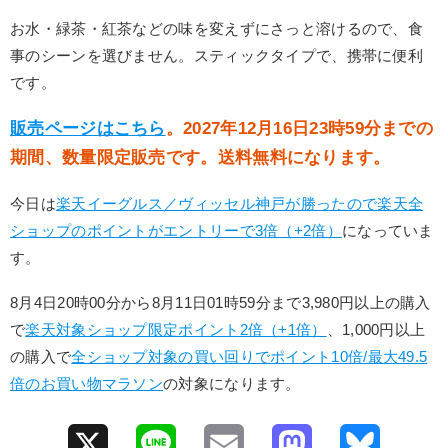
お水・緑茶・紅茶などの味を変えずにさっと溶けるので、食
事のシーンを選びません。スティックタイプで、携帯に便利
です。
販売ページはこちら
。2027年12月16日23時59分までの
期間、数量限定販売です。送料無料になります。
今日は
楽天イーグルス／ヴィッセル神戸が勝ったので楽天全
ショップのポイントがエントリーで3倍（+2倍）
になっていま
す。
8月4日20時00分から8月11日01時59分まで3,980円以上の購入
で
楽天対象ショップ限定ポイント2倍（+1倍）
、1,000円以上
の購入で
全ショップ対象の買い回りでポイント10倍/最大49.5
倍のお買い物マラソン
の対象になります。
X
L
E
M
B