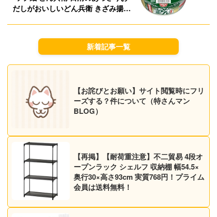
だしがおいしいどん兵衛 きざみ揚げ
うどん 68g ×12個 1,285円（107.1円/
食）！プライム会員は送料無料！
新着記事一覧
【お詫びとお願い】サイト閲覧時にフリ
ーズする？件について（特さんマン
BLOG）
【再掲】【耐荷重注意】不二貿易 4段オ
ープンラック シェルフ 収納棚 幅54.5×
奥行30×高さ93cm 実質768円！プライム
会員は送料無料！