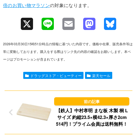
倍のお買い物マラソン
の対象になります。
X
L
E
M
B
i
m
a
l
2026年03月30日15時51分時点の情報に基づいた内容です。価格や在庫、販売条件等は
n
a
s
u
常に変動しております。購入をする際はリンク先の内容の確認をお願いします。本ペ
ージはプロモーションが含まれています。
e
i
t
e
l
o
s
ドラッグストア・ビューティー
楽天セール
d
k
o
y
n
【鉄人】中村孝明 まな板 木製 桐 L
サイズ 約縦23.5×横42.3×厚さ2cm
514円！プライム会員は送料無料！