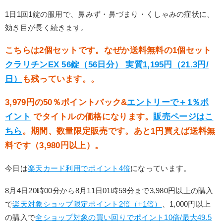
1日1回1錠の服用で、鼻みず・鼻づまり・くしゃみの症状に、
効き目が長く続きます。
こちらは2個セットです。なぜか送料無料の1個セット
クラリチンEX 56錠（56日分） 実質1,195円（21.3円/
日）
も残っています。。
3,979円の50％ポイントバック&
エントリーで＋1％ポ
イント
でタイトルの価格になります。
販売ページはこ
ちら
。期間、数量限定販売です。あと1円買えば送料無
料です（3,980円以上）。
今日は
楽天カード利用でポイント4倍
になっています。
8月4日20時00分から8月11日01時59分まで3,980円以上の購入
で
楽天対象ショップ限定ポイント2倍（+1倍）
、1,000円以上
の購入で
全ショップ対象の買い回りでポイント10倍/最大49.5