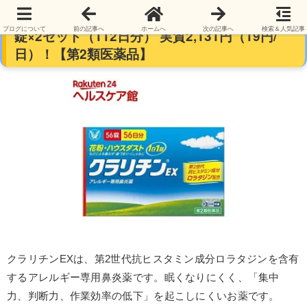
【セットも安い】【1日1錠】クラリチンEX 56
ブログについて
前の記事へ
ホームへ
次の記事へ
検索＆人気記事
錠×2セット（112日分） 実質2,131円（19円/
日）！【第2類医薬品】
クラリチンEXは、第2世代抗ヒスタミン成分ロラタジンを含有
するアレルギー専用鼻炎薬です。眠くなりにくく、「集中
力、判断力、作業効率の低下」を起こしにくいお薬です。