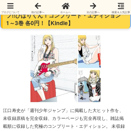
【無料】【もらっておこう】江口寿史 ストッ
ブログについて
前の記事へ
ホームへ
次の記事へ
検索＆人気記事
プ!!ひばりくん！コンプリート・エディション
1～3巻 各0円！【Kindle】
江口寿史が「週刊少年ジャンプ」に掲載した大ヒット作を、
未収録原稿を完全収録、カラーページも完全再現し、雑誌掲
載順に収録した究極のコンプリート・エディション。 未収録