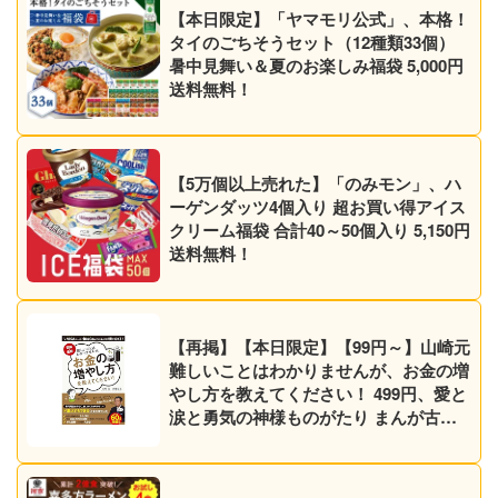
【本日限定】「ヤマモリ公式」、本格！
タイのごちそうセット（12種類33個）
暑中見舞い＆夏のお楽しみ福袋 5,000円
送料無料！
【5万個以上売れた】「のみモン」、ハ
ーゲンダッツ4個入り 超お買い得アイス
クリーム福袋 合計40～50個入り 5,150円
送料無料！
【再掲】【本日限定】【99円～】山崎元
難しいことはわかりませんが、お金の増
やし方を教えてください！ 499円、愛と
涙と勇気の神様ものがたり まんが古事
記 499円など30作品！【Kindleセール】