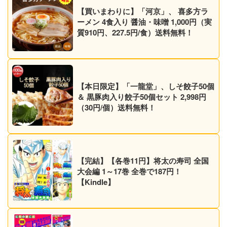
【買いまわりに】「河京」、 喜多方ラ
ーメン 4食入り 醤油・味噌 1,000円（実
質910円、227.5円/食）送料無料！
【本日限定】「一龍堂」、しそ餃子50個
＆ 黒豚肉入り餃子50個セット 2,998円
（30円/個）送料無料！
【完結】【各巻11円】将太の寿司 全国
大会編 1～17巻 全巻で187円！
【Kindle】