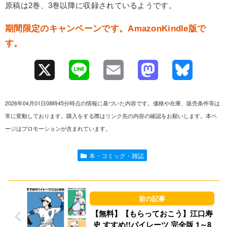
原稿は2巻、3巻以降に収録されているようです。
期間限定のキャンペーンです。AmazonKindle版で
す。
X
L
E
M
B
i
m
a
l
2026年04月01日08時45分時点の情報に基づいた内容です。価格や在庫、販売条件等は
n
a
s
u
常に変動しております。購入をする際はリンク先の内容の確認をお願いします。本ペ
ージはプロモーションが含まれています。
e
i
t
e
l
o
s
本・コミック・雑誌
d
k
o
y
n
【無料】【もらっておこう】江口寿
史 すすめ!!パイレーツ 完全版 1～8