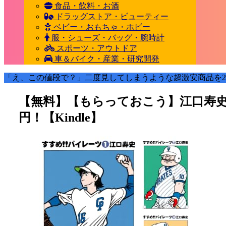
食品・飲料・お酒
ドラッグストア・ビューティー
ベビー・おもちゃ・ホビー
服・シューズ・バッグ・腕時計
スポーツ・アウトドア
車＆バイク・産業・研究開発
「え、この値段で？」二度見してしまうような超激安商品を2
【無料】【もらっておこう】江口寿史 す
円！【Kindle】