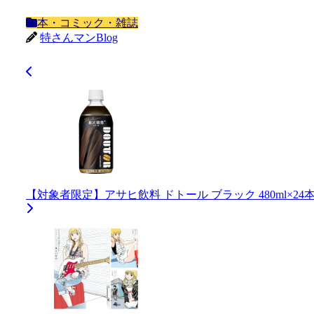
本・コミック・雑誌
特さんマンBlog
【対象者限定】アサヒ飲料 ドトール ブラック 480ml×24本