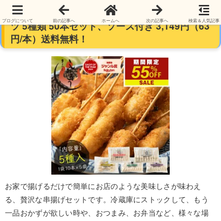
【本日限定】「港ダイニングしおそう」、串カ
ブログについて
前の記事へ
ホームへ
次の記事へ
検索＆人気記事
ツ 5種類 50本セット、ソース付き 3,149円（63
円/本）送料無料！
お家で揚げるだけで簡単にお店のような美味しさが味わえ
る、贅沢な串揚げセットです。冷蔵庫にストックして、もう
一品おかずが欲しい時や、おつまみ、お弁当など、様々な場