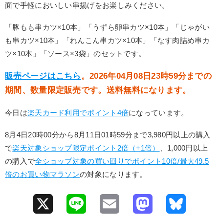
面で手軽においしい串揚げをお楽しみください。
「豚もも串カツ×10本」「うずら卵串カツ×10本」「じゃがい
も串カツ×10本」「れんこん串カツ×10本」「なす肉詰め串カ
ツ×10本」「ソース×3袋」のセットです。
販売ページはこちら
。2026年04月08日23時59分までの
期間、数量限定販売です。送料無料になります。
今日は
楽天カード利用でポイント4倍
になっています。
8月4日20時00分から8月11日01時59分まで3,980円以上の購入
で
楽天対象ショップ限定ポイント2倍（+1倍）
、1,000円以上
の購入で
全ショップ対象の買い回りでポイント10倍/最大49.5
倍のお買い物マラソン
の対象になります。
X
L
E
M
B