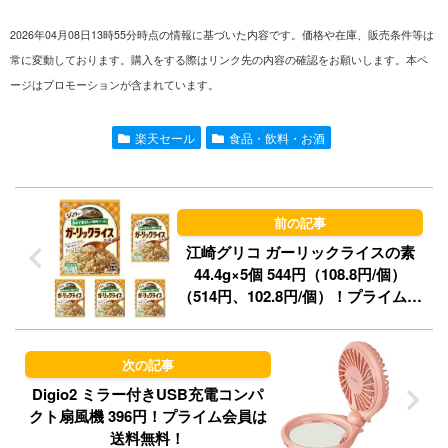
i
m
a
l
2026年04月08日13時55分時点の情報に基づいた内容です。価格や在庫、販売条件等は
n
a
s
u
常に変動しております。購入をする際はリンク先の内容の確認をお願いします。本ペ
ージはプロモーションが含まれています。
e
i
t
e
l
o
s
楽天セール
食品・飲料・お酒
d
k
o
y
n
江崎グリコ ガーリックライスの素
44.4g×5個 544円（108.8円/個）
（514円、102.8円/個）！プライム会
員は送料無料！
Digio2 ミラー付きUSB充電コンパ
クト扇風機 396円！プライム会員は
送料無料！