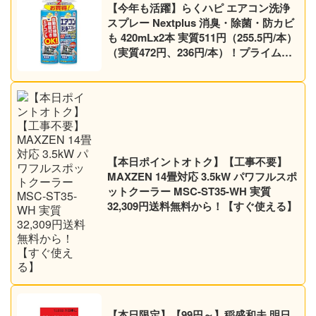
【今年も活躍】らくハピ エアコン洗浄
スプレー Nextplus 消臭・除菌・防カビ
も 420mLx2本 実質511円（255.5円/本）
（実質472円、236円/本）！プライム会
員は送料無料！
【本日ポイントオトク】【工事不要】
MAXZEN 14畳対応 3.5kW パワフルスポ
ットクーラー MSC-ST35-WH 実質
32,309円送料無料から！【すぐ使える】
【本日限定】【99円～】稲盛和夫 明日