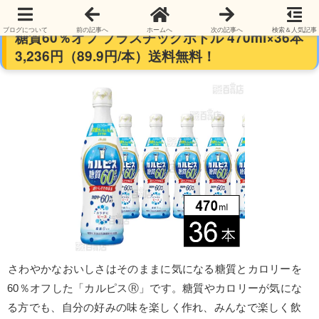
【訳あり】【割って飲む】アサヒ飲料 カルピス
ブログについて
前の記事へ
ホームへ
次の記事へ
検索＆人気記事
糖質60％オフ プラスチックボトル 470ml×36本
3,236円（89.9円/本）送料無料！
さわやかなおいしさはそのままに気になる糖質とカロリーを
60％オフした「カルピスⓇ」です。糖質やカロリーが気にな
る方でも、自分の好みの味を楽しく作れ、みんなで楽しく飲