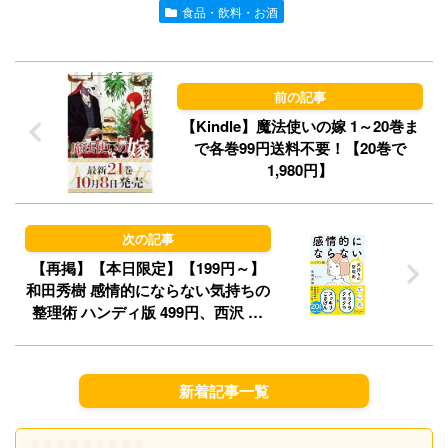
l
o
s
食品・飲料・お酒
d
k
o
y
n
【Kindle】魔法使いの嫁 1～20巻ま
で各巻99円送料不要！【20巻で
1,980円】
【再掲】【本日限定】【199円～】
和田秀樹 感情的にならない気持ちの
整理術 ハンディ版 499円、西沢 泰
生 壁を越えられないときに教えてく
れる一流の人のすごい考え方 499円
など20作品！【Kindleセール】
新着記事一覧