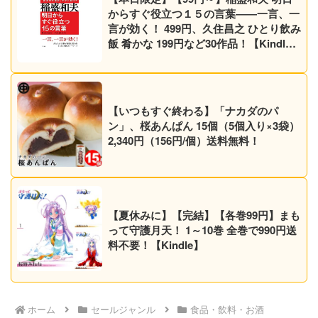
からすぐ役立つ１５の言葉――一言、一
言が効く！ 499円、久住昌之 ひとり飲み
飯 肴かな 199円など30作品！【Kindle
セール】
【いつもすぐ終わる】「ナカダのパ
ン」、桜あんぱん 15個（5個入り×3袋）
2,340円（156円/個）送料無料！
【夏休みに】【完結】【各巻99円】まも
って守護月天！ 1～10巻 全巻で990円送
料不要！【Kindle】
ホーム
セールジャンル
食品・飲料・お酒