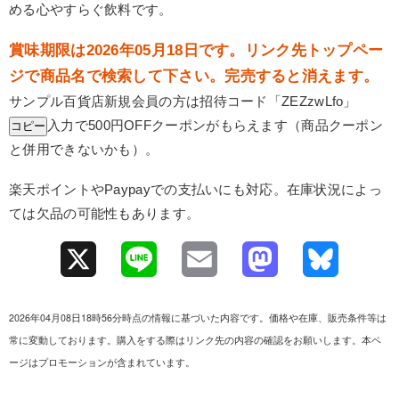
める心やすらぐ飲料です。
賞味期限は2026年05月18日です。リンク先トップペー
ジで商品名で検索して下さい。完売すると消えます。
サンプル百貨店新規会員の方は招待コード「
ZEZzwLfo
」
入力で500円OFFクーポンがもらえます（商品クーポン
コピー
と併用できないかも）。
楽天ポイントやPaypayでの支払いにも対応。在庫状況によっ
ては欠品の可能性もあります。
X
L
E
M
B
i
m
a
l
2026年04月08日18時56分時点の情報に基づいた内容です。価格や在庫、販売条件等は
n
a
s
u
常に変動しております。購入をする際はリンク先の内容の確認をお願いします。本ペ
ージはプロモーションが含まれています。
e
i
t
e