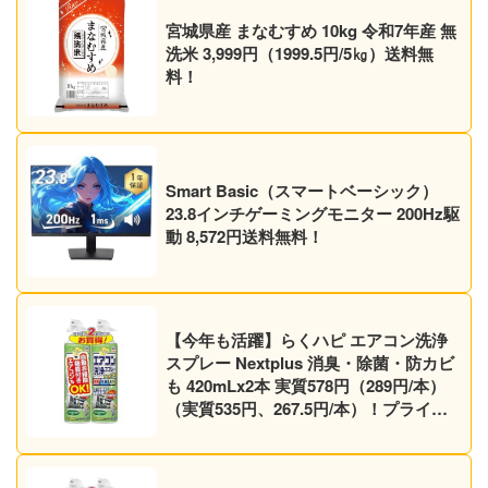
宮城県産 まなむすめ 10kg 令和7年産 無
洗米 3,999円（1999.5円/5㎏）送料無
料！
Smart Basic（スマートベーシック）
23.8インチゲーミングモニター 200Hz駆
動 8,572円送料無料！
【今年も活躍】らくハピ エアコン洗浄
スプレー Nextplus 消臭・除菌・防カビ
も 420mLx2本 実質578円（289円/本）
（実質535円、267.5円/本）！プライム
会員は送料無料！