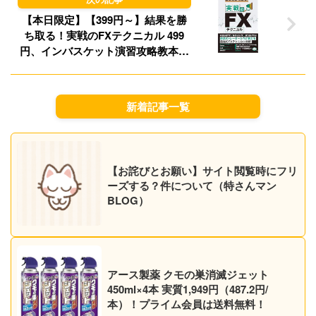
【本日限定】【399円～】結果を勝
ち取る！実戦のFXテクニカル 499
円、インバスケット演習攻略教本
本物の実力をつけて完全突破を目指
す 499円など20作品！【Kindleセー
ル】
新着記事一覧
【お詫びとお願い】サイト閲覧時にフリ
ーズする？件について（特さんマン
BLOG）
アース製薬 クモの巣消滅ジェット
450ml×4本 実質1,949円（487.2円/
本）！プライム会員は送料無料！