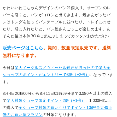
かわいいねこちゃんデザインのパン21個入り。オーブンのレ
バーを引くと、パンがコロンと出てきます。焼きあがったパ
ンはトングを使ってパンテーブルに並べたり、トレイにのせ
たり、袋に入れたりと、パン屋さんごっこが楽しめます。あ
そんだ後は本体BOXにぜんぶしまってカンタンおかたづけ♪
販売ページはこちら
。期間、数量限定販売です。送料
無料になります。
今日は
楽天イーグルス／ヴィッセル神戸が勝ったので楽天全
ショップのポイントがエントリーで3倍（+2倍）
になっていま
す。
8月4日20時00分から8月11日01時59分まで3,980円以上の購入
で
楽天対象ショップ限定ポイント2倍（+1倍）
、1,000円以上
の購入で
全ショップ対象の買い回りでポイント10倍/最大49.5
倍のお買い物マラソン
の対象になります。