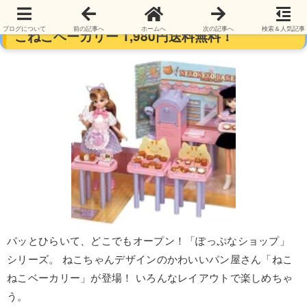
タカラトミー リカちゃん ぽっぷなショップ ね
ブログについて
前の記事へ
ホームへ
次の記事へ
検索＆人気記事
こねこベーカリー 1,980円送料無料！
パッとひらいて、どこでもオープン！「ぽっぷなショップ」
シリーズ。 ねこちゃんデザインのかわいいパン屋さん「ねこ
ねこベーカリー」が登場！ いろんなレイアウトで楽しめちゃ
う。