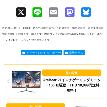
X
L
E
M
B
i
m
a
l
2026年04月10日20時51分時点の情報に基づいた内容です。価格や在庫、販売条件等は
n
a
s
u
常に変動しております。購入をする際はリンク先の内容の確認をお願いします。本ペ
ージはプロモーションが含まれています。
e
i
t
e
l
o
s
ベビー・おもちゃ・ホビー
楽天セール
d
k
o
y
n
GreBear 27インチゲーミングモニタ
ー 165Hz駆動、FHD 10,999円送料
無料！