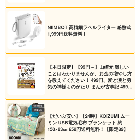
NIIMBOT 高精細ラベルライター 感熱式
1,999円送料無料！
【本日限定】【99円～】山崎元 難しい
ことはわかりませんが、お金の増やし方
を教えてください！ 499円、愛と涙と勇
気の神様ものがたり まんが古事記 499円
など30作品！【Kindleセール】
【だいぶ安い】【24時】KOIZUMI ムー
ミン USB電気毛布 ブランケット 約
150×93㎝ 659円送料無料！【限定89】