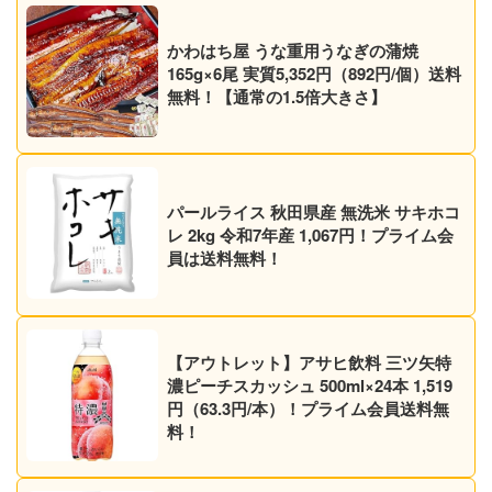
かわはち屋 うな重用うなぎの蒲焼
165g×6尾 実質5,352円（892円/個）送料
無料！【通常の1.5倍大きさ】
パールライス 秋田県産 無洗米 サキホコ
レ 2kg 令和7年産 1,067円！プライム会
員は送料無料！
【アウトレット】アサヒ飲料 三ツ矢特
濃ピーチスカッシュ 500ml×24本 1,519
円（63.3円/本）！プライム会員送料無
料！