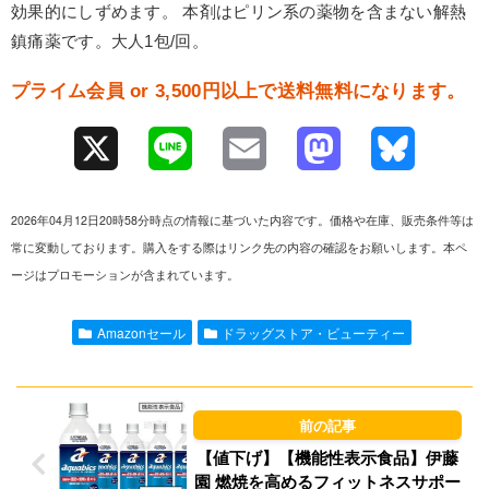
効果的にしずめます。 本剤はピリン系の薬物を含まない解熱
鎮痛薬です。大人1包/回。
プライム会員 or 3,500円以上で送料無料になります。
X
L
E
M
B
i
m
a
l
2026年04月12日20時58分時点の情報に基づいた内容です。価格や在庫、販売条件等は
n
a
s
u
常に変動しております。購入をする際はリンク先の内容の確認をお願いします。本ペ
ージはプロモーションが含まれています。
e
i
t
e
l
o
s
Amazonセール
ドラッグストア・ビューティー
d
k
o
y
n
【値下げ】【機能性表示食品】伊藤
園 燃焼を高めるフィットネスサポー