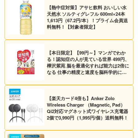
【熱中症対策】アサヒ飲料 おいしい水
天然水 ソルティグレフル 600ml×24本
1,613円（67.2円/本）！プライム会員送
料無料！【対象者限定】
【本日限定】【99円～】マンガでわか
る！認知症の人が見ている世界 499円、
樺沢紫苑 脳を最適化すれば能力は2倍に
なる 仕事の精度と速度を脳科学的にあ
げる方法 499円など30作品！【Kindleセ
ール】
【楽天カード4倍も】Anker Zolo
Wireless Charger （Magnetic, Pad）
Qi2対応マグネット式ワイヤレス充電器
2個で3,990円（1,995円/個）送料無料！