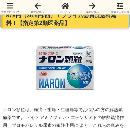
【大正製薬】ナロン顆粒 頭痛・生理痛に 24包
ブログについて
前の記事へ
ホームへ
次の記事へ
検索＆人気記事
878円（36.6円/回）！プライム会員は送料無
料！【指定第2類医薬品】
ナロン顆粒は、頭痛・歯痛・生理痛等でお悩みの方の解熱鎮
痛薬です。 アセトアミノフェン・エテンザミドの解熱鎮痛作
用、ブロモバレリル尿素の鎮静作用に より、これらの痛みを