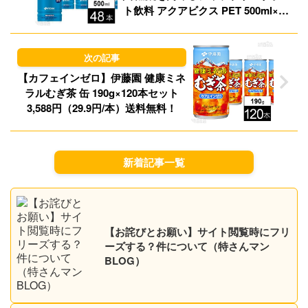
ト飲料 アクアビクス PET 500ml×48
本 2,395円（49.9円/本）送料無料！
【カフェインゼロ】伊藤園 健康ミネ
ラルむぎ茶 缶 190g×120本セット
3,588円（29.9円/本）送料無料！
新着記事一覧
【お詫びとお願い】サイト閲覧時にフリ
ーズする？件について（特さんマン
BLOG）