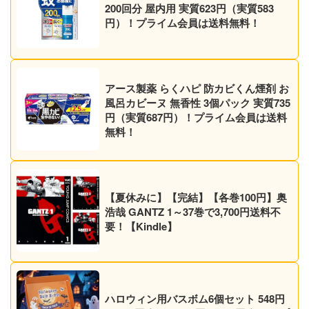
200回分 屋内用 実質623円（実質583
円）！プライム会員は送料無料！
アース製薬 らくハピ 防カビくん煙剤 お
風呂カビーヌ 無香性 3個パック 実質735
円（実質687円）！プライム会員は送料
無料！
【夏休みに】【完結】【各巻100円】奥
浩哉 GANTZ 1～37巻で3,700円送料不
要！【Kindle】
ハロウィン用バスボム6個セット 548円