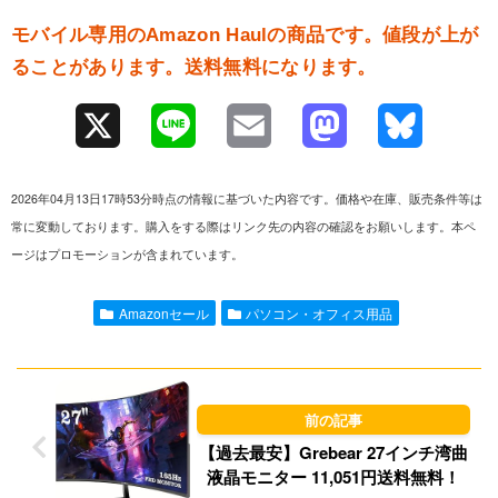
モバイル専用のAmazon Haulの商品です。値段が上が
ることがあります。送料無料になります。
X
L
E
M
B
i
m
a
l
2026年04月13日17時53分時点の情報に基づいた内容です。価格や在庫、販売条件等は
n
a
s
u
常に変動しております。購入をする際はリンク先の内容の確認をお願いします。本ペ
ージはプロモーションが含まれています。
e
i
t
e
l
o
s
Amazonセール
パソコン・オフィス用品
d
k
o
y
n
【過去最安】Grebear 27インチ湾曲
液晶モニター 11,051円送料無料！