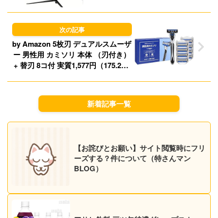
by Amazon 5枚刃 デュアルスムーザ
ー 男性用 カミソリ 本体 （刃付き）
+ 替刃 8コ付 実質1,577円（175.2円/
替え刃1本）（実質1,477円、164.1
円/替え刃1本）！プライム会員は送
料無料！
新着記事一覧
【お詫びとお願い】サイト閲覧時にフリ
ーズする？件について（特さんマン
BLOG）