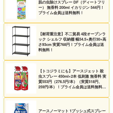
肌の虫除けスプレー DF（ディートフリ
ー） 無香料 200ml イカリジン 544円！
プライム会員は送料無料！
【耐荷重注意】不二貿易 4段オープンラ
ック シェルフ 収納棚 幅54.5×奥行30×高
さ93cm 実質768円！プライム会員は送
料無料！
【トコジラミにも】アースジェット 殺
虫スプレー 450ml×2本 低刺激 無香料 実
質553円（276.5円/本）（実質518円、
259円/本）！プライム会員は送料無料！
【マダニにも】
アースノーマット 1プッシュ式スプレー