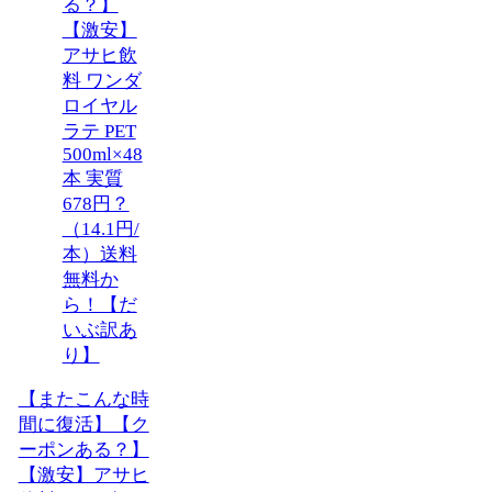
【またこんな時
間に復活】【ク
ーポンある？】
【激安】アサヒ