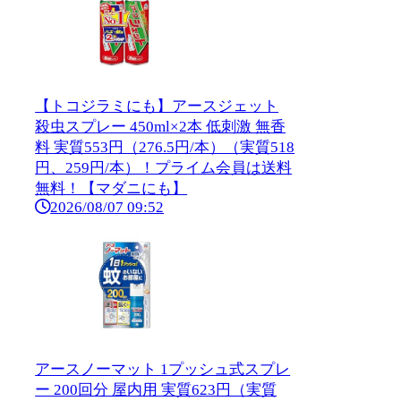
【トコジラミにも】アースジェット
殺虫スプレー 450ml×2本 低刺激 無香
料 実質553円（276.5円/本）（実質518
円、259円/本）！プライム会員は送料
無料！【マダニにも】
2026/08/07 09:52
アースノーマット 1プッシュ式スプレ
ー 200回分 屋内用 実質623円（実質