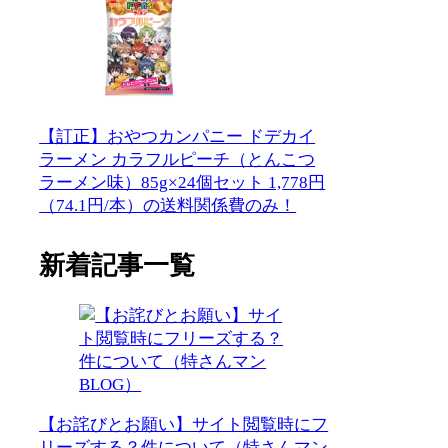
【訂正】おやつカンパニー ドデカイ
ラーメン カラフルピーチ（とんこつ
ラーメン味）85g×24個セット 1,778円
（74.1円/本）の送料関係費のみ！
新着記事一覧
【お詫びとお願い】サイト閲覧時にフ
リーズする？件について（特さんマン