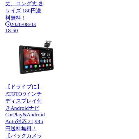
丈、ロング丈 各
サイズ 180円送
料無料！
2026/08/03
18:50
【ドライブに】
ATOTO 9インチ
ディスプレイ付
きAndroidナビ
CarPlay&Android
Auto対応 21,995
円送料無料！
【バックカメラ