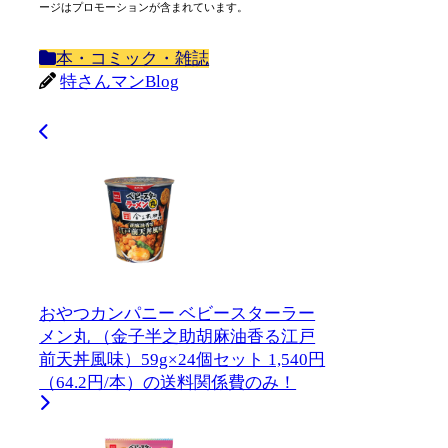
ージはプロモーションが含まれています。
本・コミック・雑誌
特さんマンBlog
おやつカンパニー ベビースターラー
メン丸 （金子半之助胡麻油香る江戸
前天丼風味）59g×24個セット 1,540円
（64.2円/本）の送料関係費のみ！