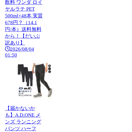
飲料 ワンダ ロイ
ヤルラテ PET
500ml×48本 実質
678円？（14.1
円/本）送料無料
から！【だいぶ
訳あり】
2026/08/04
01:50
【届かないか
も】A.D.ONE メ
ンズ ランニング
パンツ ハーフ