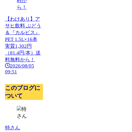
【わけあり】ア
サヒ飲料 ぶどう
＆『カルピス』
PET 1.5L×16本
実質1,302円
（81.4円/本）送
料無料から！
2026/08/05
09:51
このブログに
ついて
特さん