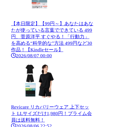
【本日限定】【99円～】あなたはあな
たが使っている言葉でできている 499
円、菅原洋平 すぐやる！「行動力」
を高める“科学的な”方法 499円など30
作品！【Kindleセール】
2026/08/07 00:00
Revicare リカバリーウェア 上下セッ
ト LLサイズだけ1,980円！プライム会
員は送料無料！
2026/08/06 22:52