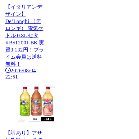
【イタリアンデ
ザイン】
De’Longhi （デ
ロンギ） 電気ケ
トル 0.8L セタ
KBS1200J-BK 実
質3,132円！プラ
イム会員は送料
無料！
2026/08/04
22:51
【訳あり】アサ