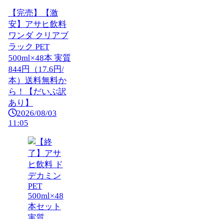
【完売】【激
安】アサヒ飲料
ワンダ クリアブ
ラック PET
500ml×48本 実質
844円（17.6円/
本）送料無料か
ら！【だいぶ訳
あり】
2026/08/03
11:05