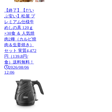
【終了】【だい
ぶ安い】松屋 プ
レミアム仕様牛
めしの具 120ｇ
×30食 ＆ 人気焼
肉2種（カルビ焼
肉＆生姜焼き）
セット 実質4,472
円（139.8円/
食）送料無料！
2026/08/06
12:06