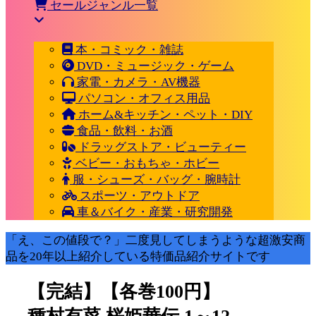
セールジャンル一覧
本・コミック・雑誌
DVD・ミュージック・ゲーム
家電・カメラ・AV機器
パソコン・オフィス用品
ホーム&キッチン・ペット・DIY
食品・飲料・お酒
ドラッグストア・ビューティー
ベビー・おもちゃ・ホビー
服・シューズ・バッグ・腕時計
スポーツ・アウトドア
車＆バイク・産業・研究開発
「え、この値段で？」二度見してしまうような超激安商
品を20年以上紹介している特価品紹介サイトです
【完結】【各巻100円】