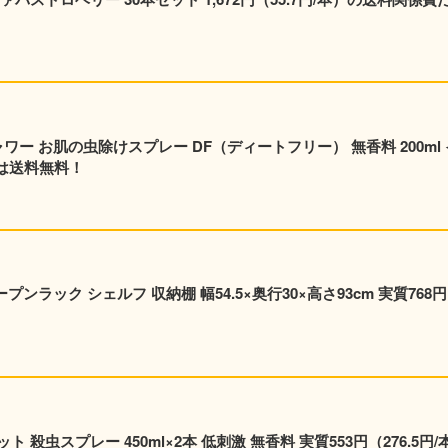
ャワー お肌の虫除けスプレー DF（ディートフリー） 無香料 200ml 
員は送料無料！
ンラック シェルフ 収納棚 幅54.5×奥行30×高さ93cm 実質768
×2本 低刺激 無香料 実質553円（276.5円/本）