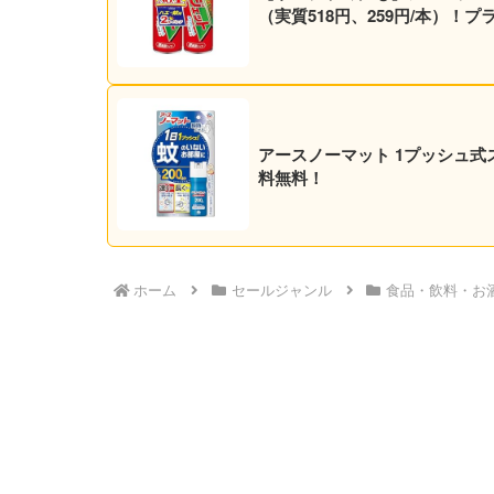
（実質518円、259円/本）
アースノーマット 1プッシュ式ス
料無料！
ホーム
セールジャンル
食品・飲料・お