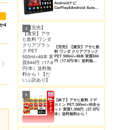
Androidナビ
CarPlay&Android Auto対
応 21,995円送料無料！
【バックカメラ付】
【完売】【激安】アサヒ飲
料 ワンダ クリアブラック
PET 500ml×48本 実質844
円（17.6円/本）送料無料
から！【だいぶ訳あり】
【終了】アサヒ飲料 ドデ
カミン PET 500ml×48本セ
ット 実質1,308円（27.3円/
本）送料無料から！