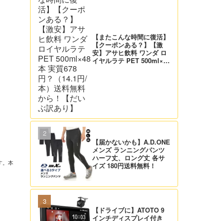
【またこんな時間に復活】
【クーポンある？】【激
安】アサヒ飲料 ワンダ ロ
イヤルラテ PET 500ml×48
本 実質678円？（14.1円/
本）送料無料から！【だい
ぶ訳あり】
【届かないかも】A.D.ONE
メンズ ランニングパンツ
ハーフ丈、ロング丈 各サ
す。本
イズ 180円送料無料！
【ドライブに】ATOTO 9
インチディスプレイ付き