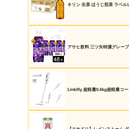
キリン 生茶 ほうじ煎茶 ラベルレス
アサヒ飲料 三ツ矢特濃グレープスカッ
Linkifly 超軽量0.6kg超軽
【エナドリ】レインストーム グァバ