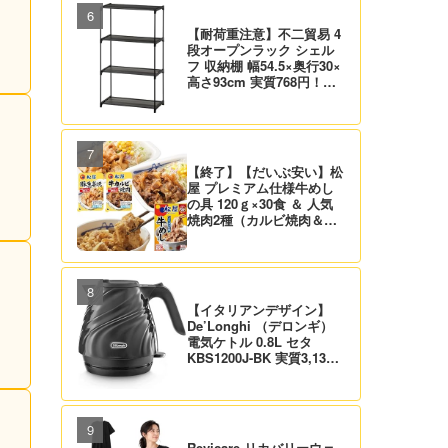
【耐荷重注意】不二貿易 4
段オープンラック シェル
フ 収納棚 幅54.5×奥行30×
高さ93cm 実質768円！プ
ライム会員は送料無料！
【終了】【だいぶ安い】松
屋 プレミアム仕様牛めし
の具 120ｇ×30食 ＆ 人気
焼肉2種（カルビ焼肉＆生
姜焼き）セット 実質4,472
円（139.8円/食）送料無
料！
【イタリアンデザイン】
De’Longhi （デロンギ）
電気ケトル 0.8L セタ
KBS1200J-BK 実質3,132
円！プライム会員は送料無
料！
Revicare リカバリーウェ