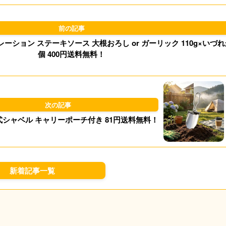
d
k
o
y
 大根おろし or ガーリック 110g×いづれか4
n
個 400円送料無料！
シャベル キャリーポーチ付き 81円送料無料！
新着記事一覧