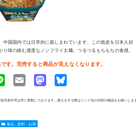
。中国国内では日常的に親しまれています。この面皮を日本人好
かり味の絡む適度なノンフライ太麺。つるつるもちもちの食感。
品です。完売すると商品が見えなくなります。
L
E
M
B
i
m
a
l
や在庫、販売条件等は常に変動しております。購入をする際はリンク先の内容の確認をお願いしま
n
a
s
u
e
i
t
e
食品・飲料・お酒
l
o
s