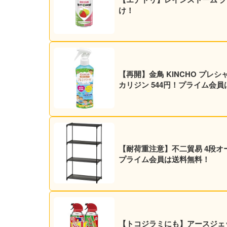
け！
【再開】金鳥 KINCHO プレシ
カリジン 544円！プライム会
【耐荷重注意】不二貿易 4段オープ
プライム会員は送料無料！
【トコジラミにも】アースジェット 殺虫スプレー 450ml