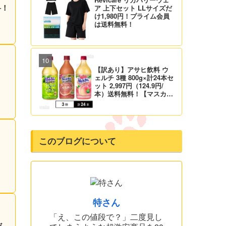
料！
ア 上下セット LLサイズだ
け1,980円！プライム会員
は送料無料！
【訳あり】アサヒ飲料 ウ
ェルチ 3種 800g×計24本セ
ット 2,997円（124.9円/
本）送料無料！【マスカッ
ト、グレープ、ピーチ】
このブログについて
特さん
「え、この値段で？」二度見し
だ