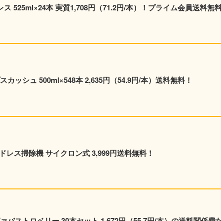
 525ml×24本 実質1,708円（71.2円/本）！プライム会員送料無
シュ 500ml×548本 2,635円（54.9円/本）送料無料！
量コードレス掃除機 サイクロン式 3,999円送料無料！
ストロベリー 30本セット 1,672円（55.7円/本）の送料関係費