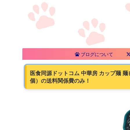
ブログについて
医食同源ドットコム 中華房 カップ麺 麺ピー
個）の送料関係費のみ！