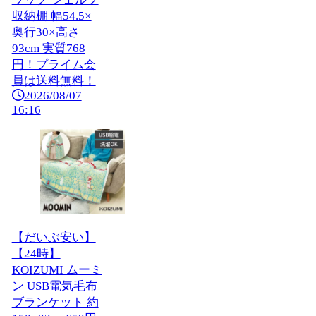
収納棚 幅54.5×
奥行30×高さ
93cm 実質768
円！プライム会
員は送料無料！
2026/08/07
16:16
【だいぶ安い】
【24時】
KOIZUMI ムーミ
ン USB電気毛布
ブランケット 約