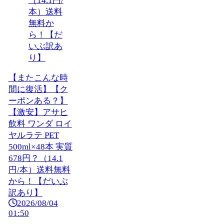
【またこんな時
間に復活】【ク
ーポンある？】
【激安】アサヒ
飲料 ワンダ ロイ
ヤルラテ PET
500ml×48本 実質
678円？（14.1
円/本）送料無料
から！【だいぶ
訳あり】
2026/08/04
01:50