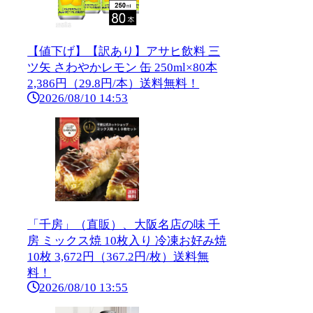
【値下げ】【訳あり】アサヒ飲料 三
ツ矢 さわやかレモン 缶 250ml×80本
2,386円（29.8円/本）送料無料！
2026/08/10 14:53
「千房」（直販）、大阪名店の味 千
房 ミックス焼 10枚入り 冷凍お好み焼
10枚 3,672円（367.2円/枚）送料無
料！
2026/08/10 13:55