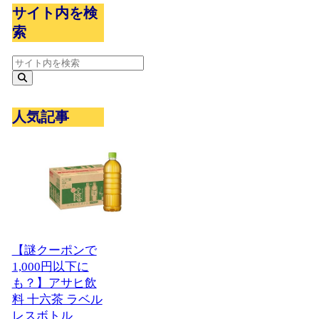
サイト内を検
索
人気記事
【謎クーポンで
1,000円以下に
も？】アサヒ飲
料 十六茶 ラベル
レスボトル