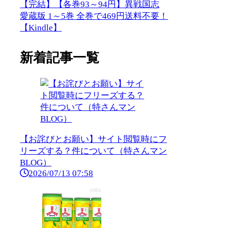
【完結】【各巻93～94円】異戦国志
愛蔵版 1～5巻 全巻で469円送料不要！
【Kindle】
新着記事一覧
【お詫びとお願い】サイト閲覧時にフ
リーズする？件について（特さんマン
BLOG）
2026/07/13 07:58