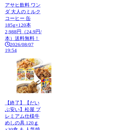
アサヒ飲料 ワン
ダ 大人のミルク
コーヒー 缶
185g×120本
2,988円（24.9円/
本）送料無料！
2026/08/07
19:54
【終了】【だい
ぶ安い】松屋 プ
レミアム仕様牛
めしの具 120ｇ
×30食 ＆ 人気焼