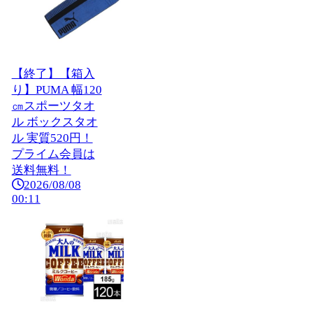
【終了】【箱入
り】PUMA 幅120
㎝スポーツタオ
ル ボックスタオ
ル 実質520円！
プライム会員は
送料無料！
2026/08/08
00:11