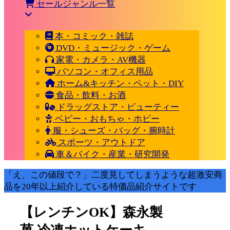
セールジャンル一覧
本・コミック・雑誌
DVD・ミュージック・ゲーム
家電・カメラ・AV機器
パソコン・オフィス用品
ホーム&キッチン・ペット・DIY
食品・飲料・お酒
ドラッグストア・ビューティー
ベビー・おもちゃ・ホビー
服・シューズ・バッグ・腕時計
スポーツ・アウトドア
車＆バイク・産業・研究開発
「え、この値段で？」二度見してしまうような超激安商
品を20年以上紹介している特価品紹介サイトです
【レンチンOK】森永製