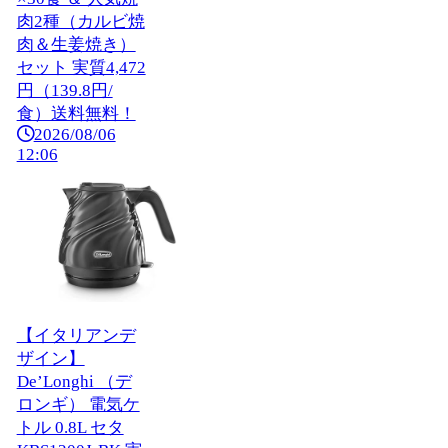
肉2種（カルビ焼
肉＆生姜焼き）
セット 実質4,472
円（139.8円/
食）送料無料！
2026/08/06
12:06
【イタリアンデ
ザイン】
De’Longhi （デ
ロンギ） 電気ケ
トル 0.8L セタ