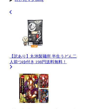
【訳あり】丸池製麺所 半生うどん二
人前つゆ付き 198円送料無料！