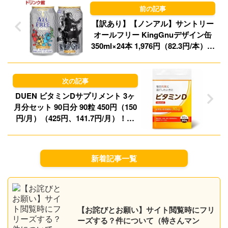
o
y
n
【訳あり】【ノンアル】サントリー
オールフリー KingGnuデザイン缶
350ml×24本 1,976円（82.3円/本）送
料無料！
DUEN ビタミンDサプリメント 3ヶ
月分セット 90日分 90粒 450円（150
円/月）（425円、141.7円/月）！プ
ライム会員は送料無料！
新着記事一覧
【お詫びとお願い】サイト閲覧時にフリ
ーズする？件について（特さんマン