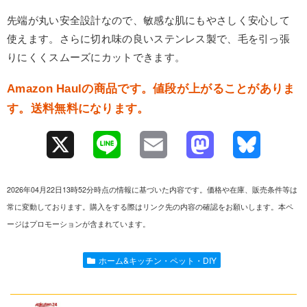
先端が丸い安全設計なので、敏感な肌にもやさしく安心して
使えます。さらに切れ味の良いステンレス製で、毛を引っ張
りにくくスムーズにカットできます。
Amazon Haulの商品です。値段が上がることがありま
す。送料無料になります。
X
L
E
M
B
i
m
a
l
2026年04月22日13時52分時点の情報に基づいた内容です。価格や在庫、販売条件等は
n
a
s
u
常に変動しております。購入をする際はリンク先の内容の確認をお願いします。本ペ
ージはプロモーションが含まれています。
e
i
t
e
l
o
s
ホーム&キッチン・ペット・DIY
d
k