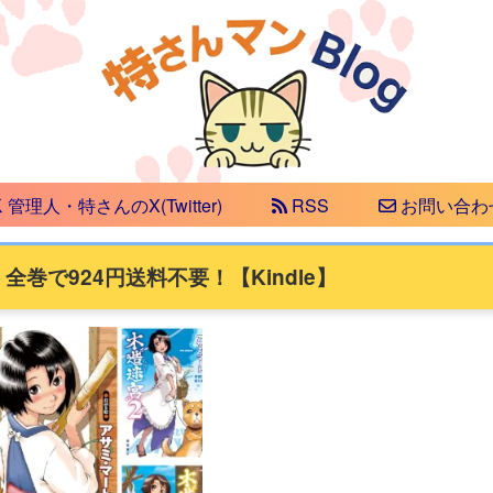
管理人・特さんのX(Twitter)
RSS
お問い合わ
全巻で924円送料不要！【Kindle】