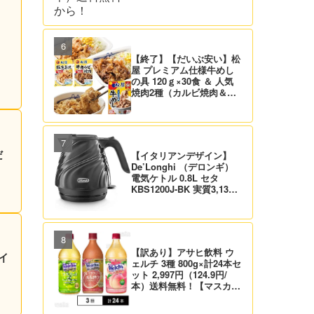
【終了】【だいぶ安い】松
屋 プレミアム仕様牛めし
の具 120ｇ×30食 ＆ 人気
焼肉2種（カルビ焼肉＆生
姜焼き）セット 実質4,472
円（139.8円/食）送料無
料！
だ
【イタリアンデザイン】
De’Longhi （デロンギ）
電気ケトル 0.8L セタ
KBS1200J-BK 実質3,132
円！プライム会員は送料無
料！
【訳あり】アサヒ飲料 ウ
イ
ェルチ 3種 800g×計24本セ
ット 2,997円（124.9円/
本）送料無料！【マスカッ
ト、グレープ、ピーチ】