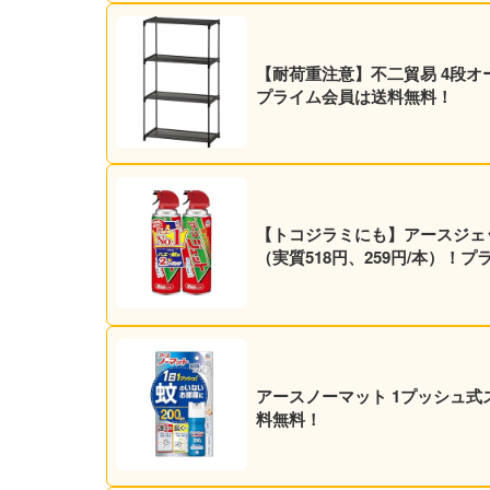
【耐荷重注意】不二貿易 4段オープ
プライム会員は送料無料！
【トコジラミにも】アースジェット 殺虫スプレー 450ml
（実質518円、259円/本）
アースノーマット 1プッシュ式ス
料無料！