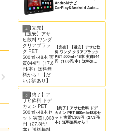
Androidナビ
CarPlay&Android Auto対
応 21,995円送料無料！
【バックカメラ付】
【完売】【激安】アサヒ飲
料 ワンダ クリアブラック
PET 500ml×48本 実質844
円（17.6円/本）送料無料
から！【だいぶ訳あり】
【終了】アサヒ飲料 ドデ
カミン PET 500ml×48本セ
ット 実質1,308円（27.3円/
本）送料無料から！