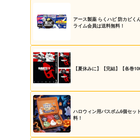
アース製薬 らくハピ 防カビくん煙剤 お風呂カビーヌ 無香性 3個パック 実質735円（実
ライム会員は送料無料！
【夏休みに】【完結】【各巻100円】
ハロウィン用バスボム6個セット 5
料！