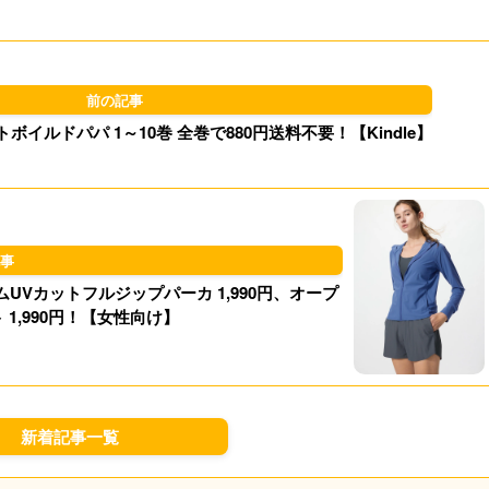
l
o
s
d
k
o
y
イルドパパ 1～10巻 全巻で880円送料不要！【Kindle】
n
Vカットフルジップパーカ 1,990円、オープ
1,990円！【女性向け】
新着記事一覧