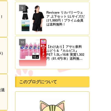
Revicare リカバリーウェ
円！
ア 上下セット LLサイズだ
け1,980円！プライム会員
は送料無料！
【わけあり】アサヒ飲料
ぶどう＆『カルピス』
PET 1.5L×16本 実質1,302
円（81.4円/本）送料無料
から！
このブログについて
は送