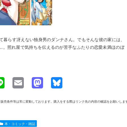
いて暮らす冴えない独身男のダンナさん。でもそんな彼の家には、
…。照れ屋で気持ちを伝えるのが苦手なふたりの恋愛未満ほのぼ
L
E
M
B
i
m
a
l
や在庫、販売条件等は常に変動しております。購入をする際はリンク先の内容の確認をお願いしま
n
a
s
u
e
i
t
e
本・コミック・雑誌