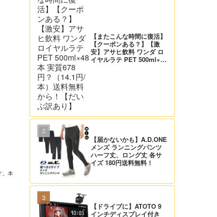
【またこんな時間に復活】
【クーポンある？】【激
安】アサヒ飲料 ワンダ ロ
イヤルラテ PET 500ml×48
本 実質678円？（14.1円/
本）送料無料から！【だい
ぶ訳あり】
【届かないかも】A.D.ONE
メンズ ランニングパンツ
ハーフ丈、ロング丈 各サ
イズ 180円送料無料！
す。本
【ドライブに】ATOTO 9
インチディスプレイ付き