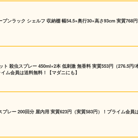
ンラック シェルフ 収納棚 幅54.5×奥行30×高さ93cm 実質768
×2本 低刺激 無香料 実質553円（276.5円/本）
！プライム会員は送料無料！【マダニにも】
プレー 200回分 屋内用 実質623円（実質583円）！プライム会員