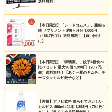
送料無料！
【本日限定】「シードコムス」、亜鉛＆
鉄 サプリメント 約6ヶ月分 1,000円
（166.7円/月）送料無料！【買い回り
に】
【本日限定】「李朝園」、餃子4種食べ
比べセット 最大96個 1,990円（20.7円/
個）送料無料！【あぐー豚のキムチ、チ
ーズタッカルビ餃子など】
【再掲】アサヒ飲料 凍らせておいしい
カルピス 490ml×24本 1,898円（79.1円/
本）！プライム会員送料無料！