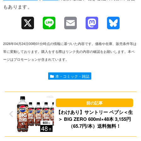
もあります。
X
L
E
M
B
i
m
a
l
2026年04月24日00時01分時点の情報に基づいた内容です。価格や在庫、販売条件等は
n
a
s
u
常に変動しております。購入をする際はリンク先の内容の確認をお願いします。本ペ
ージはプロモーションが含まれています。
e
i
t
e
l
o
s
本・コミック・雑誌
d
k
o
y
n
【わけあり】サントリー ペプシ＜生
＞ BIG ZERO 600ml×48本 3,155円
（65.7円/本）送料無料！