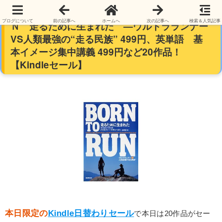
【本日限定】【399円～】ＢＯＲＮ ＴＯ ＲＵ
ブログについて
前の記事へ
ホームへ
次の記事へ
検索＆人気記事
Ｎ 走るために生まれた ―ウルトラランナー
VS人類最強の“走る民族” 499円、英単語 基
本イメージ集中講義 499円など20作品！
【Kindleセール】
本日限定の
Kindle日替わりセール
で本日は20作品がセー