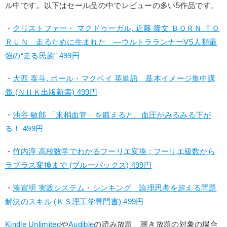
ル中です。以下はセール品の中でレビューの多い5作品です。
・
クリストファー・ マクドゥーガル, 近藤 隆文 ＢＯＲＮ ＴＯ
ＲＵＮ 走るために生まれた ―ウルトラランナーVS人類最
強の“走る民族” 499円
・
大西 泰斗, ポール・マクベイ 英単語 基本イメージ集中講
義 (ＮＨＫ出版新書) 499円
・
池谷 敏郎 「末梢血管」を鍛えると、血圧がみるみる下が
る！ 499円
・
竹内淳 高校数学でわかるフーリエ変換 : フーリエ級数から
ラプラス変換まで (ブルーバックス) 499円
・
湊宣明 実践システム・シンキング 論理思考を超える問題
解決のスキル (ＫＳ理工学専門書) 499円
Kindle Unlimited
や
Audible
の読み放題、聴き放題の対象の場合