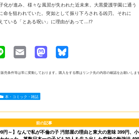
少子化が進み、様々な風習が失われた近未来。大黒愛護学園に通う
に命を狙われていた。突如として振り下ろされる凶刃。それに
えている「とある呪い」に理由があって…!?
L
E
M
B
i
m
a
l
や在庫、販売条件等は常に変動しております。購入をする際はリンク先の内容の確認をお願いしま
n
a
s
u
e
i
t
e
本・コミック・雑誌
l
o
s
d
k
o
y
9円～】なんで私が不倫の子 汚部屋の理由と東大の意味 399円、
わかった 算数日本一の子ども30人を生み出した究極の勉強法 49
n