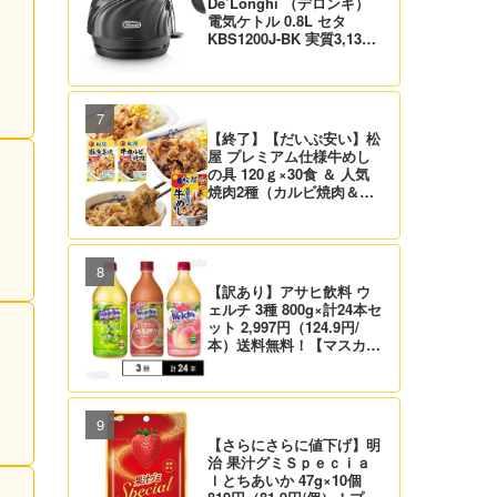
De’Longhi （デロンギ）
電気ケトル 0.8L セタ
KBS1200J-BK 実質3,132
円！プライム会員は送料無
料！
【終了】【だいぶ安い】松
屋 プレミアム仕様牛めし
の具 120ｇ×30食 ＆ 人気
焼肉2種（カルビ焼肉＆生
姜焼き）セット 実質4,472
円（139.8円/食）送料無
料！
【訳あり】アサヒ飲料 ウ
ェルチ 3種 800g×計24本セ
ット 2,997円（124.9円/
本）送料無料！【マスカッ
ト、グレープ、ピーチ】
【さらにさらに値下げ】明
治 果汁グミＳｐｅｃｉａ
ｌとちあいか 47g×10個