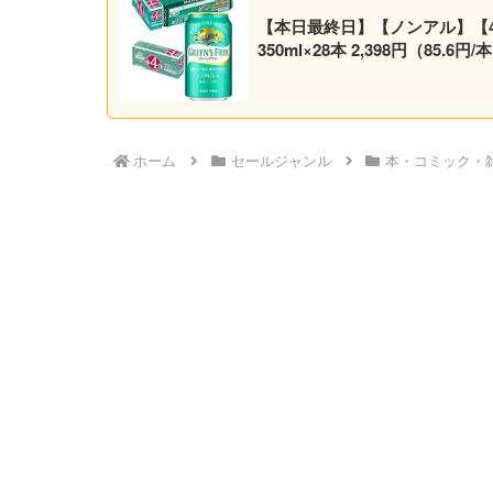
【本日最終日】【ノンアル】【4
350ml×28本 2,398円（85
ホーム
セールジャンル
本・コミック・