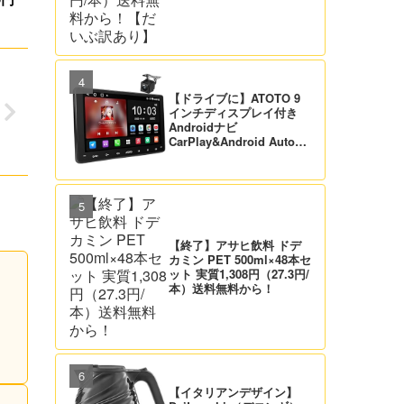
【ドライブに】ATOTO 9
インチディスプレイ付き
Androidナビ
CarPlay&Android Auto対
応 21,995円送料無料！
【バックカメラ付】
【終了】アサヒ飲料 ドデ
カミン PET 500ml×48本セ
ット 実質1,308円（27.3円/
本）送料無料から！
【イタリアンデザイン】