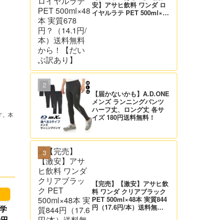
安】アサヒ飲料 ワンダ ロ
イヤルラテ PET 500ml×48
本 実質678円？（14.1円/
本）送料無料から！【だい
ぶ訳あり】
【届かないかも】A.D.ONE
メンズ ランニングパンツ
ハーフ丈、ロング丈 各サ
す。本
イズ 180円送料無料！
【完売】【激安】アサヒ飲
料 ワンダ クリアブラック
PET 500ml×48本 実質844
円（17.6円/本）送料無料
小学
から！【だいぶ訳あり】
9円