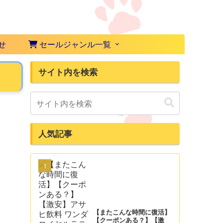
せ
セールジャンル一覧
サイト内を検索
人気記事
【またこんな時間に復活】
【クーポンある？】【激