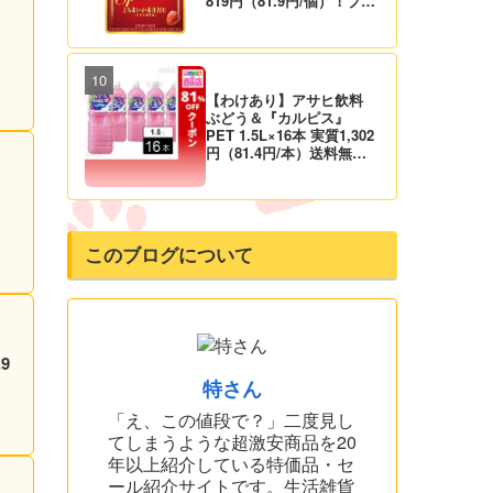
819円（81.9円/個）！プラ
イム会員は送料無料！
【わけあり】アサヒ飲料
ぶどう＆『カルピス』
PET 1.5L×16本 実質1,302
円（81.4円/本）送料無料
から！
このブログについて
特さん
「え、この値段で？」二度見し
てしまうような超激安商品を20
年以上紹介している特価品・セ
ール紹介サイトです。生活雑貨