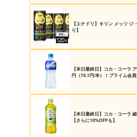
【エナドリ】キリン メッツ ジ・エナ
り】
【本日最終日】コカ・コーラ アクエ
円（74.1円/本）！プライム会
【本日最終日】コカ・コーラ 綾鷹 5
【さらに10%OFFも】