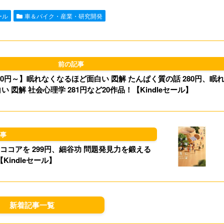
e
i
t
e
ール
車＆バイク・産業・研究開発
l
o
s
d
k
o
y
0円～】眠れなくなるほど面白い 図解 たんぱく質の話 280円、眠
n
 図解 社会心理学 281円など20作品！【Kindleセール】
題発見力を鍛える
Kindleセール】
新着記事一覧