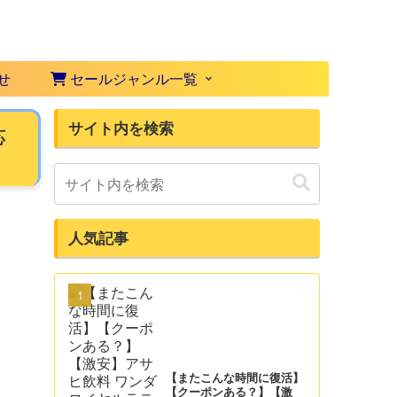
せ
セールジャンル一覧
サイト内を検索
応
人気記事
【またこんな時間に復活】
【クーポンある？】【激