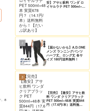
安】アサヒ飲料 ワンダ ロ
イヤルラテ PET 500ml×48
本 実質678円？（14.1円/
本）送料無料から！【だい
ぶ訳あり】
【届かないかも】A.D.ONE
メンズ ランニングパンツ
ハーフ丈、ロング丈 各サ
イズ 180円送料無料！
【完売】【激安】アサヒ飲
料 ワンダ クリアブラック
す。本
PET 500ml×48本 実質844
円（17.6円/本）送料無料
から！【だいぶ訳あり】