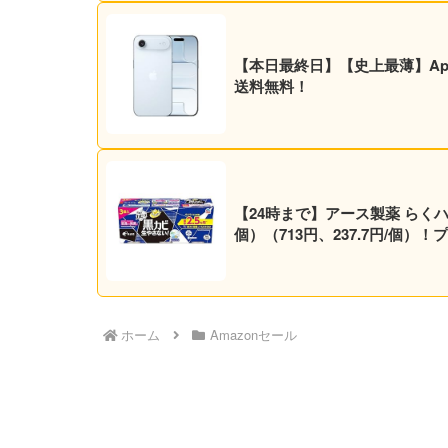
【本日最終日】【史上最薄】Apple iP
送料無料！
【24時まで】アース製薬 らくハピ 防カビくん煙剤 お風呂カビーヌ 
個）（713円、237.7円/個
ホーム
Amazonセール