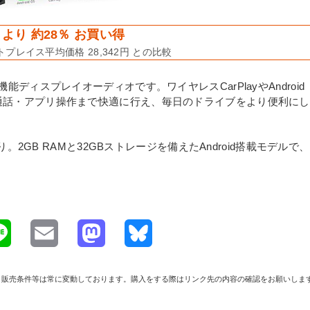
より 約28％ お買い得
プレイス平均価格 28,342円 との比較
高機能ディスプレイオーディオです。ワイヤレスCarPlayやAndroid
音楽・通話・アプリ操作まで快適に行え、毎日のドライブをより便利にし
GB RAMと32GBストレージを備えたAndroid搭載モデルで、
L
E
M
B
i
m
a
l
や在庫、販売条件等は常に変動しております。購入をする際はリンク先の内容の確認をお願いしま
n
a
s
u