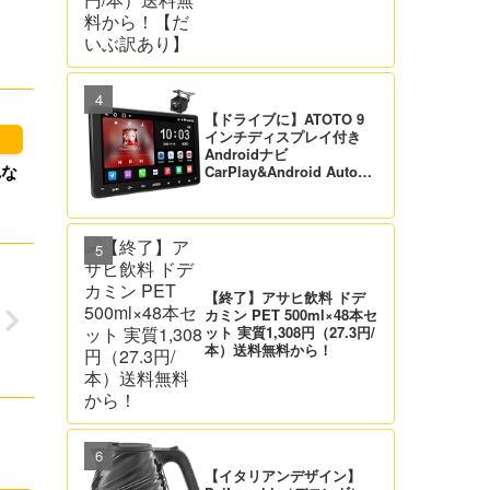
【ドライブに】ATOTO 9
インチディスプレイ付き
Androidナビ
れな
CarPlay&Android Auto対
応 21,995円送料無料！
【バックカメラ付】
【終了】アサヒ飲料 ドデ
カミン PET 500ml×48本セ
ット 実質1,308円（27.3円/
本）送料無料から！
【イタリアンデザイン】