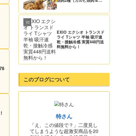
焼肉2種（カルビ焼肉＆生
姜焼き）セット 実質4,472
円（139.8円/食）送料無
料！
EXIO エクシオ トランスド
ライ Tシャツ 半袖 吸汗速
乾・接触冷感 実質448円送
料無料から！
78
このブログについて
料！
特さん
「え、この値段で？」二度見し
てしまうような超激安商品を20