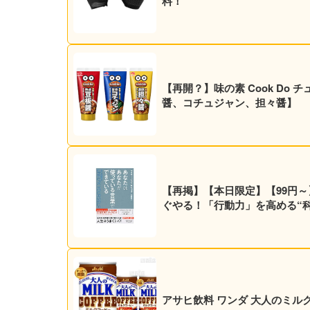
料！
【再開？】味の素 Cook Do チ
醤、コチュジャン、担々醤】
【再掲】【本日限定】【99円～
ぐやる！「行動力」を高める“科学
アサヒ飲料 ワンダ 大人のミルクコー