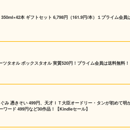
0ml×42本 ギフトセット 6,798円（161.9円/本）１プライム会員
ポーツタオル ボックスタオル 実質520円！プライム会員は送料無料！
めぐみ 憑きそい 499円、天才ＩＴ大臣オードリー・タンが初めて明
ード 499円など30作品！【Kindleセール】