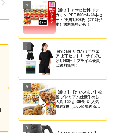
【終了】アサヒ飲料 ドデ
カミン PET 500ml×48本セ
ット 実質1,308円（27.3円/
本）送料無料から！
Revicare リカバリーウェ
ア 上下セット LLサイズだ
け1,980円！プライム会員
は送料無料！
【終了】【だいぶ安い】松
屋 プレミアム仕様牛めし
の具 120ｇ×30食 ＆ 人気
焼肉2種（カルビ焼肉＆生
！
姜焼き）セット 実質4,472
円（139.8円/食）送料無
料！
【イタリアンデザイン】