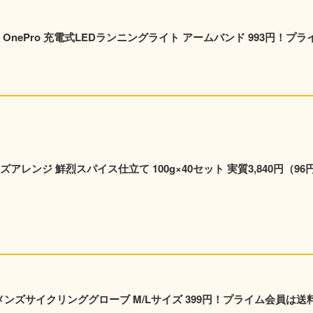
nePro 充電式LEDランニングライト アームバンド 993円！プラ
レンジ 鮮烈スパイス仕立て 100g×40セット 実質3,840円（96円
y メンズサイクリンググローブ M/Lサイズ 399円！プライム会員は送