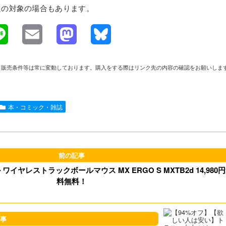
題の対象の場合もあります。
L
E
M
B
i
m
a
l
や在庫、販売条件等は常に変動しております。購入をする際はリンク先の内容の確認をお願いしま
n
a
s
u
e
i
t
e
本・コミック・雑誌
l
o
s
d
k
o
y
ストラックボールマウス MX ERGO S MXTB2d 14,980円送
n
料無料！