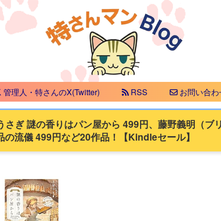
管理人・特さんのX(Twitter)
RSS
お問い合わ
うさぎ 謎の香りはパン屋から 499円、藤野義明（ブ
の流儀 499円など20作品！【Kindleセール】