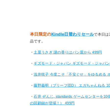
本日限定の
Kindle日替わりセール
で本日は
品です。
・
土屋うさぎ 謎の香りはパン屋から 499円
・
ギズモード・ジャパン ギズモード・ジャパンの
・
浅井咲子 今度こそ「不安ぐせ」をゆるめる ポ
・
藤野義明（ブリーフ団D） エガちゃんねる 10
・
石井 ぜんじ, standards ゲームセン
の回顧録が登場！） 499円