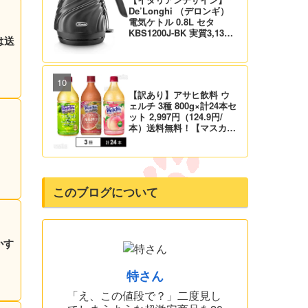
De’Longhi （デロンギ）
電気ケトル 0.8L セタ
KBS1200J-BK 実質3,132
は送
円！プライム会員は送料無
料！
【訳あり】アサヒ飲料 ウ
ェルチ 3種 800g×計24本セ
ット 2,997円（124.9円/
本）送料無料！【マスカッ
ト、グレープ、ピーチ】
このブログについて
かす
特さん
「え、この値段で？」二度見し