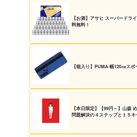
【お酒】アサヒ スーパードライ 35
料無料！
【箱入り】PUMA 幅120㎝ス
【本日限定】【99円～】山森 
問題解決の４ステップと１５キーワ