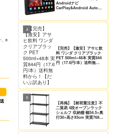
Androidナビ
CarPlay&Android Auto対
応 21,995円送料無料！
【バックカメラ付】
す。本
【完売】【激安】アサヒ飲
料 ワンダ クリアブラック
PET 500ml×48本 実質844
円（17.6円/本）送料無料
から！【だいぶ訳あり】
【再掲】【耐荷重注意】不
二貿易 4段オープンラック
シェルフ 収納棚 幅54.5×奥
行30×高さ93cm 実質768
円！プライム会員は送料無
料！