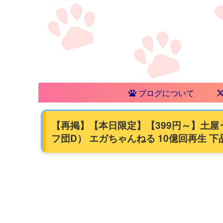
ブログについて
【再掲】【本日限定】【399円～】土屋
フ団D） エガちゃんねる 10億回再生 下品