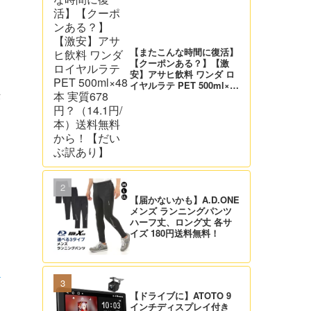
【またこんな時間に復活】
【クーポンある？】【激
安】アサヒ飲料 ワンダ ロ
イヤルラテ PET 500ml×48
本 実質678円？（14.1円/
作
本）送料無料から！【だい
ぶ訳あり】
【届かないかも】A.D.ONE
メンズ ランニングパンツ
ハーフ丈、ロング丈 各サ
イズ 180円送料無料！
』
【ドライブに】ATOTO 9
インチディスプレイ付き