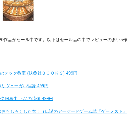
20作品がセール中です。以下はセール品の中でレビューの多い5
テック教室 (扶桑社ＢＯＯＫＳ) 499円
リヴェーガル理論 499円
億回再生 下品の流儀 499円
ターを10倍おもしろくした本！（伝説のアーケードゲーム誌『ゲーメスト