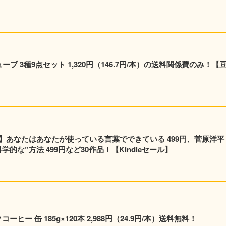
ューブ 3種9点セット 1,320円（146.7円/本）の送料関係費のみ！【
】あなたはあなたが使っている言葉でできている 499円、菅原洋平
的な”方法 499円など30作品！【Kindleセール】
ヒー 缶 185g×120本 2,988円（24.9円/本）送料無料！