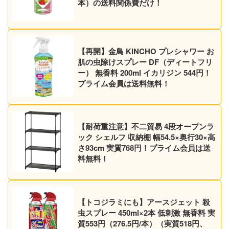
本）の送料関係費だけ！
【再開】金鳥 KINCHO プレシャワー お
肌の虫除けスプレー DF（ディートフリ
ー） 無香料 200ml イカリジン 544円！
プライム会員は送料無料！
【耐荷重注意】不二貿易 4段オープンラ
ック シェルフ 収納棚 幅54.5×奥行30×高
さ93cm 実質768円！プライム会員は送
料無料！
【トコジラミにも】アースジェット 殺
虫スプレー 450ml×2本 低刺激 無香料 実
質553円（276.5円/本）（実質518円、