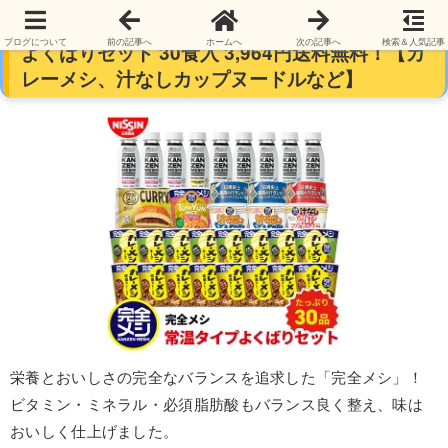
【訳あり】日清 完全メシシリーズ 常温タイプ
ブログについて
前の記事へ
ホームへ
次の記事へ
検索＆人気記事
よくばりセット 30食入 3,964円送料無料！【カ
レーメシ、汁なしカップヌードルなど】
栄養とおいしさの完全なバランスを追求した「完全メシ」！
ビタミン・ミネラル・必須脂肪酸もバランス良く整え、味は
おいしく仕上げました。