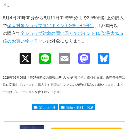
す。
8月4日20時00分から8月11日01時59分まで3,980円以上の購入
で
楽天対象ショップ限定ポイント2倍（+1倍）
、1,000円以上
の購入で
全ショップ対象の買い回りでポイント10倍/最大49.5
倍のお買い物マラソン
の対象になります。
X
L
E
M
B
i
m
a
l
2026年06月06日11時57分時点の情報に基づいた内容です。価格や在庫、販売条件等は
n
a
s
u
常に変動しております。購入をする際はリンク先の内容の確認をお願いします。本ペ
ージはプロモーションが含まれています。
e
i
t
e
l
o
s
楽天セール
食品・飲料・お酒
d
k
o
y