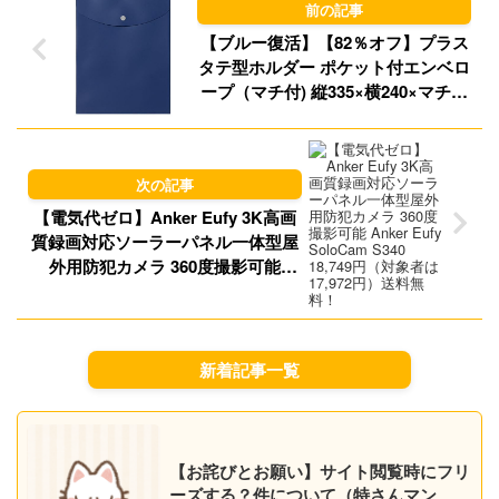
n
【ブルー復活】【82％オフ】プラス
タテ型ホルダー ポケット付エンベロ
ープ（マチ付) 縦335×横240×マチ30
㎜ 89円！プライム会員は送料無料！
【電気代ゼロ】Anker Eufy 3K高画
質録画対応ソーラーパネル一体型屋
外用防犯カメラ 360度撮影可能
Anker Eufy SoloCam S340 18,749
円（対象者は17,972円）送料無料！
新着記事一覧
【お詫びとお願い】サイト閲覧時にフリ
ーズする？件について（特さんマン