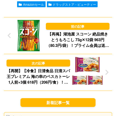
l
o
s
Amazonセール
ドラッグストア・ビューティー
d
k
o
y
n
【再掲】湖池屋 スコーン 絶品焼き
とうもろこし 73g✕12袋 963円
（80.3円/袋）！プライム会員は送料
無料！
【再開】【冷食】日清食品 日清スパ
王プレミアム 海の幸のペスカトーレ
1人前×3個 618円（206円/食）！プ
ライム会員は送料無料！
新着記事一覧