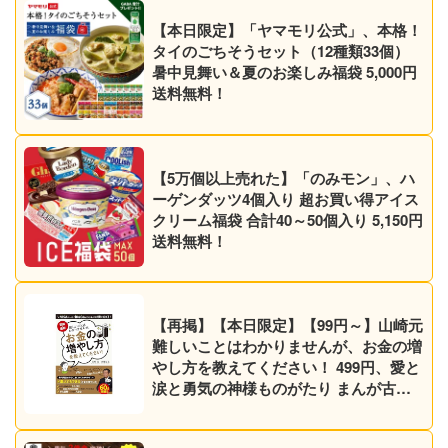
【本日限定】「ヤマモリ公式」、本格！
タイのごちそうセット（12種類33個）
暑中見舞い＆夏のお楽しみ福袋 5,000円
送料無料！
【5万個以上売れた】「のみモン」、ハ
ーゲンダッツ4個入り 超お買い得アイス
クリーム福袋 合計40～50個入り 5,150円
送料無料！
【再掲】【本日限定】【99円～】山崎元
難しいことはわかりませんが、お金の増
やし方を教えてください！ 499円、愛と
涙と勇気の神様ものがたり まんが古事
記 499円など30作品！【Kindleセール】