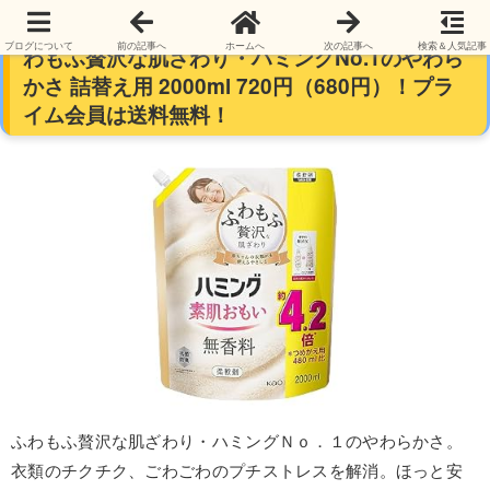
【大容量4.2倍】ハミング素肌おもい 柔軟剤 ふ
ブログについて
前の記事へ
ホームへ
次の記事へ
検索＆人気記事
わもふ贅沢な肌ざわり・ハミングNo.1のやわら
かさ 詰替え用 2000ml 720円（680円）！プラ
イム会員は送料無料！
ふわもふ贅沢な肌ざわり・ハミングＮｏ．１のやわらかさ。
衣類のチクチク、ごわごわのプチストレスを解消。ほっと安