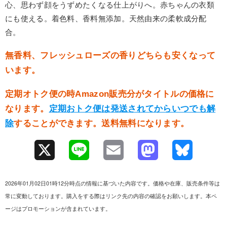
心、思わず顔をうずめたくなる仕上がりへ。赤ちゃんの衣類
にも使える。着色料、香料無添加。天然由来の柔軟成分配
合。
無香料、フレッシュローズの香りどちらも安くなって
います。
定期オトク便の時Amazon販売分がタイトルの価格に
なります。
定期おトク便は発送されてからいつでも解
除
することができます。送料無料になります。
X
L
E
M
B
i
m
a
l
2026年01月02日01時12分時点の情報に基づいた内容です。価格や在庫、販売条件等は
n
a
s
u
常に変動しております。購入をする際はリンク先の内容の確認をお願いします。本ペ
ージはプロモーションが含まれています。
e
i
t
e