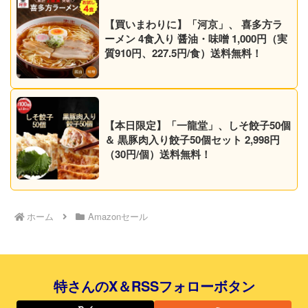
【買いまわりに】「河京」、 喜多方ラ
ーメン 4食入り 醤油・味噌 1,000円（実
質910円、227.5円/食）送料無料！
【本日限定】「一龍堂」、しそ餃子50個
＆ 黒豚肉入り餃子50個セット 2,998円
（30円/個）送料無料！
ホーム
Amazonセール
特さんのX＆RSSフォローボタン