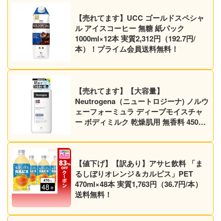
【売れてます】UCC ゴールドスペシャ
ル アイスコーヒー 無糖 紙パック
1000ml×12本 実質2,312円（192.7円/
本）！プライム会員送料無料！
【売れてます】【大容量】
Neutrogena（ニュートロジーナ) ノルウ
ェーフォーミュラ ディープモイスチャ
ー ボディミルク 乾燥肌用 無香料 450ml
1,079円（1,025円）！プライム会員は送
料無料！
【値下げ】【訳あり】アサヒ飲料 「ま
るしぼりオレンジ＆カルピス」PET
470ml×48本 実質1,763円（36.7円/本）
送料無料！