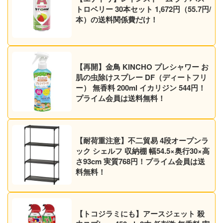
トロベリー 30本セット 1,672円（55.7円/
本）の送料関係費だけ！
【再開】金鳥 KINCHO プレシャワー お
肌の虫除けスプレー DF（ディートフリ
ー） 無香料 200ml イカリジン 544円！
プライム会員は送料無料！
【耐荷重注意】不二貿易 4段オープンラ
ック シェルフ 収納棚 幅54.5×奥行30×高
さ93cm 実質768円！プライム会員は送
料無料！
【トコジラミにも】アースジェット 殺