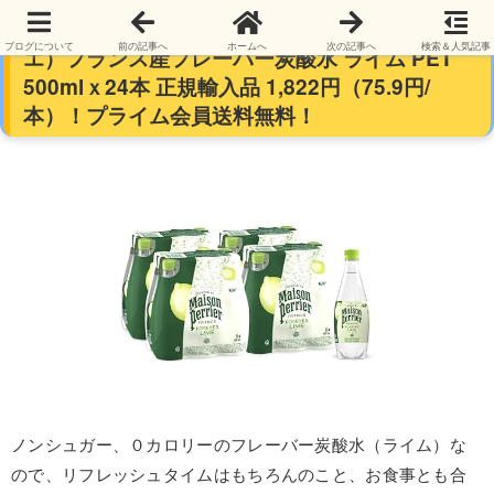
【南仏生まれ】Maison Perrier（メゾンペリ
ブログについて
前の記事へ
ホームへ
次の記事へ
検索＆人気記事
エ）フランス産フレーバー炭酸水 ライム PET
500mlｘ24本 正規輸入品 1,822円（75.9円/
本）！プライム会員送料無料！
ノンシュガー、０カロリーのフレーバー炭酸水（ライム）な
ので、リフレッシュタイムはもちろんのこと、お食事とも合