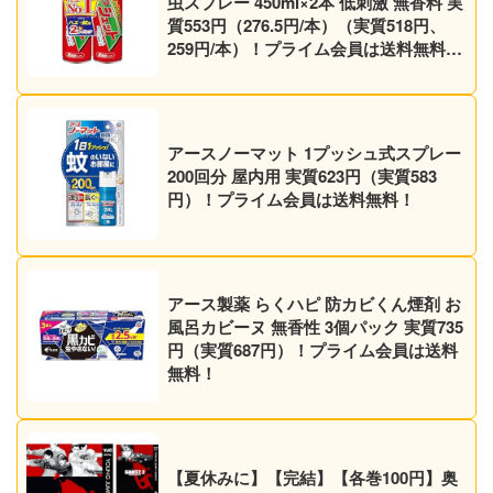
虫スプレー 450ml×2本 低刺激 無香料 実
質553円（276.5円/本）（実質518円、
259円/本）！プライム会員は送料無料！
【マダニにも】
アースノーマット 1プッシュ式スプレー
200回分 屋内用 実質623円（実質583
円）！プライム会員は送料無料！
アース製薬 らくハピ 防カビくん煙剤 お
風呂カビーヌ 無香性 3個パック 実質735
円（実質687円）！プライム会員は送料
無料！
【夏休みに】【完結】【各巻100円】奥