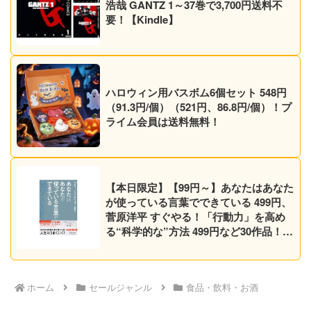
浩哉 GANTZ 1～37巻で3,700円送料不
要！【Kindle】
ハロウィン用バスボム6個セット 548円
（91.3円/個）（521円、86.8円/個）！プ
ライム会員は送料無料！
【本日限定】【99円～】あなたはあなた
が使っている言葉でできている 499円、
菅原洋平 すぐやる！「行動力」を高め
る“科学的な”方法 499円など30作品！
【Kindleセール】
ホーム
セールジャンル
食品・飲料・お酒