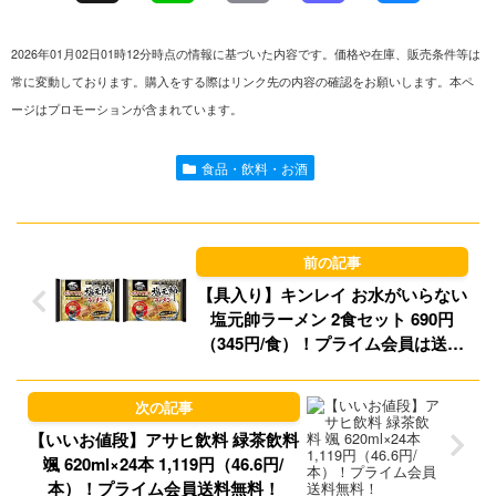
i
m
a
l
2026年01月02日01時12分時点の情報に基づいた内容です。価格や在庫、販売条件等は
n
a
s
u
常に変動しております。購入をする際はリンク先の内容の確認をお願いします。本ペ
ージはプロモーションが含まれています。
e
i
t
e
l
o
s
食品・飲料・お酒
d
k
o
y
n
【具入り】キンレイ お水がいらない
塩元帥ラーメン 2食セット 690円
（345円/食）！プライム会員は送料
無料！
【いいお値段】アサヒ飲料 緑茶飲料
颯 620ml×24本 1,119円（46.6円/
本）！プライム会員送料無料！