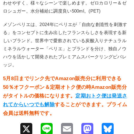
わせやすく、様々なシーンで楽しめます。ゼロカロリー＆ゼ
ロシュガー。水分補給に調度良い500ml。(PET)
メゾンペリエは、2024年にペリエが「自由な創造性を刺激す
る」をコンセプトに生み出したフランスらしさを表現する新
しいブランド。世界中で愛飲されている炭酸入りナチュラル
ミネラルウォーター「ペリエ」とブランドを分け、独自ノウ
ハウを活かして開発されたプレミアムスパークリングビバレ
ッジ。
5月8日までリンク先でAmazon販売分に利用できる
50％オフクーポン＆定期オトク便の時Amazon販売分
がタイトルの価格になります。
定期おトク便は発送さ
れてからいつでも解除
することができます。プライム
会員は送料無料です。
X
L
E
M
B