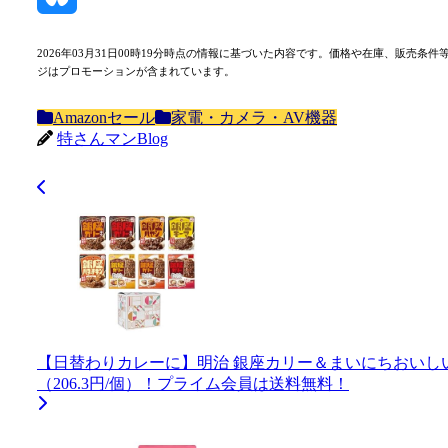
Bluesky
2026年03月31日00時19分時点の情報に基づいた内容です。価格や在庫、販
ジはプロモーションが含まれています。
Amazonセール
家電・カメラ・AV機器
特さんマンBlog
【日替わりカレーに】明治 銀座カリー＆まいにちおいしい銀
（206.3円/個）！プライム会員は送料無料！