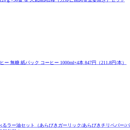
糖 紙パック コーヒー 1000ml×4本 847円（211.8円/本）
食べるラー油セット（あらびきガーリック/あらびきチリペパー/パ