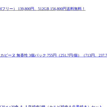
Mフリー） 139,800円、512GB 156,800円送料無料！
ヌ 無香性 3個パック 755円（251.7円/個）（713円、237.
20ｇ×30食 ＆ 人気焼肉2種（カルビ焼肉＆生姜焼き）セット