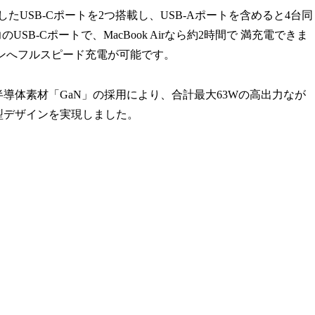
したUSB-Cポートを2つ搭載し、USB-Aポートを含めると4台同
SB-Cポートで、MacBook Airなら約2時間で 満充電できま
ンへフルスピード充電が可能です。
導体素材「GaN」の採用により、合計最大63Wの高出力なが
薄型デザインを実現しました。