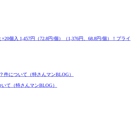
20個入 1,457円（72.8円/個）（1,376円、68.8円/個）！プライ
いて（特さんマンBLOG）