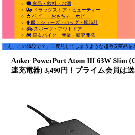
食品・飲料・お酒
ドラッグストア・ビューティー
ベビー・おもちゃ・ホビー
服・シューズ・バッグ・腕時計
スポーツ・アウトドア
車＆バイク・産業・研究開発
「え、この値段で？」二度見してしまうような超激安商品を2
Anker PowerPort Atom III 63W 
速充電器) 3,490円！プライム会員は