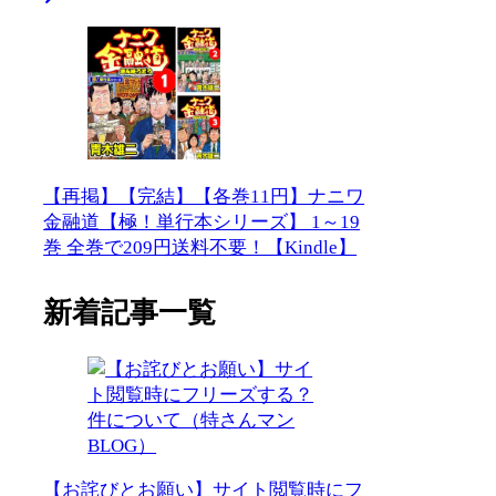
【再掲】【完結】【各巻11円】ナニワ
金融道【極！単行本シリーズ】 1～19
巻 全巻で209円送料不要！【Kindle】
新着記事一覧
【お詫びとお願い】サイト閲覧時にフ