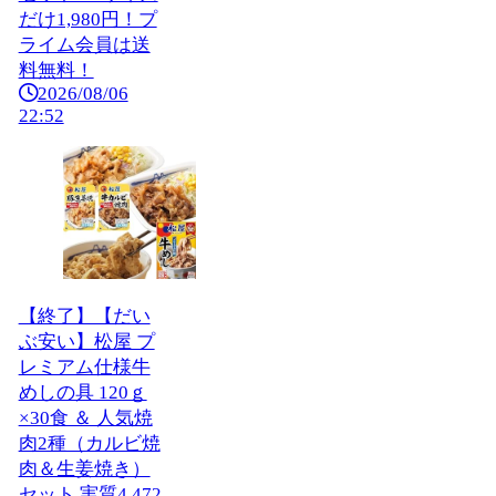
だけ1,980円！プ
ライム会員は送
料無料！
2026/08/06
22:52
【終了】【だい
ぶ安い】松屋 プ
レミアム仕様牛
めしの具 120ｇ
×30食 ＆ 人気焼
肉2種（カルビ焼
肉＆生姜焼き）
セット 実質4,472