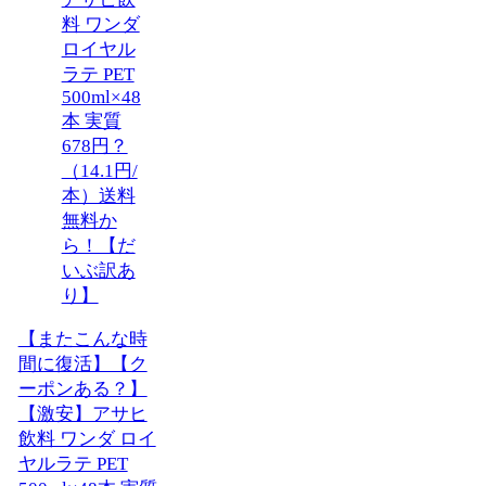
【またこんな時
間に復活】【ク
ーポンある？】
【激安】アサヒ
飲料 ワンダ ロイ
ヤルラテ PET