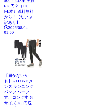
500ml×48本 実質
678円？（14.1
円/本）送料無料
から！【だいぶ
訳あり】
2026/08/04
01:50
【届かないか
も】A.D.ONE メ
ンズ ランニング
パンツ ハーフ
丈、ロング丈 各
サイズ 180円送