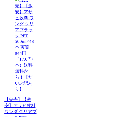
【完売】【激
安】アサヒ飲料
ワンダ クリアブ