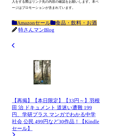
入をする際はリンク先の内容の確認をお願いします。本ペ
ージはプロモーションが含まれています。
Amazonセール
食品・飲料・お酒
特さんマンBlog
【再掲】【本日限定】【33円～】羽根
田 治 ドキュメント 道迷い遭難 199
円、学研プラス マンガでわかる中学
社会 公民 499円など30作品！【Kindle
セール】