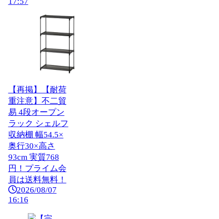
17:57
【再掲】【耐荷
重注意】不二貿
易 4段オープン
ラック シェルフ
収納棚 幅54.5×
奥行30×高さ
93cm 実質768
円！プライム会
員は送料無料！
2026/08/07
16:16