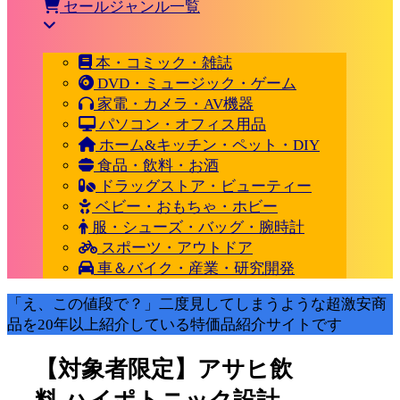
セールジャンル一覧
本・コミック・雑誌
DVD・ミュージック・ゲーム
家電・カメラ・AV機器
パソコン・オフィス用品
ホーム&キッチン・ペット・DIY
食品・飲料・お酒
ドラッグストア・ビューティー
ベビー・おもちゃ・ホビー
服・シューズ・バッグ・腕時計
スポーツ・アウトドア
車＆バイク・産業・研究開発
「え、この値段で？」二度見してしまうような超激安商
品を20年以上紹介している特価品紹介サイトです
【対象者限定】アサヒ飲