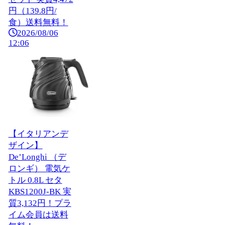
円（139.8円/
食）送料無料！
2026/08/06
12:06
【イタリアンデ
ザイン】
De’Longhi （デ
ロンギ） 電気ケ
トル 0.8L セタ
KBS1200J-BK 実
質3,132円！プラ
イム会員は送料