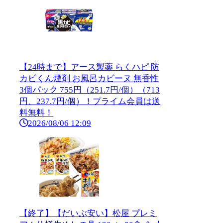
【24時まで】アース製薬 らくハピ 防
カビくん煙剤 お風呂カビーヌ 無香性
3個パック 755円（251.7円/個）（713
円、237.7円/個）！プライム会員は送
料無料！
2026/08/06 12:09
【終了】【だいぶ安い】松屋 プレミ