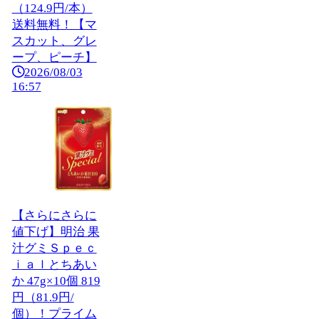
（124.9円/本）
送料無料！【マ
スカット、グレ
ープ、ピーチ】
2026/08/03
16:57
【さらにさらに
値下げ】明治 果
汁グミＳｐｅｃ
ｉａｌとちあい
か 47g×10個 819
円（81.9円/
個）！プライム