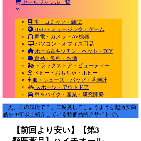
セールジャンル一覧
本・コミック・雑誌
DVD・ミュージック・ゲーム
家電・カメラ・AV機器
パソコン・オフィス用品
ホーム&キッチン・ペット・DIY
食品・飲料・お酒
ドラッグストア・ビューティー
ベビー・おもちゃ・ホビー
服・シューズ・バッグ・腕時計
スポーツ・アウトドア
車＆バイク・産業・研究開発
「え、この値段で？」二度見してしまうような超激安商
品を20年以上紹介している特価品紹介サイトです
【前回より安い】【第3