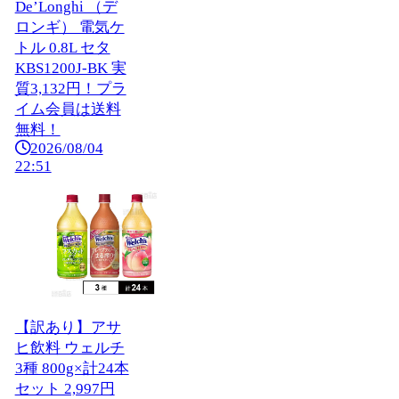
De’Longhi （デ
ロンギ） 電気ケ
トル 0.8L セタ
KBS1200J-BK 実
質3,132円！プラ
イム会員は送料
無料！
2026/08/04
22:51
【訳あり】アサ
ヒ飲料 ウェルチ
3種 800g×計24本
セット 2,997円