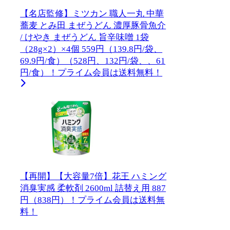
【名店監修】ミツカン 職人一丸 中華
蕎麦 とみ田 まぜうどん 濃厚豚骨魚介
/ けやき まぜうどん 旨辛味噌 1袋
（28g×2）×4個 559円（139.8円/袋、
69.9円/食）（528円、132円/袋、、61
円/食）！プライム会員は送料無料！
【再開】【大容量7倍】花王 ハミング
消臭実感 柔軟剤 2600ml 詰替え用 887
円（838円）！プライム会員は送料無
料！