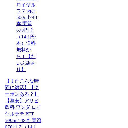
【またこんな時
間に復活】【ク
ーポンある？】
【激安】アサヒ
飲料 ワンダ ロイ
ヤルラテ PET
500ml×48本 実質
678円？（14.1