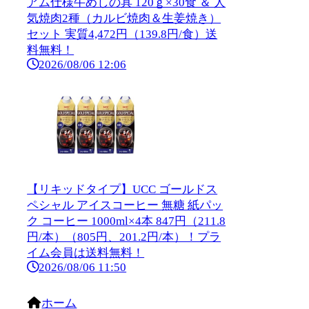
アム仕様牛めしの具 120ｇ×30食 ＆ 人
気焼肉2種（カルビ焼肉＆生姜焼き）
セット 実質4,472円（139.8円/食）送
料無料！
2026/08/06 12:06
【リキッドタイプ】UCC ゴールドス
ペシャル アイスコーヒー 無糖 紙パッ
ク コーヒー 1000ml×4本 847円（211.8
円/本）（805円、201.2円/本）！プラ
イム会員は送料無料！
2026/08/06 11:50
ホーム