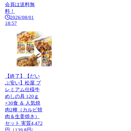
会員は送料無
料！
2026/08/01
18:57
【終了】【だい
ぶ安い】松屋 プ
レミアム仕様牛
めしの具 120ｇ
×30食 ＆ 人気焼
肉2種（カルビ焼
肉＆生姜焼き）
セット 実質4,472
円（139.8円/