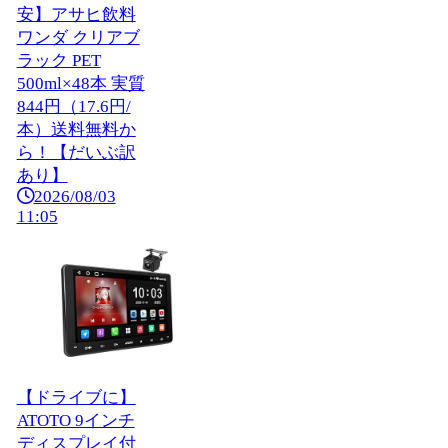
安】アサヒ飲料
ワンダ クリアブ
ラック PET
500ml×48本 実質
844円（17.6円/
本）送料無料か
ら！【だいぶ訳
あり】
2026/08/03
11:05
【ドライブに】
ATOTO 9インチ
ディスプレイ付