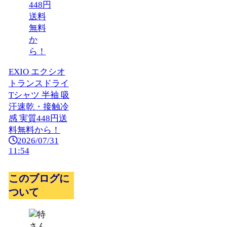
EXIO エクシオ
トランスドライ
Tシャツ 半袖 吸
汗速乾・接触冷
感 実質448円送
料無料から！
2026/07/31
11:54
このブログに
ついて