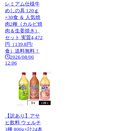
レミアム仕様牛
めしの具 120ｇ
×30食 ＆ 人気焼
肉2種（カルビ焼
肉＆生姜焼き）
セット 実質4,472
円（139.8円/
食）送料無料！
2026/08/06
12:06
【訳あり】アサ
ヒ飲料 ウェルチ
3種 800g×計24本