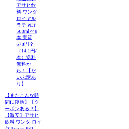
【またこんな時
間に復活】【ク
ーポンある？】
【激安】アサヒ
飲料 ワンダ ロイ
ヤルラテ PET