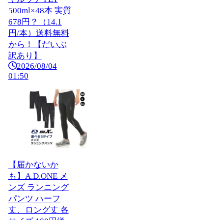
500ml×48本 実質
678円？（14.1
円/本）送料無料
から！【だいぶ
訳あり】
2026/08/04
01:50
【届かないか
も】A.D.ONE メ
ンズ ランニング
パンツ ハーフ
丈、ロング丈 各