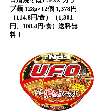
日清焼そばU.F.O. カッ
プ麺 128g×12個 1,378円
（114.8円/食）（1,301
円、108.4円/食）送料無
料！