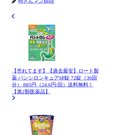
特さんマンBlog
【売れてます】【過去最安】ロート製
薬 パンシロンキュアSP錠 72錠（36回
分） 885円（24.6円/回）送料無料！
【第2類医薬品】