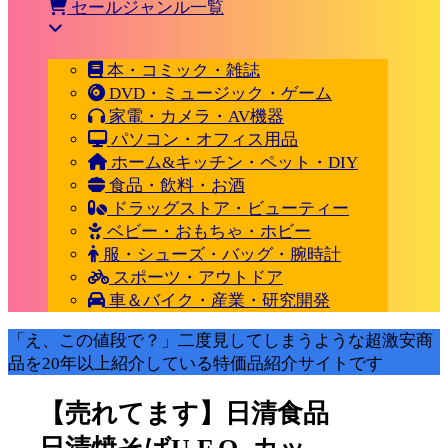
セールジャンル一覧
本・コミック・雑誌
DVD・ミュージック・ゲーム
家電・カメラ・AV機器
パソコン・オフィス用品
ホーム&キッチン・ペット・DIY
食品・飲料・お酒
ドラッグストア・ビューティー
ベビー・おもちゃ・ホビー
服・シューズ・バッグ・腕時計
スポーツ・アウトドア
車＆バイク・産業・研究開発
「え、この値段で？」二度見してしまうような超激安商
品を20年以上紹介している特価品紹介サイトです
【売れてます】日清食品