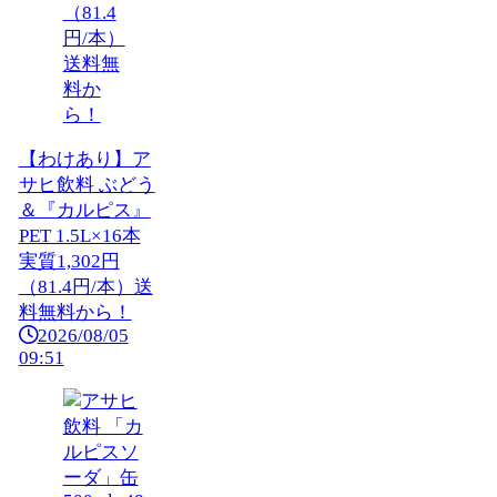
【わけあり】ア
サヒ飲料 ぶどう
＆『カルピス』
PET 1.5L×16本
実質1,302円
（81.4円/本）送
料無料から！
2026/08/05
09:51