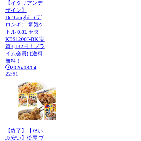
【イタリアンデ
ザイン】
De’Longhi （デ
ロンギ） 電気ケ
トル 0.8L セタ
KBS1200J-BK 実
質3,132円！プラ
イム会員は送料
無料！
2026/08/04
22:51
【終了】【だい
ぶ安い】松屋 プ