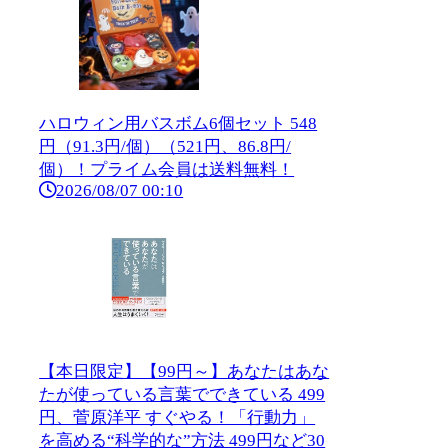
ハロウィン用バスボム6個セット 548
円（91.3円/個）（521円、86.8円/
個）！プライム会員は送料無料！
2026/08/07 00:10
【本日限定】【99円～】あなたはあな
たが使っている言葉でできている 499
円、菅原洋平 すぐやる！「行動力」
を高める“科学的な”方法 499円など30