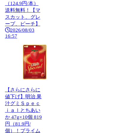
（124.9円/本）
送料無料！【マ
スカット、グレ
ープ、ピーチ】
2026/08/03
16:57
【さらにさらに
値下げ】明治 果
汁グミＳｐｅｃ
ｉａｌとちあい
か 47g×10個 819
円（81.9円/
個）！プライム