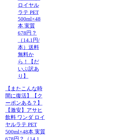
【またこんな時
間に復活】【ク
ーポンある？】
【激安】アサヒ
飲料 ワンダ ロイ
ヤルラテ PET
500ml×48本 実質
678円？（14.1