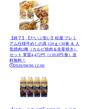
【終了】【だいぶ安い】松屋 プレミ
アム仕様牛めしの具 120ｇ×30食 ＆ 人
気焼肉2種（カルビ焼肉＆生姜焼き）
セット 実質4,472円（139.8円/食）送
料無料！
2026/08/06 12:06