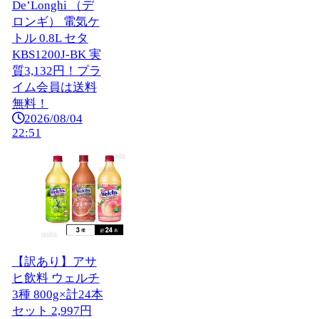
De’Longhi （デ
ロンギ） 電気ケ
トル 0.8L セタ
KBS1200J-BK 実
質3,132円！プラ
イム会員は送料
無料！
2026/08/04
22:51
【訳あり】アサ
ヒ飲料 ウェルチ
3種 800g×計24本
セット 2,997円