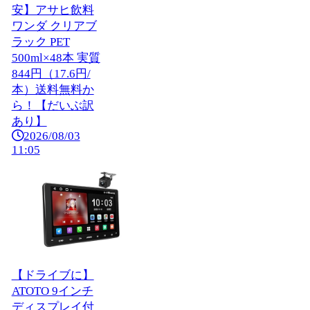
安】アサヒ飲料
ワンダ クリアブ
ラック PET
500ml×48本 実質
844円（17.6円/
本）送料無料か
ら！【だいぶ訳
あり】
2026/08/03
11:05
【ドライブに】
ATOTO 9インチ
ディスプレイ付