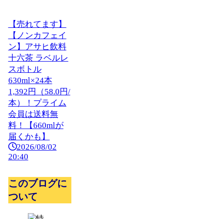
【売れてます】
【ノンカフェイ
ン】アサヒ飲料
十六茶 ラベルレ
スボトル
630ml×24本
1,392円（58.0円/
本）！プライム
会員は送料無
料！【660mlが
届くかも】
2026/08/02
20:40
このブログに
ついて