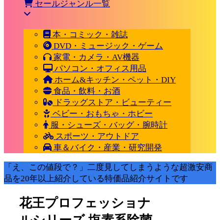
セールジャンル一覧
本・コミック・雑誌
DVD・ミュージック・ゲーム
家電・カメラ・AV機器
パソコン・オフィス用品
ホーム&キッチン・ペット・DIY
食品・飲料・お酒
ドラッグストア・ビューティー
ベビー・おもちゃ・ホビー
服・シューズ・バッグ・腕時計
スポーツ・アウトドア
車＆バイク・産業・研究開発
「え、この値段で？」二度見してしまうような超激安商
品を20年以上紹介している特価品紹介サイトです
花王プロフェッショナ