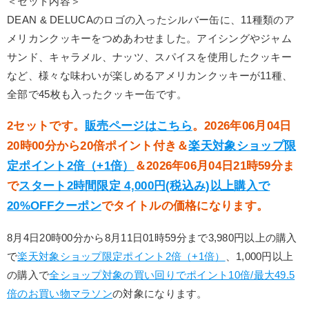
＜セット内容＞
DEAN & DELUCAのロゴの入ったシルバー缶に、11種類のア
メリカンクッキーをつめあわせました。アイシングやジャム
サンド、キャラメル、ナッツ、スパイスを使用したクッキー
など、様々な味わいが楽しめるアメリカンクッキーが11種、
全部で45枚も入ったクッキー缶です。
2セットです。
販売ページはこちら
。2026年06月04日
20時00分から20倍ポイント付き＆
楽天対象ショップ限
定ポイント2倍（+1倍）
＆2026年06月04日21時59分ま
で
スタート2時間限定 4,000円(税込み)以上購入で
20%OFFクーポン
でタイトルの価格になります。
8月4日20時00分から8月11日01時59分まで3,980円以上の購入
で
楽天対象ショップ限定ポイント2倍（+1倍）
、1,000円以上
の購入で
全ショップ対象の買い回りでポイント10倍/最大49.5
倍のお買い物マラソン
の対象になります。