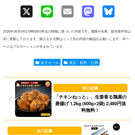
X
L
E
M
B
i
m
a
l
2026年06月04日19時28分時点の情報に基づいた内容です。価格や在庫、販売条件等は
n
a
s
u
常に変動しております。購入をする際はリンク先の内容の確認をお願いします。本ペ
ージはプロモーションが含まれています。
e
i
t
e
l
o
s
楽天セール
食品・飲料・お酒
d
k
o
y
n
「チキンねっと」、生姜香る鶏屋の
唐揚げ 1.2kg (600g×2袋) 2,480円送
料無料！