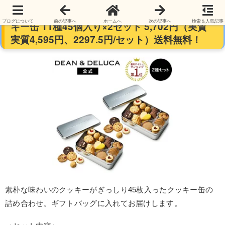
【2セット】DEAN＆DELUCA アメリカンクッ
ブログについて
前の記事へ
ホームへ
次の記事へ
検索＆人気記事
キー缶 11種45個入り×2セット 5,702円（実質
実質4,595円、2297.5円/セット）送料無料！
素朴な味わいのクッキーがぎっしり45枚入ったクッキー缶の
詰め合わせ。ギフトバッグに入れてお届けします。