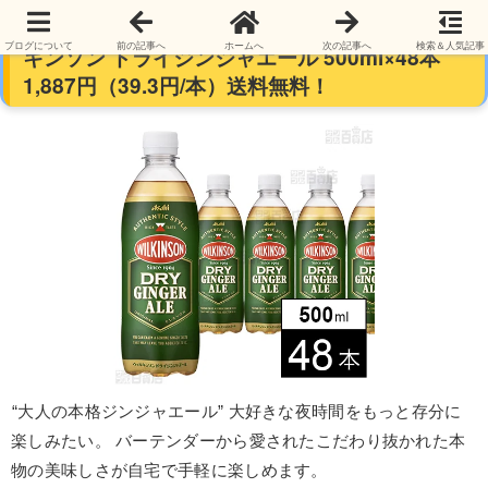
【だいぶわけあり】【有糖】アサヒ飲料 ウィル
ブログについて
前の記事へ
ホームへ
次の記事へ
検索＆人気記事
キンソン ドライジンジャエール 500ml×48本
1,887円（39.3円/本）送料無料！
“大人の本格ジンジャエール” 大好きな夜時間をもっと存分に
楽しみたい。 バーテンダーから愛されたこだわり抜かれた本
物の美味しさが自宅で手軽に楽しめます。