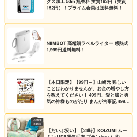
クス加工 50m 無香料 実質183円（実質
152円）！プライム会員は送料無料！
NIIMBOT 高精細ラベルライター 感熱式
1,999円送料無料！
【本日限定】【99円～】山崎元 難しい
ことはわかりませんが、お金の増やし方
を教えてください！ 499円、愛と涙と勇
気の神様ものがたり まんが古事記 499円
など30作品！【Kindleセール】
【だいぶ安い】【24時】KOIZUMI ムー
ミン USB電気毛布 ブランケット 約