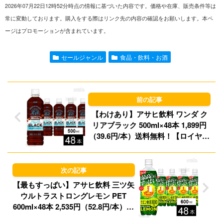
2026年07月22日12時52分時点の情報に基づいた内容です。価格や在庫、販売条件等は
n
a
s
u
常に変動しております。購入をする際はリンク先の内容の確認をお願いします。本ペ
ージはプロモーションが含まれています。
e
i
t
e
l
o
s
セールジャンル
食品・飲料・お酒
d
k
o
y
n
【わけあり】アサヒ飲料 ワンダ ク
リアブラック 500ml×48本 1,899円
（39.6円/本）送料無料！【ロイヤル
ラテも】
【最もすっぱい】アサヒ飲料 三ツ矢
ウルトラストロングレモン PET
600ml×48本 2,535円（52.8円/本）送
料無料！