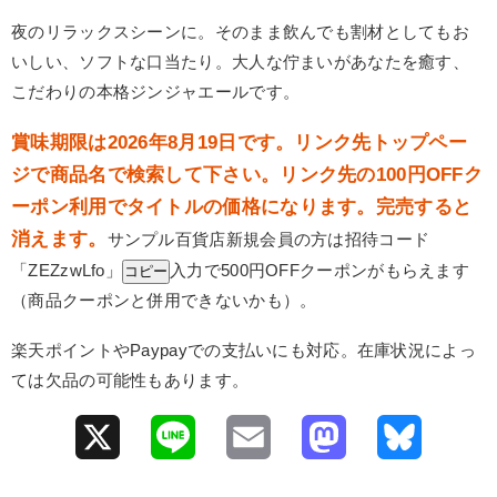
夜のリラックスシーンに。そのまま飲んでも割材としてもお
いしい、ソフトな口当たり。大人な佇まいがあなたを癒す、
こだわりの本格ジンジャエールです。
賞味期限は2026年8月19日です。リンク先トップペー
ジで商品名で検索して下さい。リンク先の100円OFFク
ーポン利用でタイトルの価格になります。完売すると
消えます。
サンプル百貨店新規会員の方は招待コード
「
ZEZzwLfo
」
入力で500円OFFクーポンがもらえます
コピー
（商品クーポンと併用できないかも）。
楽天ポイントやPaypayでの支払いにも対応。在庫状況によっ
ては欠品の可能性もあります。
X
L
E
M
B
i
m
a
l