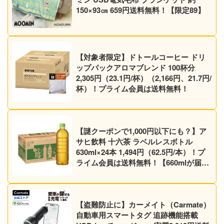
150×93㎝ 659円送料無料！【限定89】
【対象者限定】ドトールコーヒー ドリ
ップパックアロマブレンド 100杯分
2,305円（23.1円/杯）（2,166円、21.7円/
杯）！プライム会員は送料無料！
【謎クーポンで1,000円以下にも？】ア
サヒ飲料 十六茶 ラベルレスボトル
630ml×24本 1,494円（62.5円/本）！プ
ライム会員は送料無料！【660mlが届く
かも】【ノンカフェイン】
【盗難防止に】カーメイト（Carmate）
自動車用スマートタグ 追跡機能搭載