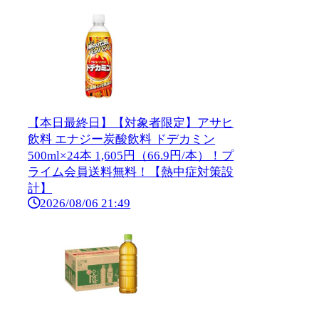
【本日最終日】【対象者限定】アサヒ
飲料 エナジー炭酸飲料 ドデカミン
500ml×24本 1,605円（66.9円/本）！プ
ライム会員送料無料！【熱中症対策設
計】
2026/08/06 21:49