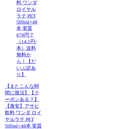
【またこんな時
間に復活】【ク
ーポンある？】
【激安】アサヒ
飲料 ワンダ ロイ
ヤルラテ PET
500ml×48本 実質