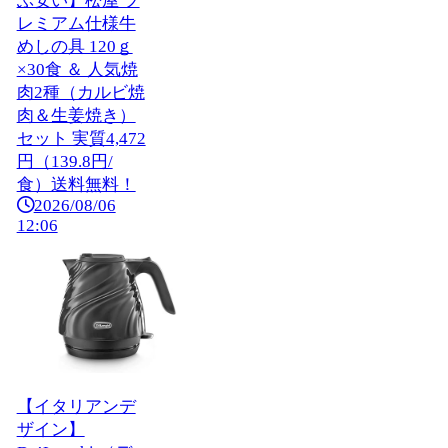
ぶ安い】松屋 プ
レミアム仕様牛
めしの具 120ｇ
×30食 ＆ 人気焼
肉2種（カルビ焼
肉＆生姜焼き）
セット 実質4,472
円（139.8円/
食）送料無料！
2026/08/06
12:06
【イタリアンデ
ザイン】