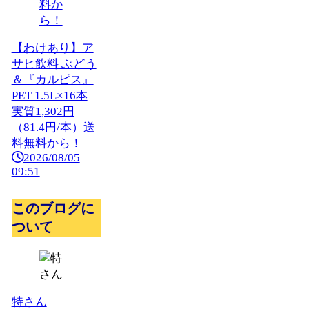
【わけあり】ア
サヒ飲料 ぶどう
＆『カルピス』
PET 1.5L×16本
実質1,302円
（81.4円/本）送
料無料から！
2026/08/05
09:51
このブログに
ついて
特さん