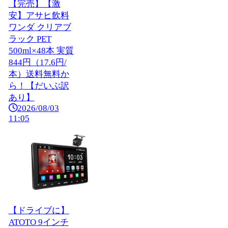
【完売】【激
安】アサヒ飲料
ワンダ クリアブ
ラック PET
500ml×48本 実質
844円（17.6円/
本）送料無料か
ら！【だいぶ訳
あり】
2026/08/03
11:05
【ドライブに】
ATOTO 9インチ