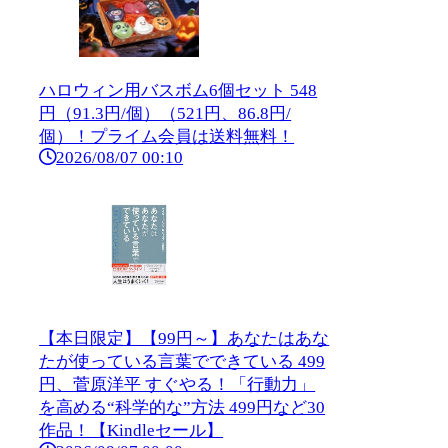
ハロウィン用バスボム6個セット 548
円（91.3円/個）（521円、86.8円/
個）！プライム会員は送料無料！
2026/08/07 00:10
【本日限定】【99円～】あなたはあな
たが使っている言葉でできている 499
円、菅原洋平 すぐやる！「行動力」
を高める“科学的な”方法 499円など30
作品！【Kindleセール】