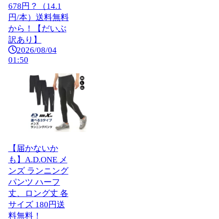
678円？（14.1
円/本）送料無料
から！【だいぶ
訳あり】
2026/08/04
01:50
【届かないか
も】A.D.ONE メ
ンズ ランニング
パンツ ハーフ
丈、ロング丈 各
サイズ 180円送
料無料！