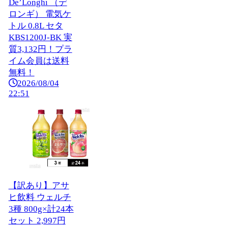
De’Longhi （デ
ロンギ） 電気ケ
トル 0.8L セタ
KBS1200J-BK 実
質3,132円！プラ
イム会員は送料
無料！
2026/08/04
22:51
【訳あり】アサ
ヒ飲料 ウェルチ
3種 800g×計24本
セット 2,997円