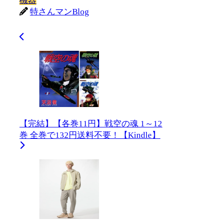
機器
特さんマンBlog
【完結】【各巻11円】戦空の魂 1～12
巻 全巻で132円送料不要！【Kindle】