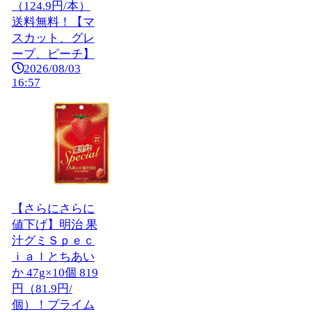
（124.9円/本）
送料無料！【マ
スカット、グレ
ープ、ピーチ】
2026/08/03
16:57
【さらにさらに
値下げ】明治 果
汁グミＳｐｅｃ
ｉａｌとちあい
か 47g×10個 819
円（81.9円/
個）！プライム