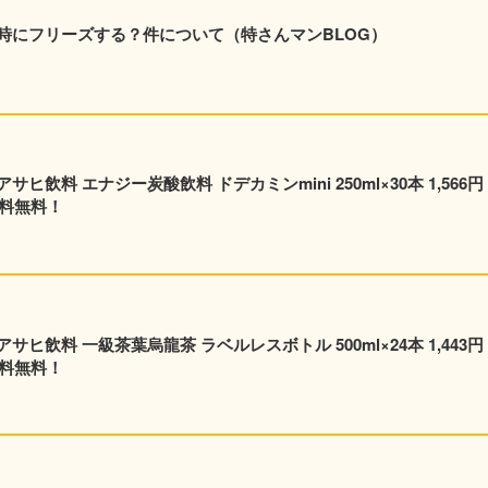
時にフリーズする？件について（特さんマンBLOG）
飲料 エナジー炭酸飲料 ドデカミンmini 250ml×30本 1,566円
送料無料！
飲料 一級茶葉烏龍茶 ラベルレスボトル 500ml×24本 1,443円
送料無料！