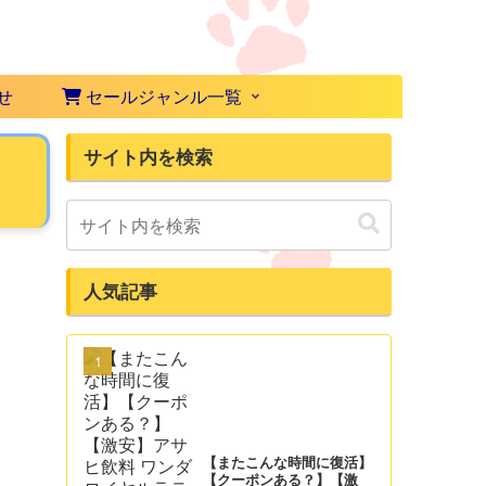
せ
セールジャンル一覧
サイト内を検索
人気記事
【またこんな時間に復活】
【クーポンある？】【激