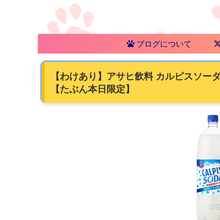
ブログについて
【わけあり】アサヒ飲料 カルピスソーダ PET
【たぶん本日限定】