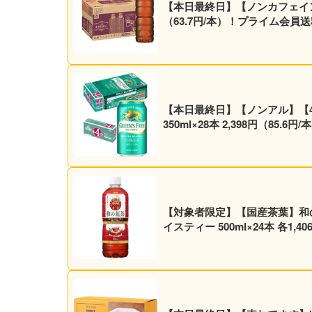
【本日最終日】【ノンカフェイン】ア
（63.7円/本）！プライム会員
【本日最終日】【ノンアル】【4
350ml×28本 2,398円（85
【対象者限定】【国産茶葉】和の紅
イスティー 500ml×24本 各1