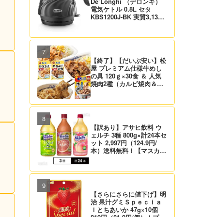
De’Longhi （デロンギ）
電気ケトル 0.8L セタ
KBS1200J-BK 実質3,132
円！プライム会員は送料無
料！
【終了】【だいぶ安い】松
屋 プレミアム仕様牛めし
の具 120ｇ×30食 ＆ 人気
焼肉2種（カルビ焼肉＆生
姜焼き）セット 実質4,472
円（139.8円/食）送料無
料！
【訳あり】アサヒ飲料 ウ
ェルチ 3種 800g×計24本セ
ット 2,997円（124.9円/
本）送料無料！【マスカッ
ト、グレープ、ピーチ】
【さらにさらに値下げ】明
治 果汁グミＳｐｅｃｉａ
ｌとちあいか 47g×10個