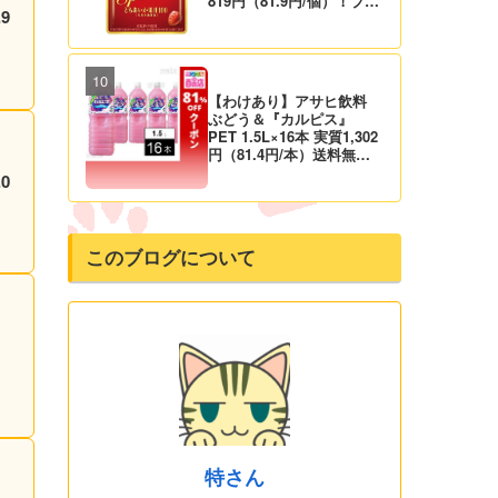
819円（81.9円/個）！プラ
イム会員は送料無料！
【わけあり】アサヒ飲料
ぶどう＆『カルピス』
PET 1.5L×16本 実質1,302
円（81.4円/本）送料無料
から！
0
このブログについて
特さん