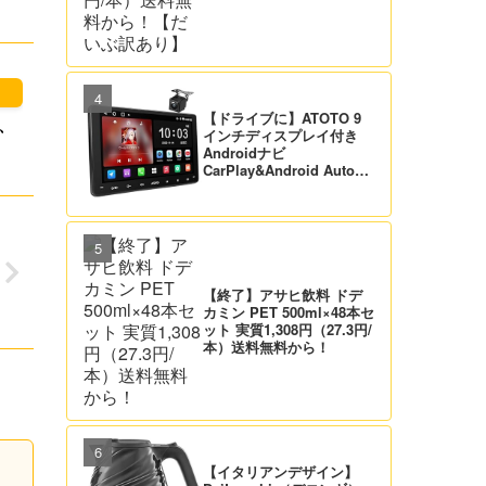
【ドライブに】ATOTO 9
）、
インチディスプレイ付き
Androidナビ
CarPlay&Android Auto対
応 21,995円送料無料！
【バックカメラ付】
【終了】アサヒ飲料 ドデ
カミン PET 500ml×48本セ
ット 実質1,308円（27.3円/
本）送料無料から！
【イタリアンデザイン】