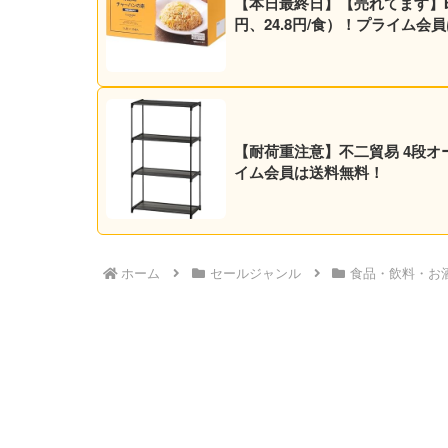
【本日最終日】【売れてます】by A
円、24.8円/食）！プライム会
【耐荷重注意】不二貿易 4段オープ
イム会員は送料無料！
ホーム
セールジャンル
食品・飲料・お