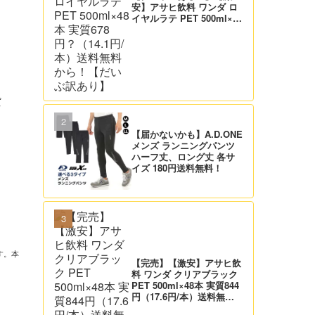
安】アサヒ飲料 ワンダ ロ
イヤルラテ PET 500ml×48
本 実質678円？（14.1円/
本）送料無料から！【だい
ぶ訳あり】
貨
【届かないかも】A.D.ONE
メンズ ランニングパンツ
ハーフ丈、ロング丈 各サ
イズ 180円送料無料！
す。本
【完売】【激安】アサヒ飲
料 ワンダ クリアブラック
PET 500ml×48本 実質844
円（17.6円/本）送料無料
から！【だいぶ訳あり】