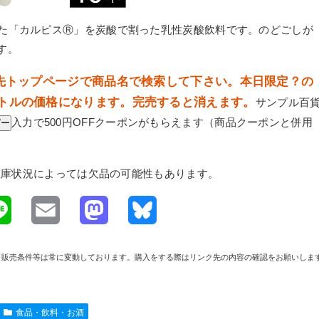
た「カルピスⓇ」を炭酸で割った乳性炭酸飲料です。のどごしが
す。
ンク先トップページで商品名で検索して下さい。本日限定？の
タイトルの価格になります。完売すると消えます。
サンプル百
入力で500円OFFクーポンがもらえます（商品クーポンと併用
ピー
。在庫状況によっては欠品の可能性もあります。
L
E
M
B
i
m
a
l
や在庫、販売条件等は常に変動しております。購入をする際はリンク先の内容の確認をお願いしま
n
a
s
u
e
i
t
e
食品・飲料・お酒