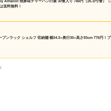
mazon 焼豚味チャーハンの素 30食入り 788円（26.3円/食）（7
員は送料無料！
ンラック シェルフ 収納棚 幅54.5×奥行30×高さ93cm 776円！
酒