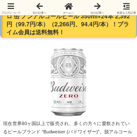
【ノンアル】バドワイザー（Budweiser） ゼ
ブログについて
前の記事へ
ホームへ
次の記事へ
検索＆人気記事
ロ 缶 ノンアルコールビール 350ml×24本 2,392
円（99.7円/本）（2,266円、94.4円/本）！プラ
イム会員は送料無料！
現在世界80ヶ国以上で販売され、多くの方々に愛飲されてい
るビールブランド “Budweiser (バドワイザー)”。脱アルコール