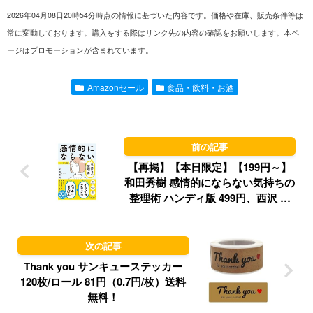
2026年04月08日20時54分時点の情報に基づいた内容です。価格や在庫、販売条件等は
n
a
s
u
常に変動しております。購入をする際はリンク先の内容の確認をお願いします。本ペ
ージはプロモーションが含まれています。
e
i
t
e
l
o
s
Amazonセール
食品・飲料・お酒
d
k
o
y
n
【再掲】【本日限定】【199円～】
和田秀樹 感情的にならない気持ちの
整理術 ハンディ版 499円、西沢 泰
生 壁を越えられないときに教えてく
れる一流の人のすごい考え方 499円
など20作品！【Kindleセール】
Thank you サンキューステッカー
120枚/ロール 81円（0.7円/枚）送料
無料！