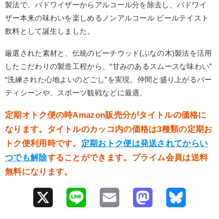
製法で、バドワイザーからアルコール分を除去し、バドワイ
ザー本来の味わいを楽しめるノンアルコール ビールテイスト
飲料として誕生しました。
厳選された素材と、伝統のビーチウッド(ぶなの木)製法を活用
したこだわりの製造工程から、“甘みのあるスムースな味わい”
“洗練された心地よいのどごし”を実現。仲間と盛り上がるパー
ティシーンや、スポーツ観戦などに最適。
定期オトク便の時Amazon販売分がタイトルの価格に
なります。タイトルのカッコ内の価格は3種類の定期お
トク便利用時です。
定期おトク便は発送されてからい
つでも解除
することができます。プライム会員は送料
無料になります。
X
L
E
M
B
i
m
a
l