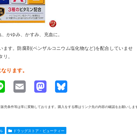
れ、かゆみ、かすみ、充血に。
います。防腐剤(ベンザルコニウム塩化物など)を配合していませ
タリ。
料になります。
L
E
M
B
i
m
a
l
や在庫、販売条件等は常に変動しております。購入をする際はリンク先の内容の確認をお願いしま
n
a
s
u
e
i
t
e
ール
ドラッグストア・ビューティー
l
o
s