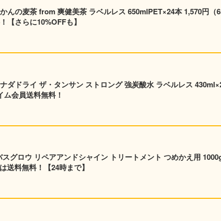
茶 from 爽健美茶 ラベルレス 650mlPET×24本 1,570円（65
！【さらに10%OFFも】
ダドライ ザ・タンサン ストロング 強炭酸水 ラベルレス 430ml×
プライム会員送料無料！
バスグロウ リペアアンドシャイン トリートメント つめかえ用 1000
員は送料無料！【24時まで】