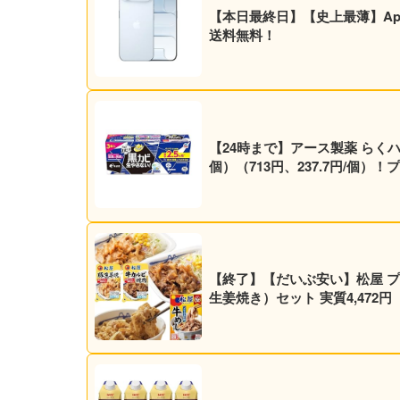
【本日最終日】【史上最薄】Apple iP
送料無料！
【24時まで】アース製薬 らくハピ 防カビくん煙剤 お風呂カビーヌ 
個）（713円、237.7円/個
【終了】【だいぶ安い】松屋 プレ
生姜焼き）セット 実質4,472円（