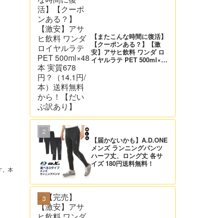
【またこんな時間に復活】
【クーポンある？】【激
安】アサヒ飲料 ワンダ ロ
イヤルラテ PET 500ml×48
本 実質678円？（14.1円/
本）送料無料から！【だい
ぶ訳あり】
【届かないかも】A.D.ONE
メンズ ランニングパンツ
ハーフ丈、ロング丈 各サ
イズ 180円送料無料！
す。本