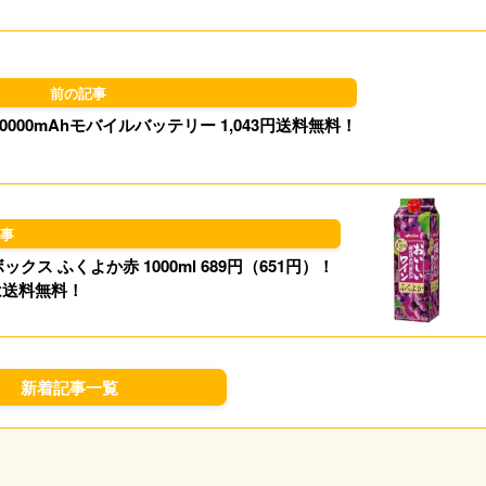
d
k
o
y
000mAhモバイルバッテリー 1,043円送料無料！
n
 ふくよか赤 1000ml 689円（651円）！
は送料無料！
新着記事一覧