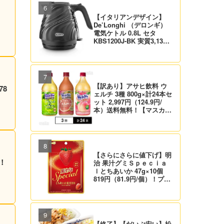
【イタリアンデザイン】
De’Longhi （デロンギ）
電気ケトル 0.8L セタ
KBS1200J-BK 実質3,132
円！プライム会員は送料無
料！
【訳あり】アサヒ飲料 ウ
78
ェルチ 3種 800g×計24本セ
ット 2,997円（124.9円/
本）送料無料！【マスカッ
ト、グレープ、ピーチ】
【さらにさらに値下げ】明
料！
治 果汁グミＳｐｅｃｉａ
ｌとちあいか 47g×10個
819円（81.9円/個）！プラ
イム会員は送料無料！
【終了】【だいぶ安い】松