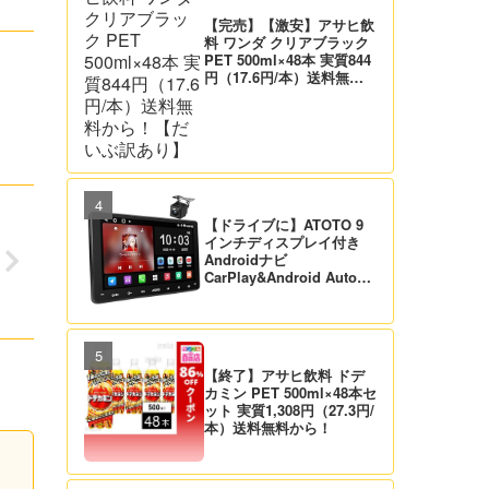
【完売】【激安】アサヒ飲
料 ワンダ クリアブラック
PET 500ml×48本 実質844
円（17.6円/本）送料無料
から！【だいぶ訳あり】
【ドライブに】ATOTO 9
インチディスプレイ付き
Androidナビ
CarPlay&Android Auto対
応 21,995円送料無料！
【バックカメラ付】
【終了】アサヒ飲料 ドデ
カミン PET 500ml×48本セ
ット 実質1,308円（27.3円/
本）送料無料から！