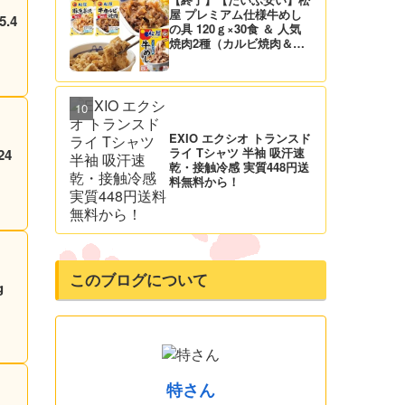
屋 プレミアム仕様牛めし
.4
の具 120ｇ×30食 ＆ 人気
焼肉2種（カルビ焼肉＆生
姜焼き）セット 実質4,472
円（139.8円/食）送料無
料！
EXIO エクシオ トランスド
ライ Tシャツ 半袖 吸汗速
24
乾・接触冷感 実質448円送
料無料から！
このブログについて
g
特さん