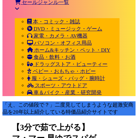
セールジャンル一覧
本・コミック・雑誌
DVD・ミュージック・ゲーム
家電・カメラ・AV機器
パソコン・オフィス用品
ホーム&キッチン・ペット・DIY
食品・飲料・お酒
ドラッグストア・ビューティー
ベビー・おもちゃ・ホビー
服・シューズ・バッグ・腕時計
スポーツ・アウトドア
車＆バイク・産業・研究開発
「え、この値段で？」二度見してしまうような超激安商
品を20年以上紹介している特価品紹介サイトです
【3分で茹で上がる】