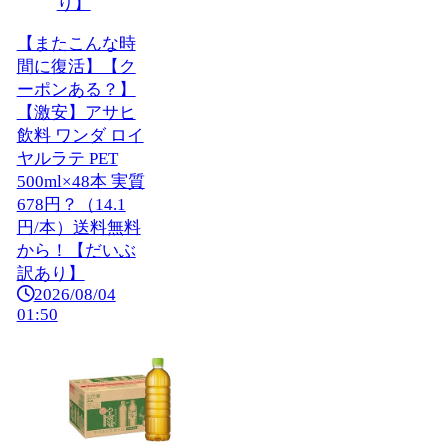
【またこんな時
間に復活】【ク
ーポンある？】
【激安】アサヒ
飲料 ワンダ ロイ
ヤルラテ PET
500ml×48本 実質
678円？（14.1
円/本）送料無料
から！【だいぶ
訳あり】
2026/08/04
01:50