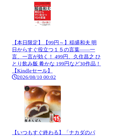
【本日限定】【99円～】稲盛和夫 明
日からすぐ役立つ１５の言葉――一
言、一言が効く！ 499円、久住昌之 ひ
とり飲み飯 肴かな 199円など30作品！
【Kindleセール】
2026/08/10 00:02
【いつもすぐ終わる】「ナカダのパ