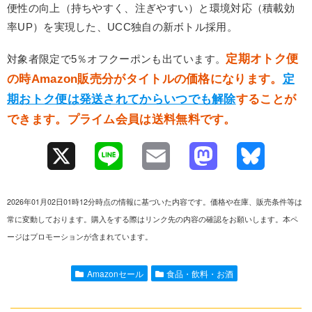
便性の向上（持ちやすく、注ぎやすい）と環境対応（積載効
率UP）を実現した、UCC独自の新ボトル採用。
定期オトク便
対象者限定で5％オフクーポンも出ています。
の時Amazon販売分がタイトルの価格になります。
定
期おトク便は発送されてからいつでも解除
することが
できます。プライム会員は送料無料です。
X
L
E
M
B
i
m
a
l
2026年01月02日01時12分時点の情報に基づいた内容です。価格や在庫、販売条件等は
n
a
s
u
常に変動しております。購入をする際はリンク先の内容の確認をお願いします。本ペ
ージはプロモーションが含まれています。
e
i
t
e
l
o
s
Amazonセール
食品・飲料・お酒
d
k