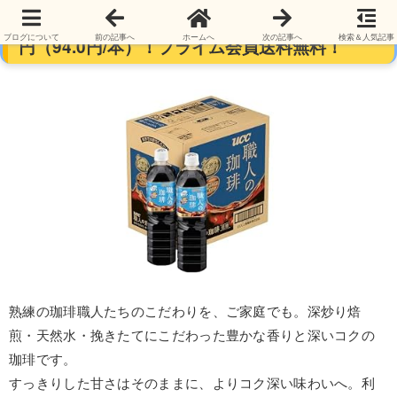
UCC 職人の珈琲 液体 低糖 900ml×12本 1,128
ブログについて
前の記事へ
ホームへ
次の記事へ
検索＆人気記事
円（94.0円/本）！プライム会員送料無料！
熟練の珈琲職人たちのこだわりを、ご家庭でも。深炒り焙
煎・天然水・挽きたてにこだわった豊かな香りと深いコクの
珈琲です。
すっきりした甘さはそのままに、よりコク深い味わいへ。利