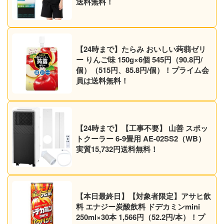
送料無料！
【24時まで】たらみ おいしい蒟蒻ゼリ
ー りんご味 150g×6個 545円（90.8円/
個）（515円、85.8円/個）！プライム会
員は送料無料！
【24時まで】【工事不要】 山善 スポッ
トクーラー 6-9畳用 AE-02SS2（WB）
実質15,732円送料無料！
【本日最終日】【対象者限定】アサヒ飲
料 エナジー炭酸飲料 ドデカミンmini
250ml×30本 1,566円（52.2円/本）！プ