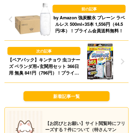
o
y
n
by Amazon 強炭酸水 プレーン ラベ
ルレス 500ml×35本 1,556円（44.5
円/本）！プライム会員送料無料！
【ペアパック】キンチョウ 虫コナー
ズ ベランダ用+玄関用セット 366日
用 無臭 841円（796円）！プライム
会員は送料無料！
新着記事一覧
【お詫びとお願い】サイト閲覧時にフリ
ーズする？件について（特さんマン