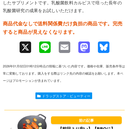
したサプリメントです。乳酸菌飲料カルピスで培った長年の
乳酸菌研究の成果をお試しいただけます。
商品代金なしで送料関係費だけ負担の商品です。完売
すると商品が見えなくなります。
X
L
E
M
B
i
m
a
l
2026年01月02日01時12分時点の情報に基づいた内容です。価格や在庫、販売条件等は
n
a
s
u
常に変動しております。購入をする際はリンク先の内容の確認をお願いします。本ペ
ージはプロモーションが含まれています。
e
i
t
e
l
o
s
ドラッグストア・ビューティー
d
k
o
y
n
【前回より安い】【BBQに】