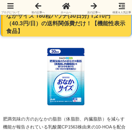
【お腹の脂肪を減らす】アサヒグループ食品 お
ブログについて
前の記事へ
ホームへ
次の記事へ
検索＆人気記事
なかサイズ 180粒パウチ(30日分) 1,210円
（40.3円/日）の送料関係費だけ！【機能性表示
食品】
肥満気味の方のおなかの脂肪（体脂肪、内臓脂肪）を減らす
機能が報告されている乳酸菌CP1563株由来の10-HOAを配合