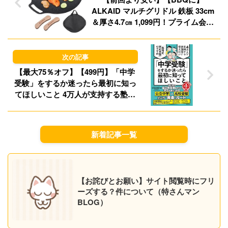
ALKAID マルチグリドル 鉄板 33cm
＆厚さ4.7㎝ 1,099円！プライム会員
は送料無料！
【最大75％オフ】【499円】「中学
受験」をするか迷ったら最初に知っ
てほしいこと 4万人が支持する塾講
師が伝えたい 「戦略的高校受験」の
すすめ 499円、ニュージーランド式
24時間やせる身体をつくる ベストセ
新着記事一覧
ルフダイエット 499円など！【本日
のKindleセール】
【お詫びとお願い】サイト閲覧時にフリ
ーズする？件について（特さんマン
BLOG）