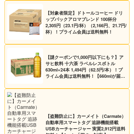
【対象者限定】ドトールコーヒー ドリ
ップパックアロマブレンド 100杯分
2,305円（23.1円/杯）（2,166円、21.7円/
杯）！プライム会員は送料無料！
【謎クーポンで1,000円以下にも？】ア
サヒ飲料 十六茶 ラベルレスボトル
630ml×24本 1,494円（62.5円/本）！プ
ライム会員は送料無料！【660mlが届く
かも】【ノンカフェイン】
【盗難防止に】カーメイト（Carmate）
自動車用スマートタグ 追跡機能搭載
USBカーチャージャー 実質2,912円送料