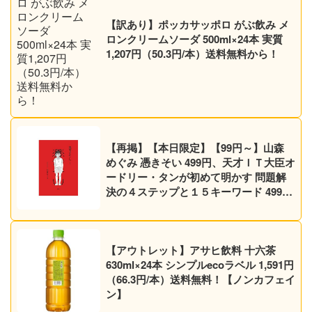
【訳あり】ポッカサッポロ がぶ飲み メ
ロンクリームソーダ 500ml×24本 実質
1,207円（50.3円/本）送料無料から！
【再掲】【本日限定】【99円～】山森
めぐみ 憑きそい 499円、天才ＩＴ大臣オ
ードリー・タンが初めて明かす 問題解
決の４ステップと１５キーワード 499円
など30作品！【Kindleセール】
【アウトレット】アサヒ飲料 十六茶
630ml×24本 シンプルecoラベル 1,591円
（66.3円/本）送料無料！【ノンカフェイ
ン】