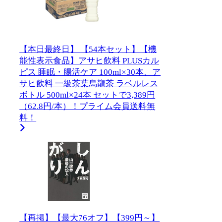
【本日最終日】 【54本セット】【機
能性表示食品】アサヒ飲料 PLUSカル
ピス 睡眠・腸活ケア 100ml×30本、ア
サヒ飲料 一級茶葉烏龍茶 ラベルレス
ボトル 500ml×24本 セットで3,389円
（62.8円/本）！プライム会員送料無
料！
【再掲】【最大76オフ】【399円～】