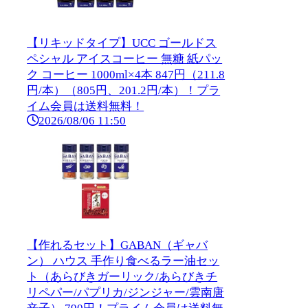
【リキッドタイプ】UCC ゴールドス
ペシャル アイスコーヒー 無糖 紙パッ
ク コーヒー 1000ml×4本 847円（211.8
円/本）（805円、201.2円/本）！プラ
イム会員は送料無料！
2026/08/06 11:50
【作れるセット】GABAN（ギャバ
ン） ハウス 手作り食べるラー油セッ
ト（あらびきガーリック/あらびきチ
リペパー/パプリカ/ジンジャー/雲南唐