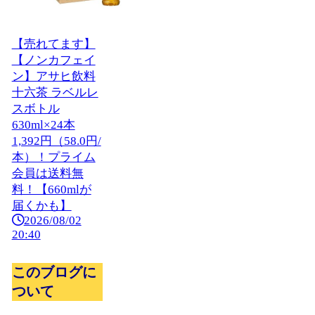
【売れてます】
【ノンカフェイ
ン】アサヒ飲料
十六茶 ラベルレ
スボトル
630ml×24本
1,392円（58.0円/
本）！プライム
会員は送料無
料！【660mlが
届くかも】
2026/08/02
20:40
このブログに
ついて