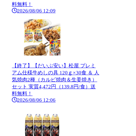
料無料！
2026/08/06 12:09
【終了】【だいぶ安い】松屋 プレミ
アム仕様牛めしの具 120ｇ×30食 ＆ 人
気焼肉2種（カルビ焼肉＆生姜焼き）
セット 実質4,472円（139.8円/食）送
料無料！
2026/08/06 12:06