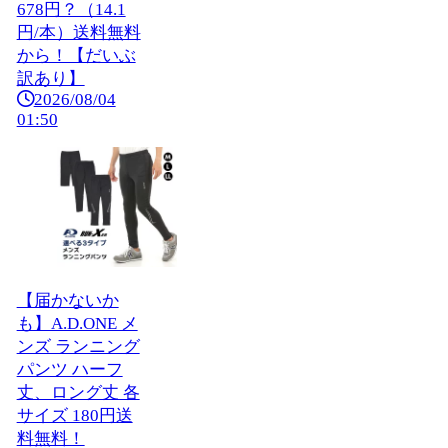
678円？（14.1
円/本）送料無料
から！【だいぶ
訳あり】
2026/08/04
01:50
【届かないか
も】A.D.ONE メ
ンズ ランニング
パンツ ハーフ
丈、ロング丈 各
サイズ 180円送
料無料！