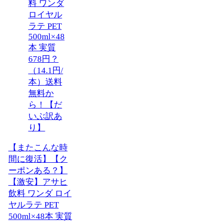
【またこんな時
間に復活】【ク
ーポンある？】
【激安】アサヒ
飲料 ワンダ ロイ
ヤルラテ PET
500ml×48本 実質