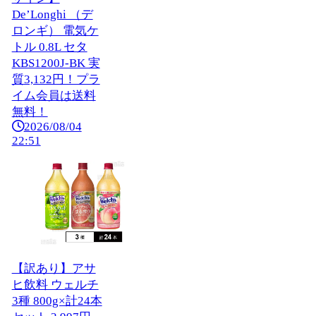
De’Longhi （デ
ロンギ） 電気ケ
トル 0.8L セタ
KBS1200J-BK 実
質3,132円！プラ
イム会員は送料
無料！
2026/08/04
22:51
【訳あり】アサ
ヒ飲料 ウェルチ
3種 800g×計24本