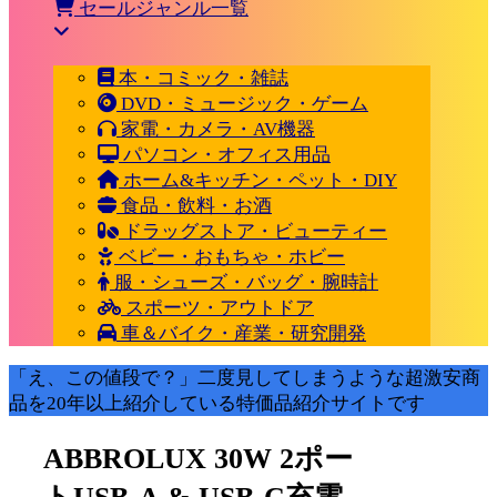
セールジャンル一覧
本・コミック・雑誌
DVD・ミュージック・ゲーム
家電・カメラ・AV機器
パソコン・オフィス用品
ホーム&キッチン・ペット・DIY
食品・飲料・お酒
ドラッグストア・ビューティー
ベビー・おもちゃ・ホビー
服・シューズ・バッグ・腕時計
スポーツ・アウトドア
車＆バイク・産業・研究開発
「え、この値段で？」二度見してしまうような超激安商
品を20年以上紹介している特価品紹介サイトです
ABBROLUX 30W 2ポー