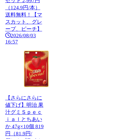
セット 2,997円
（124.9円/本）
送料無料！【マ
スカット、グレ
ープ、ピーチ】
2026/08/03
16:57
【さらにさらに
値下げ】明治 果
汁グミＳｐｅｃ
ｉａｌとちあい
か 47g×10個 819
円（81.9円/