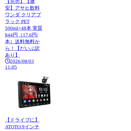
【完売】【激
安】アサヒ飲料
ワンダ クリアブ
ラック PET
500ml×48本 実質
844円（17.6円/
本）送料無料か
ら！【だいぶ訳
あり】
2026/08/03
11:05
【ドライブに】
ATOTO 9インチ