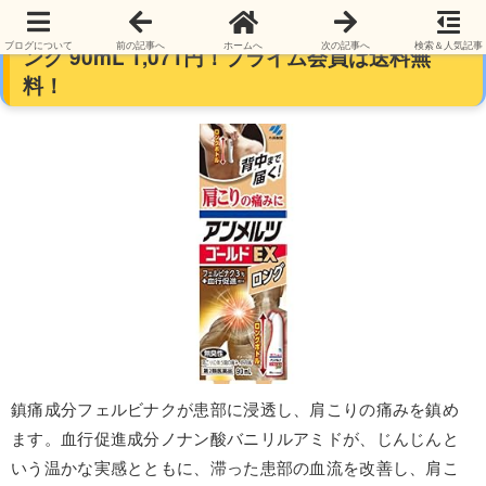
小林製薬 消炎鎮痛剤 アンメルツゴールドEXロ
ブログについて
前の記事へ
ホームへ
次の記事へ
検索＆人気記事
ング 90mL 1,071円！プライム会員は送料無
料！
鎮痛成分フェルビナクが患部に浸透し、肩こりの痛みを鎮め
ます。血行促進成分ノナン酸バニリルアミドが、じんじんと
いう温かな実感とともに、滞った患部の血流を改善し、肩こ