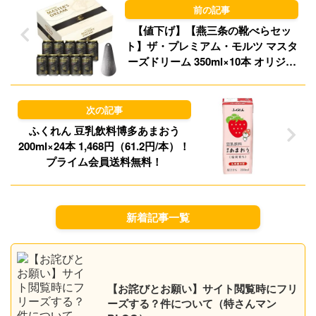
n
【値下げ】【燕三条の靴べらセッ
ト】ザ・プレミアム・モルツ マスタ
ーズドリーム 350ml×10本 オリジナ
ル靴べらセット 1,999円（199.9円/
本）！プライム会員送料無料！
ふくれん 豆乳飲料博多あまおう
200ml×24本 1,468円（61.2円/本）！
プライム会員送料無料！
新着記事一覧
【お詫びとお願い】サイト閲覧時にフリ
ーズする？件について（特さんマン