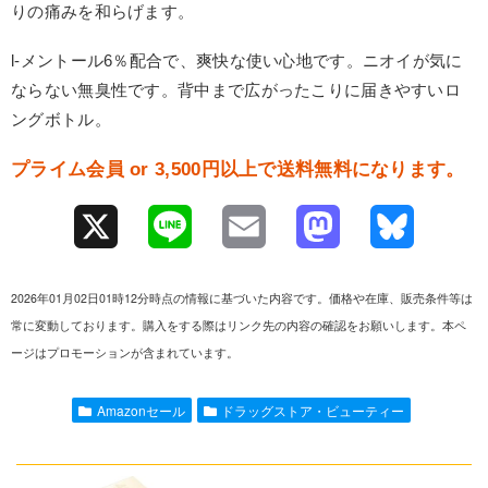
りの痛みを和らげます。
l-メントール6％配合で、爽快な使い心地です。ニオイが気に
ならない無臭性です。背中まで広がったこりに届きやすいロ
ングボトル。
プライム会員 or 3,500円以上で送料無料になります。
X
L
E
M
B
i
m
a
l
2026年01月02日01時12分時点の情報に基づいた内容です。価格や在庫、販売条件等は
n
a
s
u
常に変動しております。購入をする際はリンク先の内容の確認をお願いします。本ペ
ージはプロモーションが含まれています。
e
i
t
e
l
o
s
Amazonセール
ドラッグストア・ビューティー
d
k
o
y