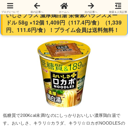
【低糖質＆189kcal】明星 ロカボNOODLES お
ブログについて
前の記事へ
ホームへ
次の記事へ
検索＆人気記事
いしさプラス 濃厚鶏白湯 栄養素バランスヌー
ドル 58g ×12個 1,409円（117.4円/食）（1,339
円、111.6円/食）！プライム会員は送料無料！
低糖質で200Kcal未満!なのにしっかりおいしい濃厚鶏白湯で
す。おいしさ、キラリ☆カラダ、キラリ☆ロカボNOODLESの