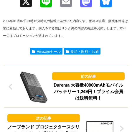
X
L
E
M
B
i
m
a
l
2026年01月02日01時12分時点の情報に基づいた内容です。価格や在庫、販売条件等は
n
a
s
u
常に変動しております。購入をする際はリンク先の内容の確認をお願いします。本ペ
ージはプロモーションが含まれています。
e
i
t
e
l
o
s
Amazonセール
食品・飲料・お酒
d
k
o
y
n
Darema 大容量40800mAhモバイル
バッテリー 1,249円！プライム会員
は送料無料！
ノーブランド プロジェクタースクリ