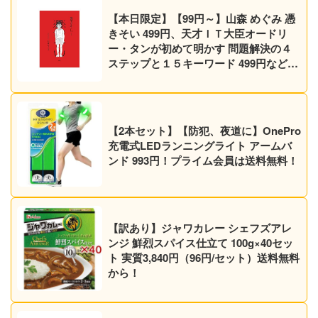
【本日限定】【99円～】山森 めぐみ 憑
きそい 499円、天才ＩＴ大臣オードリ
ー・タンが初めて明かす 問題解決の４
ステップと１５キーワード 499円など30
作品！【Kindleセール】
【2本セット】【防犯、夜道に】OnePro
充電式LEDランニングライト アームバ
ンド 993円！プライム会員は送料無料！
【訳あり】ジャワカレー シェフズアレ
ンジ 鮮烈スパイス仕立て 100g×40セッ
ト 実質3,840円（96円/セット）送料無料
から！