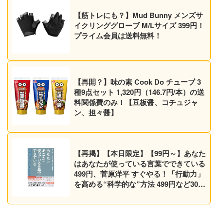
【筋トレにも？】Mud Bunny メンズサ
イクリンググローブ M/Lサイズ 399円！
プライム会員は送料無料！
【再開？】味の素 Cook Do チューブ 3
種9点セット 1,320円（146.7円/本）の送
料関係費のみ！【豆板醤、コチュジャ
ン、担々醤】
【再掲】【本日限定】【99円～】あなた
はあなたが使っている言葉でできている
499円、菅原洋平 すぐやる！「行動力」
を高める“科学的な”方法 499円など30作
品！【Kindleセール】