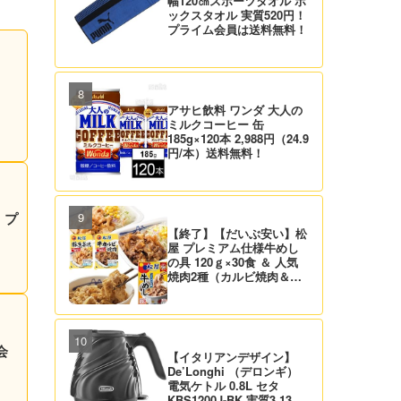
幅120㎝スポーツタオル ボ
ックスタオル 実質520円！
プライム会員は送料無料！
アサヒ飲料 ワンダ 大人の
ミルクコーヒー 缶
185g×120本 2,988円（24.9
円/本）送料無料！
！プ
【終了】【だいぶ安い】松
屋 プレミアム仕様牛めし
の具 120ｇ×30食 ＆ 人気
焼肉2種（カルビ焼肉＆生
姜焼き）セット 実質4,472
円（139.8円/食）送料無
料！
会
【イタリアンデザイン】
De’Longhi （デロンギ）
電気ケトル 0.8L セタ
KBS1200J-BK 実質3,132