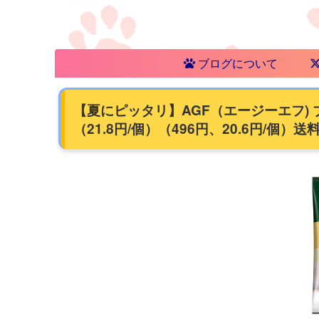
ブログについて
【夏にピッタリ】AGF（エージーエフ) ブ
（21.8円/個）（496円、20.6円/個）