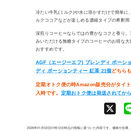
冷たい牛乳(ミルク)や水に溶かすだけで簡単
ルクココアなどが楽しめる濃縮タイプの希釈用
深煎りコーヒーならではの豊かなコクと香り。
みいただける無糖タイプのコーヒーのお得な大
おすすめです。
AGF（エージーエフ) ブレンディ ポーショ
ディ ポーションティー 紅茶 21個
どちら
定期オトク便の時Amazon販売分がタ
入時です。
定期おトク便は発送されてか
X
2026年01月02日01時12分時点の情報に基づいた内容です。価格