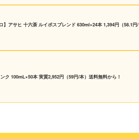
六茶 ルイボスブレンド 630ml×24本 1,394円（58.1円/
ンク 100mL×50本 実質2,952円（59円/本）送料無料から！