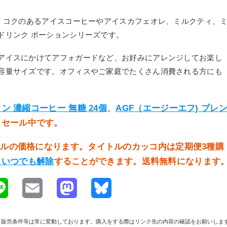
に、コクのあるアイスコーヒーやアイスカフェオレ、ミルクティ、
ドリンク ポーションシリーズです。
アイスにかけてアフォガードなど、お好みにアレンジしてお楽し
容量サイズです。オフィスやご家庭でたくさん消費される方にも
ン 濃縮コーヒー 無糖 24個
、
AGF（エージーエフ) ブレ
もセール中です。
イトルの価格になります。タイトルのカッコ内は定期便3種購
らいつでも解除
することができます。送料無料になります
L
E
M
B
i
m
a
l
や在庫、販売条件等は常に変動しております。購入をする際はリンク先の内容の確認をお願いしま