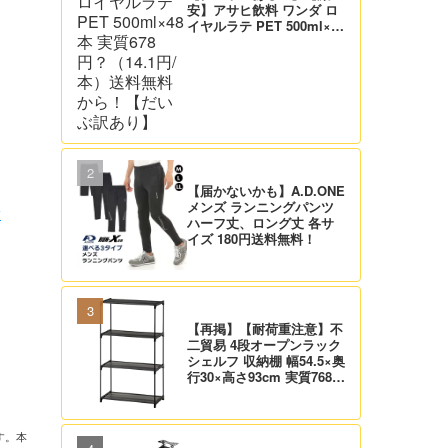
安】アサヒ飲料 ワンダ ロ
イヤルラテ PET 500ml×48
本 実質678円？（14.1円/
ミ
本）送料無料から！【だい
ぶ訳あり】
【届かないかも】A.D.ONE
メンズ ランニングパンツ
ン
ハーフ丈、ロング丈 各サ
イズ 180円送料無料！
。
【再掲】【耐荷重注意】不
二貿易 4段オープンラック
シェルフ 収納棚 幅54.5×奥
行30×高さ93cm 実質768
円！プライム会員は送料無
料！
す。本