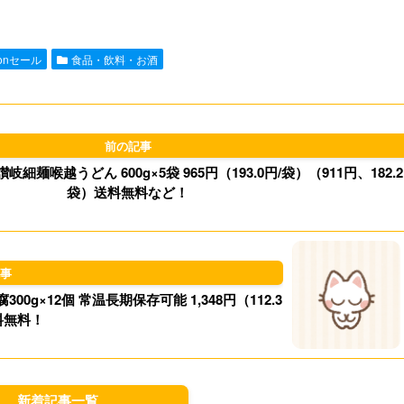
n
a
s
u
e
i
t
e
zonセール
食品・飲料・お酒
l
o
s
d
k
o
y
麺喉越うどん 600g×5袋 965円（193.0円/袋）（911円、182.2
n
袋）送料無料など！
×12個 常温長期保存可能 1,348円（112.3
料無料！
新着記事一覧