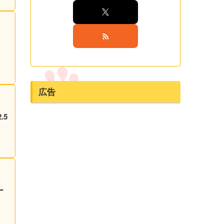
広告
.5
ー