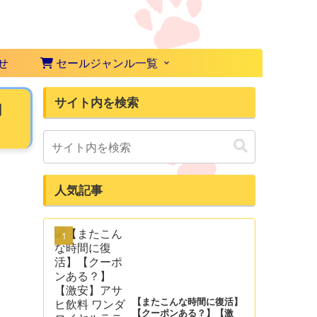
せ
セールジャンル一覧
サイト内を検索
円
人気記事
【またこんな時間に復活】
【クーポンある？】【激