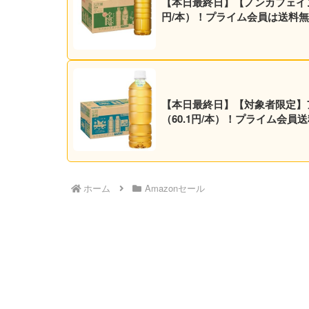
【本日最終日】【ノンカフェイン】ア
円/本）！プライム会員は送料無
【本日最終日】【対象者限定】アサヒ
（60.1円/本）！プライム会員
ホーム
Amazonセール