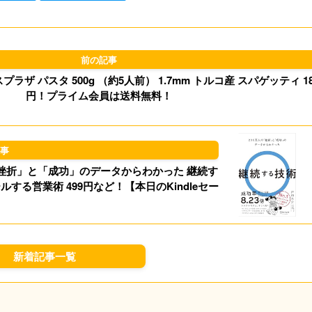
l
o
s
d
k
o
y
ザ パスタ 500g （約5人前） 1.7mm トルコ産 スパゲッティ 18
n
円！プライム会員は送料無料！
の「挫折」と「成功」のデータからわかった 継続す
ールする営業術 499円など！【本日のKindleセー
】
新着記事一覧