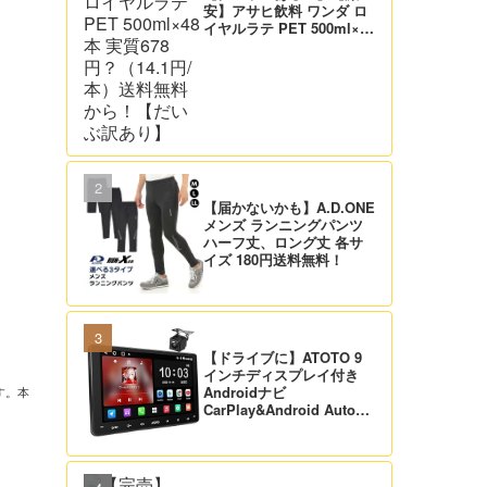
安】アサヒ飲料 ワンダ ロ
イヤルラテ PET 500ml×48
本 実質678円？（14.1円/
本）送料無料から！【だい
ぶ訳あり】
、
【届かないかも】A.D.ONE
メンズ ランニングパンツ
ハーフ丈、ロング丈 各サ
イズ 180円送料無料！
【ドライブに】ATOTO 9
インチディスプレイ付き
Androidナビ
す。本
CarPlay&Android Auto対
応 21,995円送料無料！
【バックカメラ付】