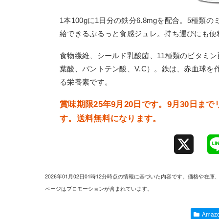
1本100gに1日分の鉄分6.8mgを配合。5
給できるぷるっと食感ジュレ。持ち運びにも便
食物繊維、シールド乳酸菌、11種類のビタミン配合（V
葉酸、パントテン酸、V.C）。鉄は、赤血球を
る栄養素です。
賞味期限25年9月20日です。9月30日
す。送料無料になります。
X
2026年01月02日01時12分時点の情報に基づいた内容です。価格
ページはプロモーションが含まれています。
Ama