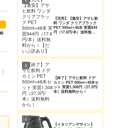
【完売】【激安】アサヒ飲
料 ワンダ クリアブラック
PET 500ml×48本 実質844
円（17.6円/本）送料無料
0
から！【だいぶ訳あり】
【終了】アサヒ飲料 ドデ
カミン PET 500ml×48本セ
ット 実質1,308円（27.3円/
本）送料無料から！
【イタリアンデザイン】