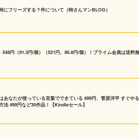
時にフリーズする？件について（特さんマンBLOG）
48円（91.3円/個）（521円、86.8円/個）！プライム会員は送料
はあなたが使っている言葉でできている 499円、菅原洋平 すぐや
 499円など30作品！【Kindleセール】