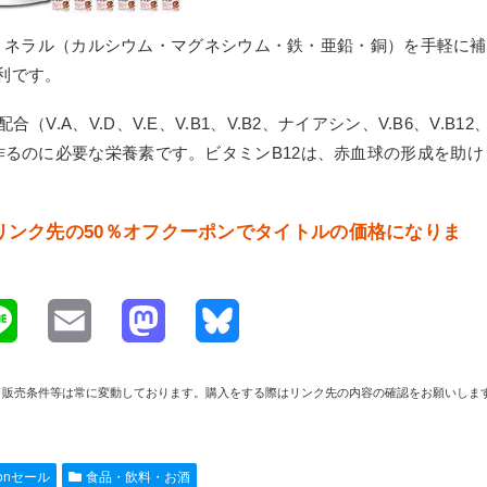
種類のミネラル（カルシウム・マグネシウム・鉄・亜鉛・銅）を手軽に補
利です。
.A、V.D、V.E、V.B1、V.B2、ナイアシン、V.B6、V.B12
作るのに必要な栄養素です。ビタミンB12は、赤血球の形成を助け
までリンク先の50％オフクーポンでタイトルの価格になりま
L
E
M
B
i
m
a
l
や在庫、販売条件等は常に変動しております。購入をする際はリンク先の内容の確認をお願いしま
n
a
s
u
e
i
t
e
zonセール
食品・飲料・お酒