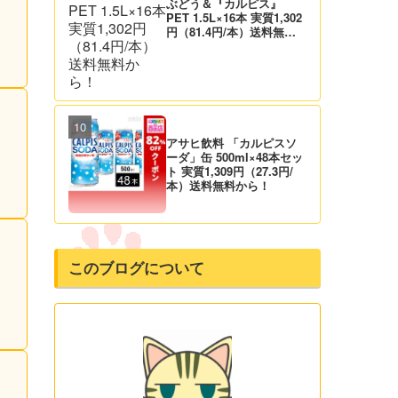
ぶどう＆『カルピス』
PET 1.5L×16本 実質1,302
円（81.4円/本）送料無料
から！
アサヒ飲料 「カルピスソ
ーダ」缶 500ml×48本セッ
ト 実質1,309円（27.3円/
本）送料無料から！
このブログについて