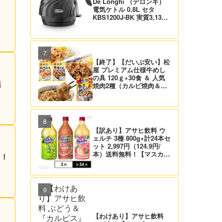
De’Longhi （デロンギ）
電気ケトル 0.8L セタ
KBS1200J-BK 実質3,132
円！プライム会員は送料無
料！
【終了】【だいぶ安い】松
屋 プレミアム仕様牛めし
の具 120ｇ×30食 ＆ 人気
無
焼肉2種（カルビ焼肉＆生
姜焼き）セット 実質4,472
円（139.8円/食）送料無
料！
【訳あり】アサヒ飲料 ウ
ェルチ 3種 800g×計24本セ
ット 2,997円（124.9円/
本）送料無料！【マスカッ
る！
ト、グレープ、ピーチ】
【わけあり】アサヒ飲料