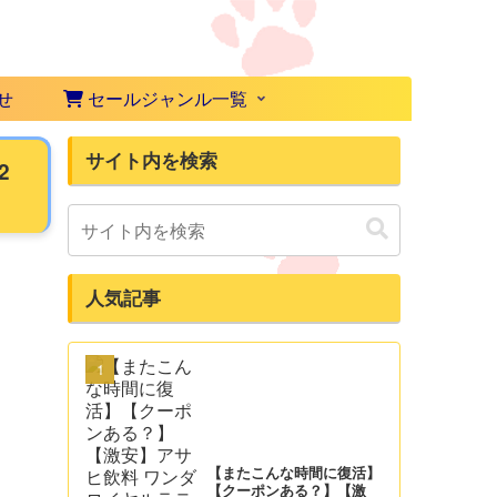
せ
セールジャンル一覧
サイト内を検索
2
人気記事
【またこんな時間に復活】
【クーポンある？】【激