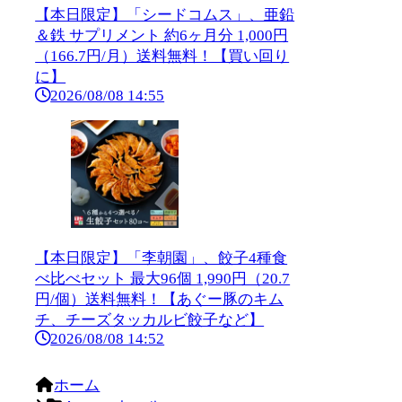
【本日限定】「シードコムス」、亜鉛
＆鉄 サプリメント 約6ヶ月分 1,000円
（166.7円/月）送料無料！【買い回り
に】
2026/08/08 14:55
【本日限定】「李朝園」、餃子4種食
べ比べセット 最大96個 1,990円（20.7
円/個）送料無料！【あぐー豚のキム
チ、チーズタッカルビ餃子など】
2026/08/08 14:52
ホーム