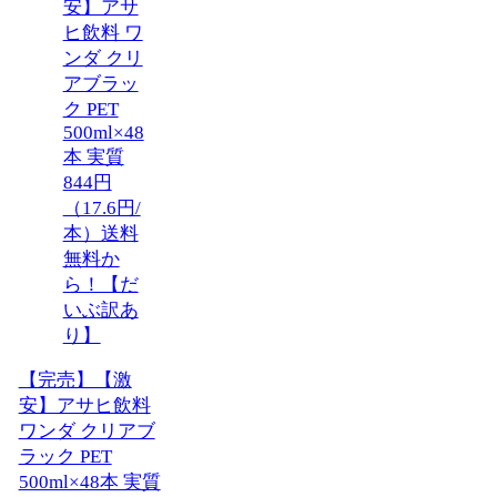
【完売】【激
安】アサヒ飲料
ワンダ クリアブ
ラック PET
500ml×48本 実質