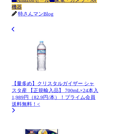
Amazonセール
家電・カメラ・AV
機器
特さんマンBlog
【量多め】クリスタルガイザー シャ
スタ産 【正規輸入品】 700mL×24本入
1,989円（82.9円/本）！プライム会員
送料無料！<