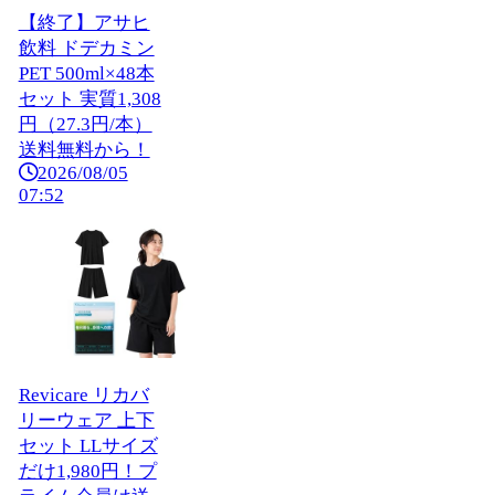
【終了】アサヒ
飲料 ドデカミン
PET 500ml×48本
セット 実質1,308
円（27.3円/本）
送料無料から！
2026/08/05
07:52
Revicare リカバ
リーウェア 上下
セット LLサイズ
だけ1,980円！プ