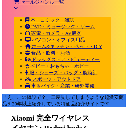
セールジャンル一覧
本・コミック・雑誌
DVD・ミュージック・ゲーム
家電・カメラ・AV機器
パソコン・オフィス用品
ホーム&キッチン・ペット・DIY
食品・飲料・お酒
ドラッグストア・ビューティー
ベビー・おもちゃ・ホビー
服・シューズ・バッグ・腕時計
スポーツ・アウトドア
車＆バイク・産業・研究開発
「え、この値段で？」二度見してしまうような超激安商
品を20年以上紹介している特価品紹介サイトです
Xiaomi 完全ワイヤレス