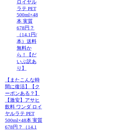
【またこんな時
間に復活】【ク
ーポンある？】
【激安】アサヒ
飲料 ワンダ ロイ
ヤルラテ PET
500ml×48本 実質
678円？（14.1