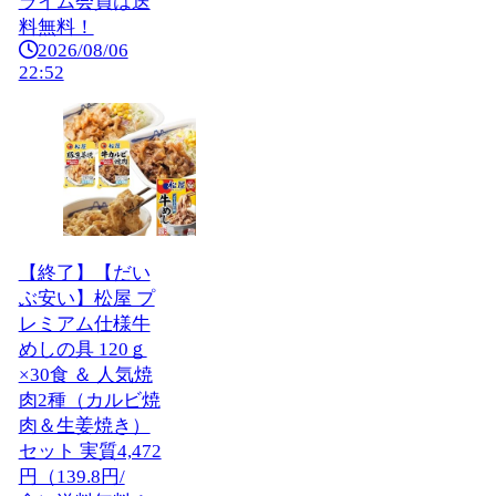
ライム会員は送
料無料！
2026/08/06
22:52
【終了】【だい
ぶ安い】松屋 プ
レミアム仕様牛
めしの具 120ｇ
×30食 ＆ 人気焼
肉2種（カルビ焼
肉＆生姜焼き）
セット 実質4,472
円（139.8円/