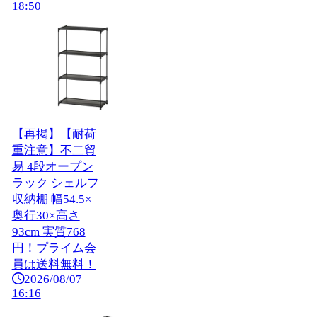
18:50
【再掲】【耐荷
重注意】不二貿
易 4段オープン
ラック シェルフ
収納棚 幅54.5×
奥行30×高さ
93cm 実質768
円！プライム会
員は送料無料！
2026/08/07
16:16