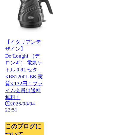
【イタリアンデ
ザイン】
De’Longhi （デ
ロンギ） 電気ケ
トル 0.8L セタ
KBS1200J-BK 実
質3,132円！プラ
イム会員は送料
無料！
2026/08/04
22:51
このブログに
ついて