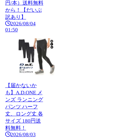
円/本）送料無料
から！【だいぶ
訳あり】
2026/08/04
01:50
【届かないか
も】A.D.ONE メ
ンズ ランニング
パンツ ハーフ
丈、ロング丈 各
サイズ 180円送
料無料！
2026/08/03