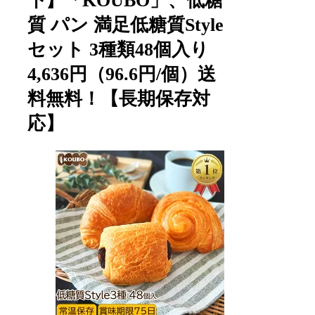
下】「KOUBO」、低糖
質 パン 満足低糖質Style
セット 3種類48個入り
4,636円（96.6円/個）送
料無料！【長期保存対
応】