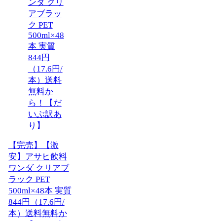
【完売】【激
安】アサヒ飲料
ワンダ クリアブ
ラック PET
500ml×48本 実質
844円（17.6円/
本）送料無料か