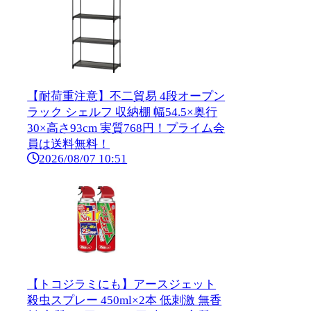
【耐荷重注意】不二貿易 4段オープン
ラック シェルフ 収納棚 幅54.5×奥行
30×高さ93cm 実質768円！プライム会
員は送料無料！
2026/08/07 10:51
【トコジラミにも】アースジェット
殺虫スプレー 450ml×2本 低刺激 無香