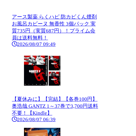
アース製薬 らくハピ 防カビくん煙剤
お風呂カビーヌ 無香性 3個パック 実
質735円（実質687円）！プライム会
員は送料無料！
2026/08/07 09:49
【夏休みに】【完結】【各巻100円】
奥浩哉 GANTZ 1～37巻で3,700円送料
不要！【Kindle】
2026/08/07 06:39