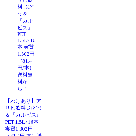
【わけあり】ア
サヒ飲料 ぶどう
＆『カルピス』
PET 1.5L×16本
実質1,302円
（81.4円/本）送