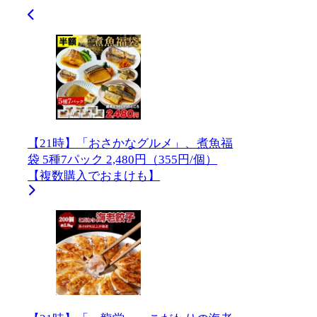
【21時】「おさかなグルメ」、煮魚福
袋 5種7パック 2,480円（355円/個）
【複数購入でおまけも】