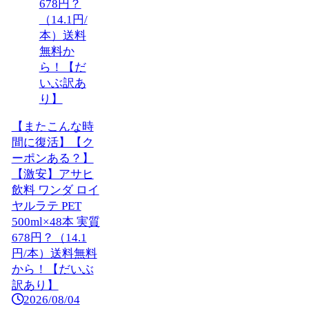
【またこんな時
間に復活】【ク
ーポンある？】
【激安】アサヒ
飲料 ワンダ ロイ
ヤルラテ PET
500ml×48本 実質
678円？（14.1
円/本）送料無料
から！【だいぶ
訳あり】
2026/08/04