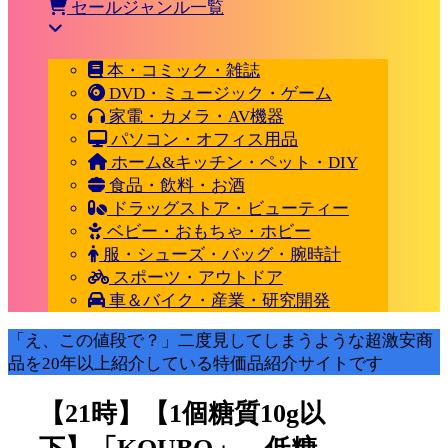
セールジャンル一覧
本・コミック・雑誌
DVD・ミュージック・ゲーム
家電・カメラ・AV機器
パソコン・オフィス用品
ホーム&キッチン・ペット・DIY
食品・飲料・お酒
ドラッグストア・ビューティー
ベビー・おもちゃ・ホビー
服・シューズ・バッグ・腕時計
スポーツ・アウトドア
車＆バイク・産業・研究開発
「え、この値段で？」二度見してしまうような超激安商
品を20年以上紹介している特価品紹介サイトです
【21時】【1個糖質10g以