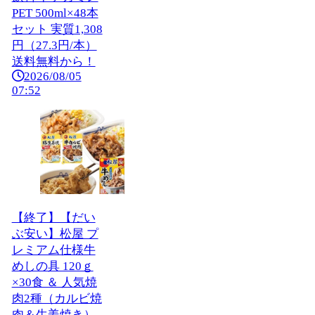
PET 500ml×48本
セット 実質1,308
円（27.3円/本）
送料無料から！
2026/08/05
07:52
【終了】【だい
ぶ安い】松屋 プ
レミアム仕様牛
めしの具 120ｇ
×30食 ＆ 人気焼
肉2種（カルビ焼
肉＆生姜焼き）