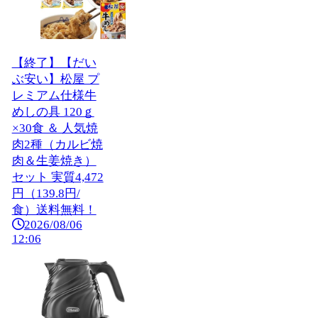
【終了】【だい
ぶ安い】松屋 プ
レミアム仕様牛
めしの具 120ｇ
×30食 ＆ 人気焼
肉2種（カルビ焼
肉＆生姜焼き）
セット 実質4,472
円（139.8円/
食）送料無料！
2026/08/06
12:06