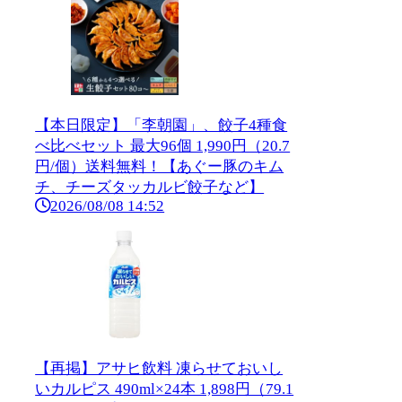
【本日限定】「李朝園」、餃子4種食
べ比べセット 最大96個 1,990円（20.7
円/個）送料無料！【あぐー豚のキム
チ、チーズタッカルビ餃子など】
2026/08/08 14:52
【再掲】アサヒ飲料 凍らせておいし
いカルピス 490ml×24本 1,898円（79.1