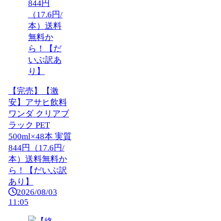
【完売】【激
安】アサヒ飲料
ワンダ クリアブ
ラック PET
500ml×48本 実質
844円（17.6円/
本）送料無料か
ら！【だいぶ訳
あり】
2026/08/03
11:05