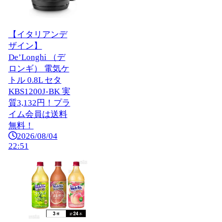
【イタリアンデ
ザイン】
De’Longhi （デ
ロンギ） 電気ケ
トル 0.8L セタ
KBS1200J-BK 実
質3,132円！プラ
イム会員は送料
無料！
2026/08/04
22:51