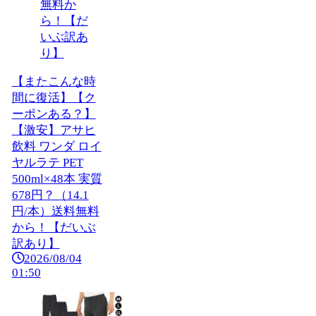
【またこんな時
間に復活】【ク
ーポンある？】
【激安】アサヒ
飲料 ワンダ ロイ
ヤルラテ PET
500ml×48本 実質
678円？（14.1
円/本）送料無料
から！【だいぶ
訳あり】
2026/08/04
01:50