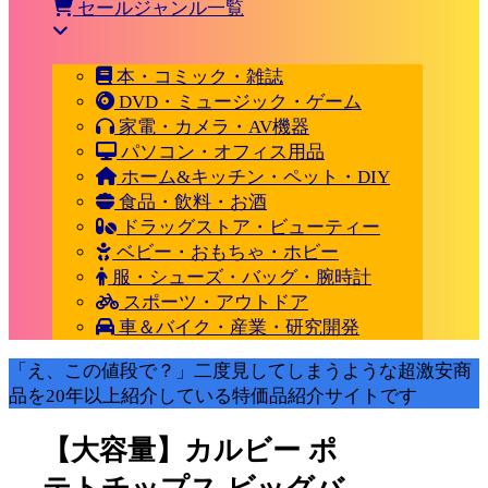
セールジャンル一覧
本・コミック・雑誌
DVD・ミュージック・ゲーム
家電・カメラ・AV機器
パソコン・オフィス用品
ホーム&キッチン・ペット・DIY
食品・飲料・お酒
ドラッグストア・ビューティー
ベビー・おもちゃ・ホビー
服・シューズ・バッグ・腕時計
スポーツ・アウトドア
車＆バイク・産業・研究開発
「え、この値段で？」二度見してしまうような超激安商
品を20年以上紹介している特価品紹介サイトです
【大容量】カルビー ポ